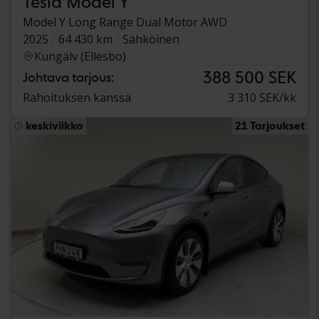
Tesla Model Y
Model Y Long Range Dual Motor AWD
2025
64 430 km
Sähköinen
Kungälv (Ellesbo)
388 500 SEK
Johtava tarjous:
Rahoituksen kanssa
3 310 SEK/kk
keskiviikko
21 Tarjoukset