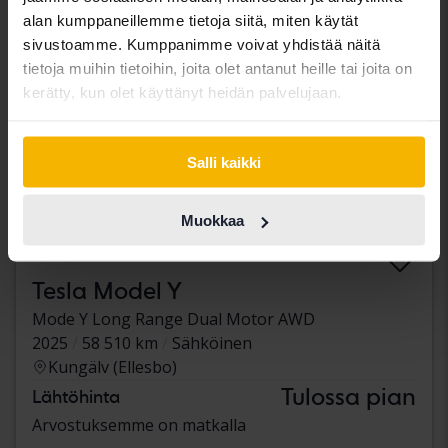
alan kumppaneillemme tietoja siitä, miten käytät
sivustoamme. Kumppanimme voivat yhdistää näitä
tietoja muihin tietoihin, joita olet antanut heille tai joita on
kerätty, kun olet käyttänyt heidän palvelujaan.
Salli kaikki
Muokkaa
Tesla Model Y
Mode Y Long Range Dual Motor AWD
2025
58 510 km
Sähköinen
Kungälv (Ellesbo)
Tulossa pian
Lähtöhinta
Arvostuksemme on matkalla