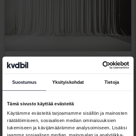
Tesla Model Y
Model Y Performance Dual Motor AWD
Suostumus
Yksityiskohdat
Tietoja
2023
158 020 km
Sähköinen
Svedala
Tulossa pian
Lähtöhinta
Tämä sivusto käyttää evästeitä
Arvostuksemme on matkalla
Käytämme evästeitä tarjoamamme sisällön ja mainosten
räätälöimiseen, sosiaalisen median ominaisuuksien
Tulossa pian
tukemiseen ja kävijämäärämme analysoimiseen. Lisäksi
jaamme sosiaalisen median, mainosalan ja analytiikka-