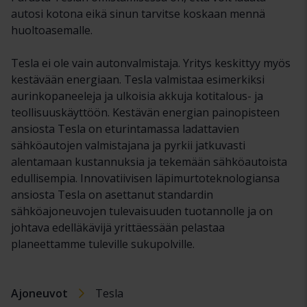
autosi kotona eikä sinun tarvitse koskaan mennä
huoltoasemalle.
Tesla ei ole vain autonvalmistaja. Yritys keskittyy myös
kestävään energiaan. Tesla valmistaa esimerkiksi
aurinkopaneeleja ja ulkoisia akkuja kotitalous- ja
teollisuuskäyttöön. Kestävän energian painopisteen
ansiosta Tesla on eturintamassa ladattavien
sähköautojen valmistajana ja pyrkii jatkuvasti
alentamaan kustannuksia ja tekemään sähköautoista
edullisempia. Innovatiivisen läpimurtoteknologiansa
ansiosta Tesla on asettanut standardin
sähköajoneuvojen tulevaisuuden tuotannolle ja on
johtava edelläkävijä yrittäessään pelastaa
planeettamme tuleville sukupolville.
Ajoneuvot
Tesla