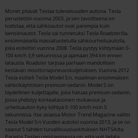
Monet pitävät Teslaa tulevaisuuden autona. Tesla
perustettiin vuonna 2003, ja sen tavoitteena on
todistaa, että sähköautot ovat parempia kuin
bensiiniautot. Tesla sai tunnetuksi Tesla Roadsterilla,
ensimmäisellä massatuotetulla sähköurheiluautolla,
joka esiteltiin vuonna 2008. Tesla pystyy kiihtymään 0-
100 km/h 3,9 sekunnissa ja ajamaan 394 km ennen
latausta. Roadster tarjoaa parhaan mahdollisen
kestävän moottoriajoneuvokuljetuksen. Vuonna 2012
Tesla esitteli Tesla Model S:n, maailman ensimmäisen
sähkökäyttöisen premium-sedanin. Model S on
täydellinen kuljettajalle, joka haluaa premium-sedanin,
jossa yhdistyy korkeatasoinen mukavuus ja
urheiluauton kyky kiihtyä 0-100 km/h noin 5
sekunnissa. Itse asiassa Motor Trend Magazine valitsi
Tesla Model S:n Vuoden autoksi vuonna 2013, ja se on
saanut 5 tähden turvallisuusluokituksen NHTSA:lta.
Parasta Teslan omistamisessa on, että voit ladata