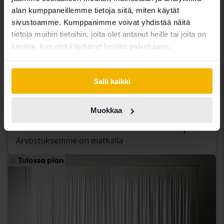
alan kumppaneillemme tietoja siitä, miten käytät
sivustoamme. Kumppanimme voivat yhdistää näitä
tietoja muihin tietoihin, joita olet antanut heille tai joita on
kerätty, kun olet käyttänyt heidän palvelujaan.
Tesla Model Y
Salli kaikki
Model Y Long Range Dual Motor AWD
2023
75 350 km
Sähköinen
Muokkaa
Kungälv (Ellesbo)
Tulossa pian
Lähtöhinta
Arvostuksemme on matkalla
Tulossa pian