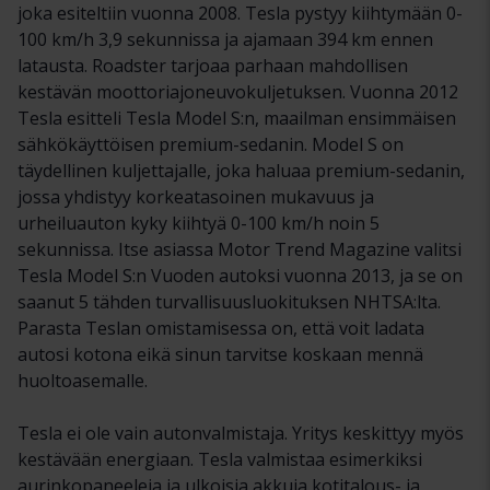
joka esiteltiin vuonna 2008. Tesla pystyy kiihtymään 0-
100 km/h 3,9 sekunnissa ja ajamaan 394 km ennen
latausta. Roadster tarjoaa parhaan mahdollisen
kestävän moottoriajoneuvokuljetuksen. Vuonna 2012
Tesla esitteli Tesla Model S:n, maailman ensimmäisen
sähkökäyttöisen premium-sedanin. Model S on
täydellinen kuljettajalle, joka haluaa premium-sedanin,
jossa yhdistyy korkeatasoinen mukavuus ja
urheiluauton kyky kiihtyä 0-100 km/h noin 5
sekunnissa. Itse asiassa Motor Trend Magazine valitsi
Tesla Model S:n Vuoden autoksi vuonna 2013, ja se on
saanut 5 tähden turvallisuusluokituksen NHTSA:lta.
Parasta Teslan omistamisessa on, että voit ladata
autosi kotona eikä sinun tarvitse koskaan mennä
huoltoasemalle.
Tesla ei ole vain autonvalmistaja. Yritys keskittyy myös
kestävään energiaan. Tesla valmistaa esimerkiksi
aurinkopaneeleja ja ulkoisia akkuja kotitalous- ja