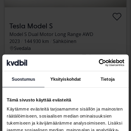
Tesla Model S
Model S Dual Motor Long Range AWD
2023
144 930 km
Sähköinen
Svedala
Tulossa pian
Lähtöhinta
Arvostuksemme on matkalla
Tulossa pian
Suostumus
Yksityiskohdat
Tietoja
Tämä sivusto käyttää evästeitä
Käytämme evästeitä tarjoamamme sisällön ja mainosten
räätälöimiseen, sosiaalisen median ominaisuuksien
tukemiseen ja kävijämäärämme analysoimiseen. Lisäksi
jaamme sosiaalisen median, mainosalan ja analytiikka-