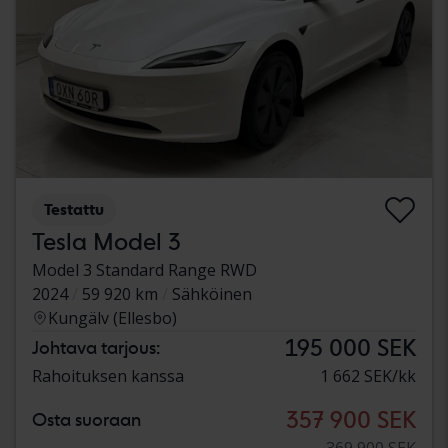
Testattu
Tesla Model 3
Model 3 Standard Range RWD
2024
59 920 km
Sähköinen
Kungälv (Ellesbo)
195 000 SEK
Johtava tarjous:
Rahoituksen kanssa
1 662 SEK/kk
357 900 SEK
Osta suoraan
369 900 SEK