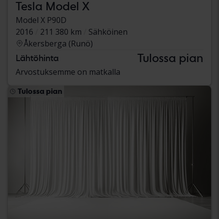
Tesla Model X
Model X P90D
2016
211 380 km
Sähköinen
Åkersberga (Runö)
Tulossa pian
Lähtöhinta
Arvostuksemme on matkalla
Tulossa pian