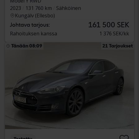
Model Y RWD
2023
131 760 km
Sähköinen
Kungälv (Ellesbo)
161 500 SEK
Johtava tarjous:
Rahoituksen kanssa
1 376 SEK/kk
Tänään 08:09
21 Tarjoukset
Testattu