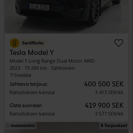
Sertifioitu
Tesla Model Y
Model Y Long Range Dual Motor AWD
2023
19 260 km
Sähköinen
Svedala
400 500 SEK
Johtava tarjous:
Rahoituksen kanssa
3 413 SEK/kk
419 900 SEK
Osta suoraan
Rahoituksen kanssa
3 577 SEK/kk
maanantai
8 Tarjoukset