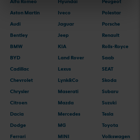
Alfa Romeo
Hyundai
Peugeot
Aston Martin
Iveco
Polestar
Audi
Jaguar
Porsche
Bentley
Jeep
Renault
BMW
KIA
Rolls-Royce
BYD
Land Rover
Saab
Cadillac
Lexus
SEAT
Chevrolet
Lynk&Co
Skoda
Chrysler
Maserati
Subaru
Citroen
Mazda
Suzuki
Dacia
Mercedes
Tesla
Dodge
MG
Toyota
Ferrari
MINI
Volkswagen