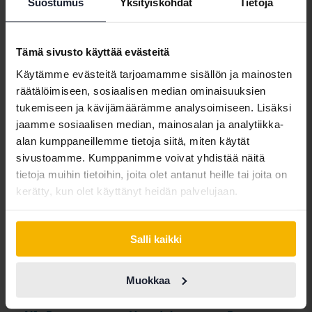
Suostumus
Yksityiskohdat
Tietoja
asettivat rajoituksia dieselkäyttöisille ajoneuvoille
tietyillä alueilla. Bensiinikäyttöiset versiot ovat noin
kaksi kertaa yleisempiä kuin dieselautot.
Tämä sivusto käyttää evästeitä
Käytämme evästeitä tarjoamamme sisällön ja mainosten
räätälöimiseen, sosiaalisen median ominaisuuksien
Ajoneuvot
Subaru
Forester
tukemiseen ja kävijämäärämme analysoimiseen. Lisäksi
jaamme sosiaalisen median, mainosalan ja analytiikka-
Subarumallit
alan kumppaneillemme tietoja siitä, miten käytät
Subaru Forester
Subaru Legacy
Subaru XV
sivustoamme. Kumppanimme voivat yhdistää näitä
tietoja muihin tietoihin, joita olet antanut heille tai joita on
Subaru Impreza
Subaru Outback
kerätty, kun olet käyttänyt heidän palvelujaan.
Salli kaikki
Automerkit
Muokkaa