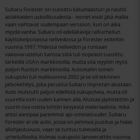
Subaru Forester on suosittu katumaasturi ja nauttii
asiakkaiden uskollisuudesta - monet eivät jätä mallia
vaan vaihtavat uudempaan versioon, kun on aika
myydä vanha. Subaru oli edelläkävijä ralliurheilun
käyttökelpoisessa nelivedossa ja Forester esiteltiin
vuonna 1997. Yhdessä nelivedon ja runsaan
vakiovarustelun kanssa siitä tuli nopeasti suosittu
tärkeillä USA:n markkinoilla, mutta sitä myytiin myös
paljon Ruotsin markkinoilla. Automallin toinen
sukupolvi tuli mallivuonna 2002 ja se oli tekninen
jatkokehitys, joka perustui Subaru Imprezan alustaan.
Auto muistutti paljon edellistä sukupolvea, mutta oli
suurelta osin uuden kannen alla. Alustaa jäykistettiin ja
suurin osa osista tehtiin kevyestä materiaalista, mikä
antoi aiempaa paremmat ajo-ominaisuudet. Subaru
Forester ei ole auto, jossa on pehmeä jousitus ja hidas
aliohjautuvuus, vaan se tuntuu tukevalta ja
urheilulliselta. Kolmas sukupolvi lanseerattiin vuonna