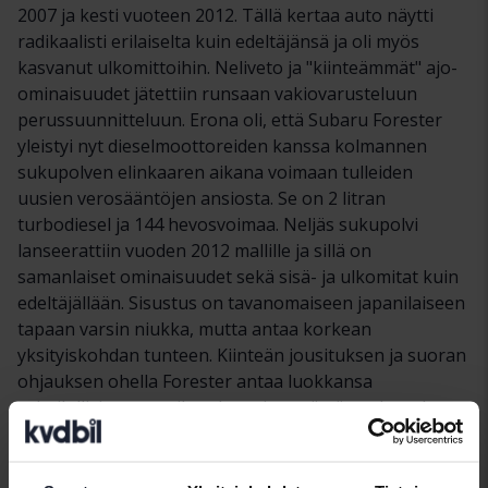
2007 ja kesti vuoteen 2012. Tällä kertaa auto näytti
radikaalisti erilaiselta kuin edeltäjänsä ja oli myös
kasvanut ulkomittoihin. Neliveto ja "kiinteämmät" ajo-
ominaisuudet jätettiin runsaan vakiovarusteluun
perussuunnitteluun. Erona oli, että Subaru Forester
yleistyi nyt dieselmoottoreiden kanssa kolmannen
sukupolven elinkaaren aikana voimaan tulleiden
uusien verosääntöjen ansiosta. Se on 2 litran
turbodiesel ja 144 hevosvoimaa. Neljäs sukupolvi
lanseerattiin vuoden 2012 mallille ja sillä on
samanlaiset ominaisuudet sekä sisä- ja ulkomitat kuin
edeltäjällään. Sisustus on tavanomaiseen japanilaiseen
tapaan varsin niukka, mutta antaa korkean
yksityiskohdan tunteen. Kiinteän jousituksen ja suoran
ohjauksen ohella Forester antaa luokkansa
urheilullisimman vaikutelman jopa tämän sukupolven
autoista. Tämä malli löytyy pääasiassa
bensiinimoottoreista Ruotsin markkinoilla, joista tuli
yhä suositumpi, koska useat Euroopan suurkaupungit