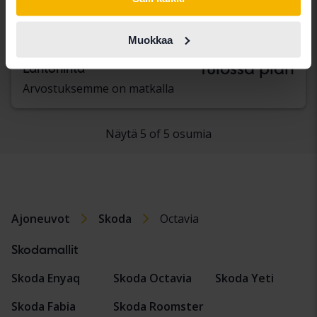
III 1.4 G-TEC Combi
2016
Bensiini/metaani
Muokkaa
Kungälv (Ellesbo)
Tulossa pian
Lähtöhinta
Arvostuksemme on matkalla
Näytä 5 of 5 osumia
Ajoneuvot
Skoda
Octavia
Skodamallit
Skoda Enyaq
Skoda Octavia
Skoda Yeti
Skoda Fabia
Skoda Roomster