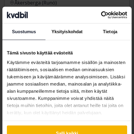
Åkersberga (Runö)
Tulossa pian
Lähtöhinta
Arvostuksemme on matkalla
Suostumus
Yksityiskohdat
Tietoja
Tulossa pian
Tämä sivusto käyttää evästeitä
Käytämme evästeitä tarjoamamme sisällön ja mainosten
räätälöimiseen, sosiaalisen median ominaisuuksien
tukemiseen ja kävijämäärämme analysoimiseen. Lisäksi
jaamme sosiaalisen median, mainosalan ja analytiikka-
alan kumppaneillemme tietoja siitä, miten käytät
sivustoamme. Kumppanimme voivat yhdistää näitä
tietoja muihin tietoihin, joita olet antanut heille tai joita on
kerätty, kun olet käyttänyt heidän palvelujaan.
Skoda Octavia
Salli kaikki