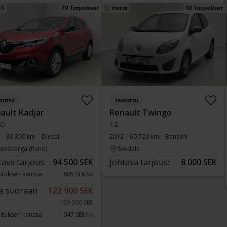
13
29 Tarjoukset
tiistai
10 Tarjoukset
tattu
Testattu
ault Kadjar
Renault Twingo
Ci
1.2
30 350 km
Diesel
2012
60 720 km
Bensiini
kersberga (Runö)
Svedala
tava tarjous:
94 500 SEK
Johtava tarjous:
8 000 SEK
ituksen kanssa
805 SEK/kk
a suoraan
122 900 SEK
129 900 SEK
ituksen kanssa
1 047 SEK/kk