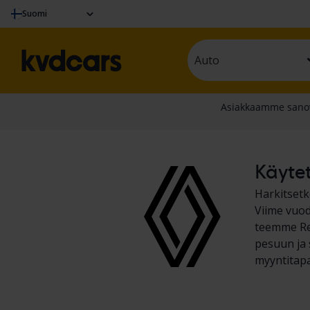
Suomi
Auto
Käytet
Harkitsetk
Viime vuod
teemme Ren
pesuun ja 
myyntitapa