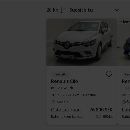
20 kpl
Suositeltu
kesk
Testattu
Tes
Renault Clio
Ren
IV 1.2 16V 5dr
1.6 
2017
73 210 km
Bensiini
2017
Svedala
Å
Osta suoraan
76 800 SEK
Läh
Rahoituksen kanssa
655 SEK/kk
Raho