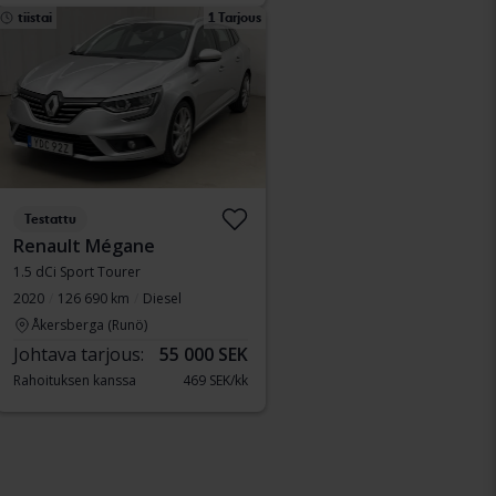
tiistai
1 Tarjous
Testattu
Renault Mégane
1.5 dCi Sport Tourer
2020
126 690 km
Diesel
Åkersberga (Runö)
Johtava tarjous:
55 000 SEK
Rahoituksen kanssa
469 SEK/kk