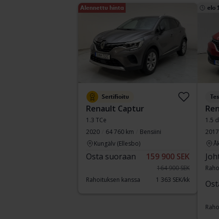
Alennettu hinta
elo 
Sertifioitu
Tes
Renault Captur
Ren
1.3 TCe
1.5 d
2020
64 760 km
Bensiini
2017
Kungälv (Ellesbo)
Å
Osta suoraan
159 900 SEK
Joh
164 900 SEK
Raho
Rahoituksen kanssa
1 363 SEK/kk
Ost
Raho