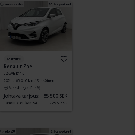
maanantai
41 Tarjoukset
Testattu
Renault Zoe
52kWh R110
2021
65 010 km
Sähköinen
Åkersberga (Runö)
Johtava tarjous:
85 500 SEK
Rahoituksen kanssa
729 SEK/kk
elo 20
3 Tarjoukset