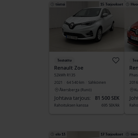
tiistai
15 Tarjoukset
Huo
Testattu
Tes
Renault Zoe
Ren
52kWh R135
Phas 
2021
64 540 km
Sähköinen
2016
Åkersberga (Runö)
Ku
Johtava tarjous:
81 500 SEK
Joh
Rahoituksen kanssa
695 SEK/kk
Raho
elo 13
17 Tarjoukset
tiist