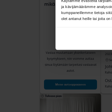
Käytämme evästeitä tarjoama
mikä auto sopii sinulle?
ja kävijämäärämme analysoim
kumppaneillemme tietoja siitä
olet antanut heille tai joita o
Ren
E-TE
Vastaa muutamaan yksinkertaiseen
2023
kysymykseen, niin voimme auttaa
Su
sinua löytämään tarpeitasi vastaavat
Joh
autot.
Raho
Ost
Mene autooppaaseen
Raho
Tulossa pian