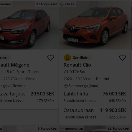
menna
17 Tarjoukset
elo 19
tattu
Sertifioitu
ault Mégane
Renault Clio
III 1.5 dCi Sports Tourer
V 1.0 TCe 5dr
223 730 km
Diesel
2020
39 380 km
Bensiini
ngälv (Ellesbo)
Åkersberga (Runö)
tava tarjous:
20 500 SEK
Lähtöhinta
76 000 SEK
ituksen kanssa
175 SEK/kk
Rahoituksen kanssa
648 SEK/kk
Osta suoraan
119 900 SEK
Rahoituksen kanssa
1 022 SEK/kk
ai
6 Tarjoukset
maanantai
22 Tarjoukset