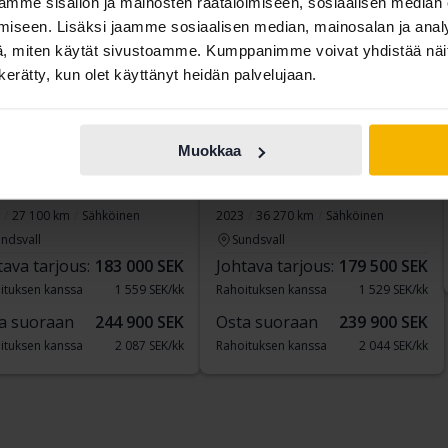
mme sisällön ja mainosten räätälöimiseen, sosiaalisen median
iseen. Lisäksi jaamme sosiaalisen median, mainosalan ja analy
, miten käytät sivustoamme. Kumppanimme voivat yhdistää näitä t
n kerätty, kun olet käyttänyt heidän palvelujaan.
Sertifioitu
Sertifioitu
Muokkaa
ault Mégane
Renault Mégane
CH 60kWh
E-TECH 60kWh
27 100 km
Sähköinen
2023
36 270 km
Sähköinen
ndsvall
Sundsvall
tava tarjous:
183 000 SEK
Johtava tarjous:
179 500 SEK
ituksen kanssa
1 559 SEK/kk
Rahoituksen kanssa
1 529 SEK/kk
a suoraan
244 900 SEK
Osta suoraan
239 900 SEK
ituksen kanssa
2 087 SEK/kk
Rahoituksen kanssa
2 044 SEK/kk