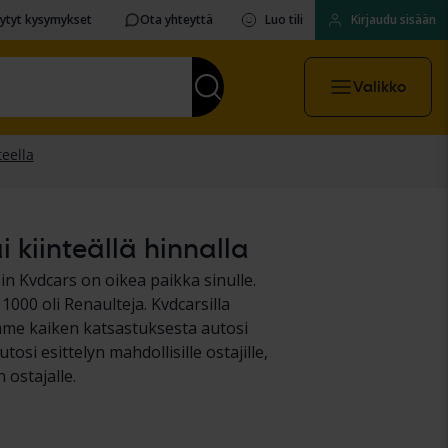
sytyt kysymykset
Ota yhteyttä
Luo tili
Kirjaudu sisään
Valikko
 kiinteällä hinnalla
n Kvdcars on oikea paikka sinulle.
00 oli Renaulteja. Kvdcarsilla
mme kaiken katsastuksesta autosi
si esittelyn mahdollisille ostajille,
ostajalle.