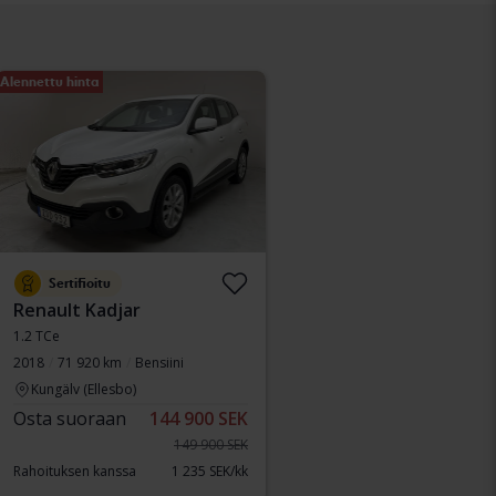
Alennettu hinta
Sertifioitu
Renault Kadjar
1.2 TCe
2018
71 920 km
Bensiini
Kungälv (Ellesbo)
Osta suoraan
144 900 SEK
149 900 SEK
Rahoituksen kanssa
1 235 SEK/kk