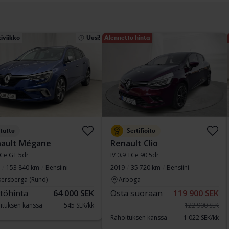
iviikko
Uusi!
Alennettu hinta
tattu
Sertifioitu
ault Mégane
Renault Clio
TCe GT 5dr
IV 0.9 TCe 90 5dr
153 840 km
Bensiini
2019
35 720 km
Bensiini
kersberga (Runö)
Arboga
töhinta
64 000 SEK
Osta suoraan
119 900 SEK
ituksen kanssa
545 SEK/kk
122 900 SEK
Rahoituksen kanssa
1 022 SEK/kk