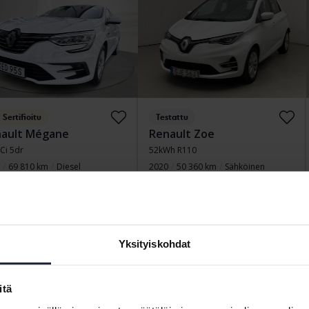
Sertifioitu
Testattu
ault Mégane
Renault Zoe
dCi 5dr
52kWh R110
69 810 km
Diesel
2020
50 360 km
Sähköinen
nköping (Jägarvallen)
Åkersberga (Runö)
tava tarjous:
80 500 SEK
Johtava tarjous:
91 000 SEK
ituksen kanssa
686 SEK/kk
Rahoituksen kanssa
776 SEK/kk
Yksityiskohdat
19
3 Tarjoukset
elo 19
3 Tarjoukset
itä