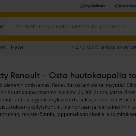
Myy Kvdcars
Usein ky
ty Renault – Osta huutokaupalla tai
o aiemmin omistamasi Renaultin ostamista tai myyntiä? Silloi
en huutokaupoissamme myimme 26 000 autoa, joista lähes 10
ault-autosi myymisen yksinkertaiseksi ja helpoksi. Hoida
sisustuksen yksityiskohtiin, mainontaan ja markkinoinnin, auto
htuman, rekisteröinnin, loppumaksun sinulle ja toimituksen 