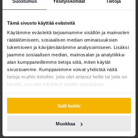
Alfa Romeo
Hyundai
Peugeot
Suostumus
Yksityiskohdat
Tietoja
Aston Martin
Iveco
Polestar
Tämä sivusto käyttää evästeitä
Audi
Jaguar
Porsche
Käytämme evästeitä tarjoamamme sisällön ja mainosten
Bentley
Jeep
Renault
räätälöimiseen, sosiaalisen median ominaisuuksien
BMW
KIA
Rolls-Royce
tukemiseen ja kävijämäärämme analysoimiseen. Lisäksi
jaamme sosiaalisen median, mainosalan ja analytiikka-
BYD
Land Rover
Saab
alan kumppaneillemme tietoja siitä, miten käytät
Cadillac
Lexus
SEAT
sivustoamme. Kumppanimme voivat yhdistää näitä
tietoja muihin tietoihin, joita olet antanut heille tai joita on
Chevrolet
Lynk&Co
Skoda
kerätty, kun olet käyttänyt heidän palvelujaan.
Chrysler
Maserati
Subaru
Citroen
Mazda
Suzuki
Salli kaikki
Dacia
Mercedes
Tesla
Dodge
MG
Toyota
Muokkaa
Ferrari
MINI
Volkswagen