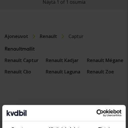
Näytä 1 of 1 osumia
Ajoneuvot
Renault
Captur
Renaultmallit
Renault Captur
Renault Kadjar
Renault Mégane
Renault Clio
Renault Laguna
Renault Zoe
Automerkit