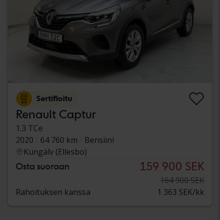
Sertifioitu
Renault Captur
1.3 TCe
2020
64 760 km
Bensiini
Kungälv (Ellesbo)
159 900 SEK
Osta suoraan
164 900 SEK
Rahoituksen kanssa
1 363 SEK/kk