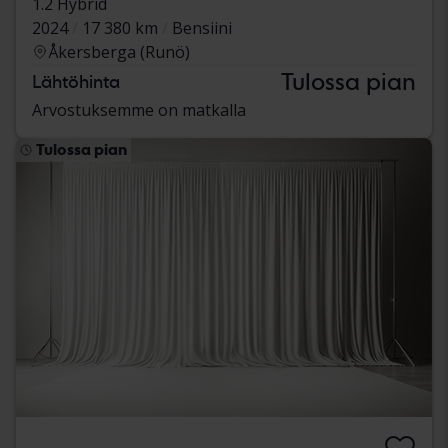
1.2 Hybrid
2024
17 380 km
Bensiini
Åkersberga (Runö)
Tulossa pian
Lähtöhinta
Arvostuksemme on matkalla
Tulossa pian