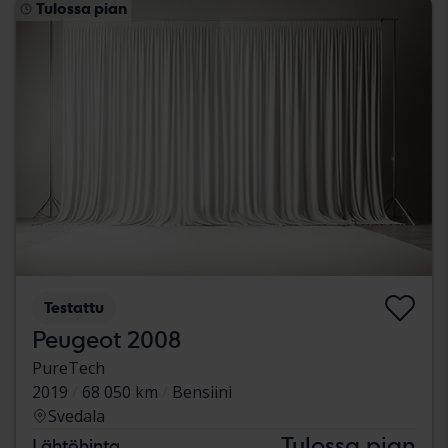
Tulossa pian
Testattu
Peugeot 2008
PureTech
2019
68 050 km
Bensiini
Svedala
Tulossa pian
Lähtöhinta