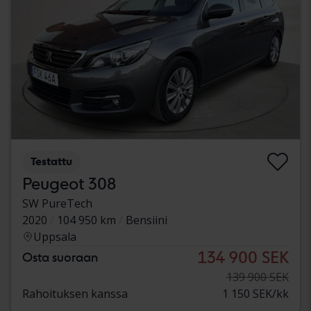
Testattu
Peugeot 308
SW PureTech
2020
104 950 km
Bensiini
Uppsala
134 900 SEK
Osta suoraan
139 900 SEK
Rahoituksen kanssa
1 150 SEK/kk