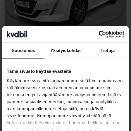
Testattu
Peugeot 208
Suostumus
Yksityiskohdat
Tietoja
1.2 PureTech 5dr
2022
62 920 km
Bensiini
Linköping (Jägarvallen)
Tämä sivusto käyttää evästeitä
67 500 SEK
Johtava tarjous:
Käytämme evästeitä tarjoamamme sisällön ja mainosten
räätälöimiseen, sosiaalisen median ominaisuuksien
Rahoituksen kanssa
575 SEK/kk
tukemiseen ja kävijämäärämme analysoimiseen. Lisäksi
Tänä iltana 17:05
jaamme sosiaalisen median, mainosalan ja analytiikka-
alan kumppaneillemme tietoja siitä, miten käytät
sivustoamme. Kumppanimme voivat yhdistää näitä
tietoja muihin tietoihin, joita olet antanut heille tai joita on
kerätty, kun olet käyttänyt heidän palvelujaan.