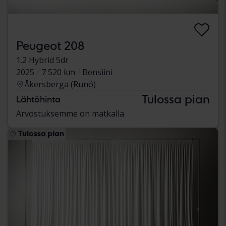
Peugeot 208
1.2 Hybrid 5dr
2025
7 520 km
Bensiini
Åkersberga (Runö)
Tulossa pian
Lähtöhinta
Arvostuksemme on matkalla
Tulossa pian