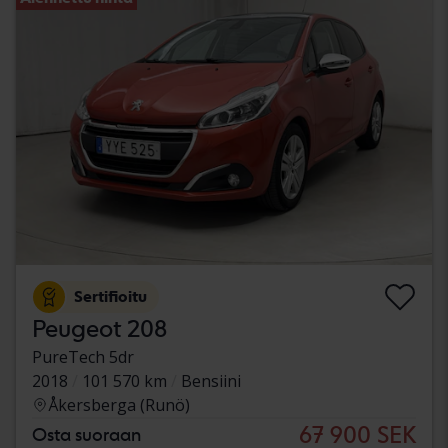
Sertifioitu
Peugeot 208
PureTech 5dr
2018
101 570 km
Bensiini
Åkersberga (Runö)
67 900 SEK
Osta suoraan