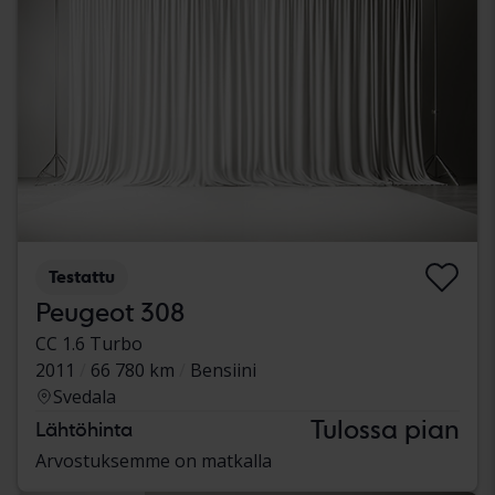
Testattu
Peugeot 308
CC 1.6 Turbo
2011
66 780 km
Bensiini
Svedala
Tulossa pian
Lähtöhinta
Arvostuksemme on matkalla