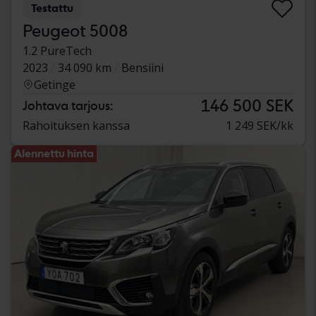
Testattu
Peugeot 5008
1.2 PureTech
2023
34 090 km
Bensiini
Getinge
146 500 SEK
Johtava tarjous:
Rahoituksen kanssa
1 249 SEK/kk
Alennettu hinta