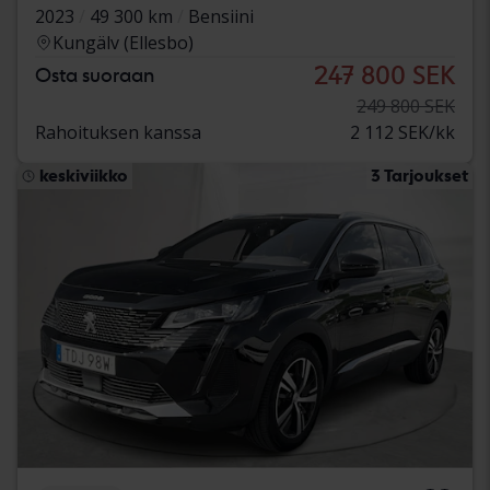
2023
49 300 km
Bensiini
Kungälv (Ellesbo)
247 800 SEK
Osta suoraan
249 800 SEK
Rahoituksen kanssa
2 112 SEK/kk
keskiviikko
3 Tarjoukset