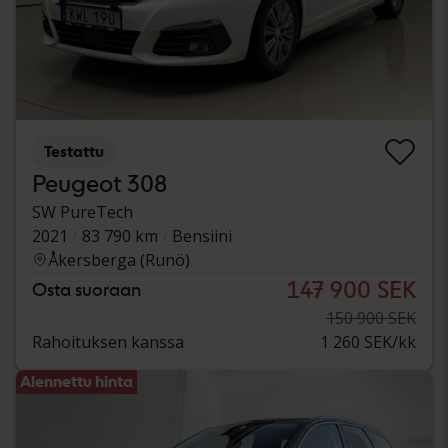
Testattu
Peugeot 308
SW PureTech
2021
83 790 km
Bensiini
Åkersberga (Runö)
147 900 SEK
Osta suoraan
150 900 SEK
Rahoituksen kanssa
1 260 SEK/kk
Alennettu hinta