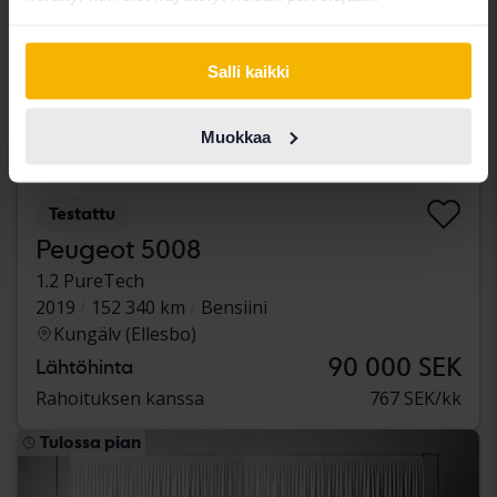
Salli kaikki
Muokkaa
Testattu
Peugeot 5008
1.2 PureTech
2019
152 340 km
Bensiini
Kungälv (Ellesbo)
90 000 SEK
Lähtöhinta
Rahoituksen kanssa
767 SEK/kk
Tulossa pian