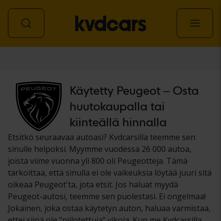
Auto
Käytetty Peugeot – Osta
huutokaupalla tai
kiinteällä hinnalla
Etsitkö seuraavaa autoasi? Kvdcarsilla teemme sen
sinulle helpoksi. Myymme vuodessa 26 000 autoa,
joista viime vuonna yli 800 oli Peugeotteja. Tämä
tarkoittaa, että sinulla ei ole vaikeuksia löytää juuri sitä
oikeaa Peugeot'ta, jota etsit. Jos haluat myydä
Peugeot-autosi, teemme sen puolestasi. Ei ongelmaa!
Jokainen, joka ostaa käytetyn auton, haluaa varmistaa,
ettei siinä ole "piilotettuja" vikoja. Kun me Kvdcarsilla