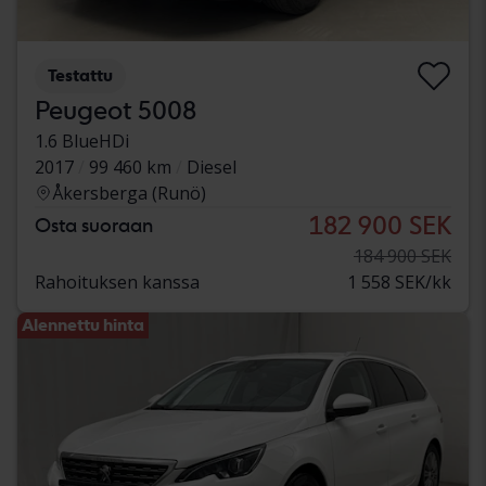
Testattu
Peugeot 5008
1.6 BlueHDi
2017
99 460 km
Diesel
Åkersberga (Runö)
182 900 SEK
Osta suoraan
184 900 SEK
Rahoituksen kanssa
1 558 SEK/kk
Alennettu hinta