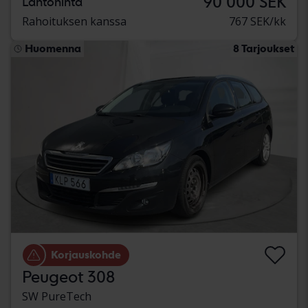
90 000 SEK
Lähtöhinta
Rahoituksen kanssa
767 SEK/kk
Huomenna
8 Tarjoukset
Korjauskohde
Peugeot 308
SW PureTech