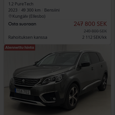
1.2 PureTech
2023
49 300 km
Bensiini
Kungälv (Ellesbo)
247 800 SEK
Osta suoraan
249 800 SEK
Rahoituksen kanssa
2 112 SEK/kk
Alennettu hinta