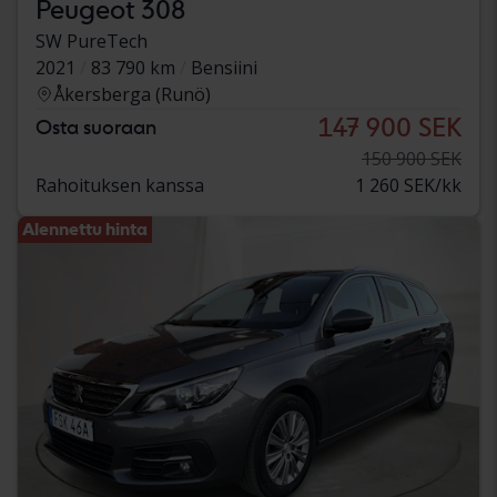
Peugeot 308
SW PureTech
2021
83 790 km
Bensiini
Åkersberga (Runö)
147 900 SEK
Osta suoraan
150 900 SEK
Rahoituksen kanssa
1 260 SEK/kk
Alennettu hinta