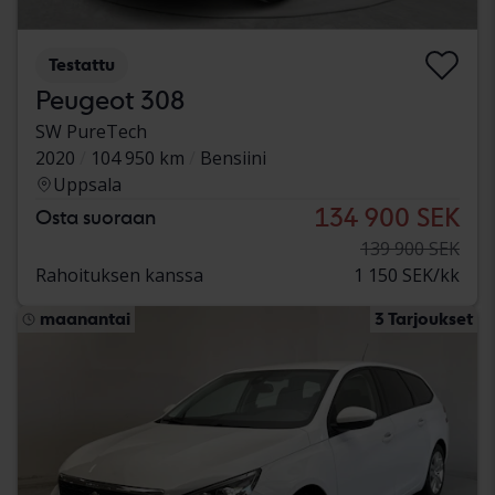
Testattu
Peugeot 308
SW PureTech
2020
104 950 km
Bensiini
Uppsala
134 900 SEK
Osta suoraan
139 900 SEK
Rahoituksen kanssa
1 150 SEK/kk
maanantai
3 Tarjoukset