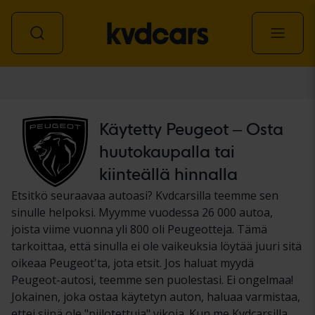
Auto
Käytetty Peugeot – Osta
huutokaupalla tai
kiinteällä hinnalla
Etsitkö seuraavaa autoasi? Kvdcarsilla teemme sen
sinulle helpoksi. Myymme vuodessa 26 000 autoa,
joista viime vuonna yli 800 oli Peugeotteja. Tämä
tarkoittaa, että sinulla ei ole vaikeuksia löytää juuri sitä
oikeaa Peugeot'ta, jota etsit. Jos haluat myydä
Peugeot-autosi, teemme sen puolestasi. Ei ongelmaa!
Jokainen, joka ostaa käytetyn auton, haluaa varmistaa,
ettei siinä ole "piilotettuja" vikoja. Kun me Kvdcarsilla