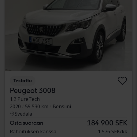
Testattu
Peugeot 3008
1.2 PureTech
2020
59 530 km
Bensiini
Svedala
184 900 SEK
Osta suoraan
Rahoituksen kanssa
1 576 SEK/kk