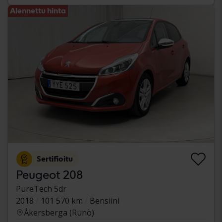
Alennettu hinta
Sertifioitu
Peugeot 208
PureTech 5dr
2018
101 570 km
Bensiini
Åkersberga (Runö)