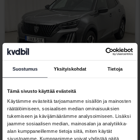
Suostumus
Yksityiskohdat
Tietoja
Testattu
Peugeot 2008
Tämä sivusto käyttää evästeitä
1.2 PureTech
Käytämme evästeitä tarjoamamme sisällön ja mainosten
2024
23 100 km
Bensiini
räätälöimiseen, sosiaalisen median ominaisuuksien
Åkersberga (Runö)
tukemiseen ja kävijämäärämme analysoimiseen. Lisäksi
118 000 SEK
Lähtöhinta
jaamme sosiaalisen median, mainosalan ja analytiikka-
alan kumppaneillemme tietoja siitä, miten käytät
Rahoituksen kanssa
1 005 SEK/kk
sivustoamme. Kumppanimme voivat yhdistää näitä