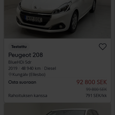
Testattu
Peugeot 208
BlueHDi 5dr
2019
48 940 km
Diesel
Kungälv (Ellesbo)
92 800 SEK
Osta suoraan
99 800 SEK
Rahoituksen kanssa
791 SEK/kk