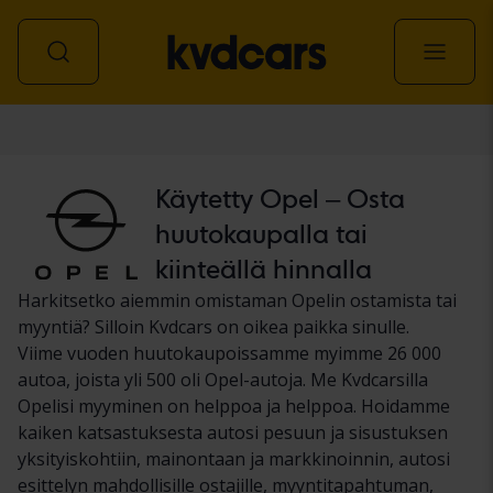
Auto
Käytetty Opel – Osta
huutokaupalla tai
kiinteällä hinnalla
Harkitsetko aiemmin omistaman Opelin ostamista tai
myyntiä? Silloin Kvdcars on oikea paikka sinulle.
Viime vuoden huutokaupoissamme myimme 26 000
autoa, joista yli 500 oli Opel-autoja. Me Kvdcarsilla
Opelisi myyminen on helppoa ja helppoa. Hoidamme
kaiken katsastuksesta autosi pesuun ja sisustuksen
yksityiskohtiin, mainontaan ja markkinoinnin, autosi
esittelyn mahdollisille ostajille, myyntitapahtuman,