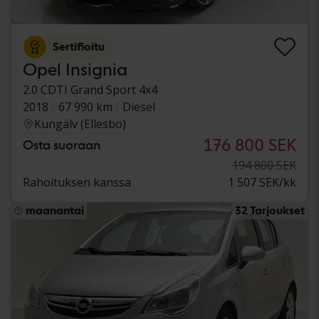
Sertifioitu
Opel Insignia
2.0 CDTI Grand Sport 4x4
2018
67 990 km
Diesel
Kungälv (Ellesbo)
176 800 SEK
Osta suoraan
194 800 SEK
Rahoituksen kanssa
1 507 SEK/kk
maanantai
32 Tarjoukset