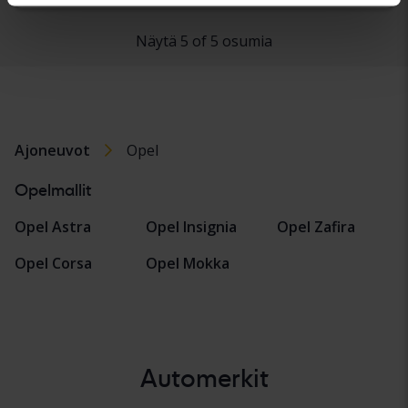
Näytä 5 of 5 osumia
Ajoneuvot
Opel
Opelmallit
Opel Astra
Opel Insignia
Opel Zafira
Opel Corsa
Opel Mokka
Automerkit