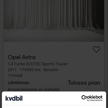
Opel Astra
1.4 Turbo ECOTEC Sports Tourer
2011
174 850 km
Bensiini
Umeå
Tulossa pian
Lähtöhinta
Arvostuksemme on matkalla
Tulossa pian