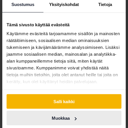
Suostumus
Yksityiskohdat
Tietoja
Tämä sivusto käyttää evästeitä
Käytämme evästeitä tarjoamamme sisällön ja mainosten
räätälöimiseen, sosiaalisen median ominaisuuksien
tukemiseen ja kävijämäärämme analysoimiseen. Lisäksi
jaamme sosiaalisen median, mainosalan ja analytiikka-
alan kumppaneillemme tietoja siitä, miten käytät
sivustoamme. Kumppanimme voivat yhdistää näitä
tietoja muihin tietoihin, joita olet antanut heille tai joita on
kerätty, kun olet käyttänyt heidän palvelujaan.
Opel MOKKA
P130
2024
20 340 km
Bensiini
Salli kaikki
Kungälv (Ellesbo)
Tulossa pian
Lähtöhinta
Muokkaa
Arvostuksemme on matkalla