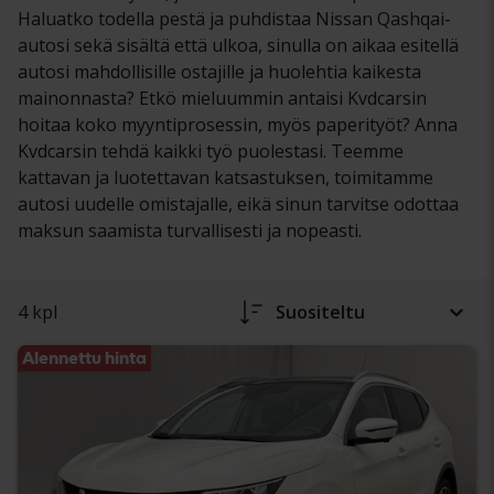
Haluatko todella pestä ja puhdistaa Nissan Qashqai-
autosi sekä sisältä että ulkoa, sinulla on aikaa esitellä
autosi mahdollisille ostajille ja huolehtia kaikesta
mainonnasta? Etkö mieluummin antaisi Kvdcarsin
hoitaa koko myyntiprosessin, myös paperityöt? Anna
Kvdcarsin tehdä kaikki työ puolestasi. Teemme
kattavan ja luotettavan katsastuksen, toimitamme
autosi uudelle omistajalle, eikä sinun tarvitse odottaa
maksun saamista turvallisesti ja nopeasti.
4 kpl
Suositeltu
Alennettu hinta