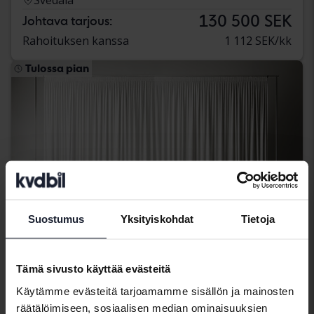
130 500 SEK
Johtava tarjous:
Rahoituksen kanssa
1 112 SEK/kk
Tulossa pian
Suostumus
Yksityiskohdat
Tietoja
Tämä sivusto käyttää evästeitä
Käytämme evästeitä tarjoamamme sisällön ja mainosten
Nissan Qashqai
räätälöimiseen, sosiaalisen median ominaisuuksien