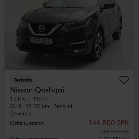
Testattu
Nissan Qashqai
1.2 DIG-T 115hk
2018
92 150 km
Bensiini
Svedala
144 800 SEK
Osta suoraan
156 800 SEK
Rahoituksen kanssa
1 234 SEK/kk