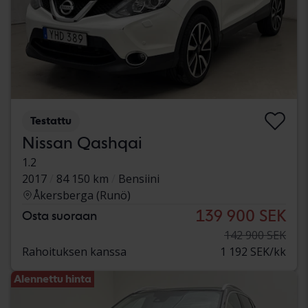
Testattu
Nissan Qashqai
1.2
2017
84 150 km
Bensiini
Åkersberga (Runö)
139 900 SEK
Osta suoraan
142 900 SEK
Rahoituksen kanssa
1 192 SEK/kk
Alennettu hinta