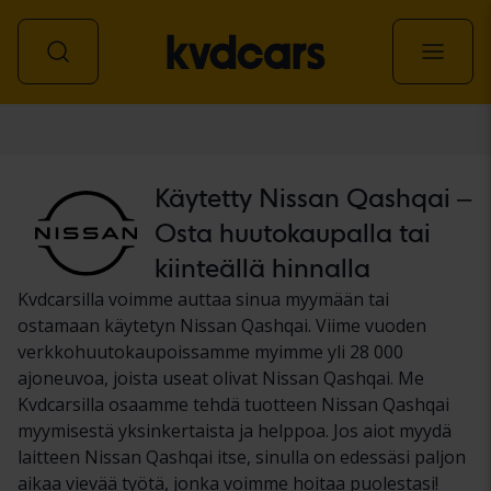
Auto
Käytetty Nissan Qashqai –
Osta huutokaupalla tai
kiinteällä hinnalla
Kvdcarsilla voimme auttaa sinua myymään tai
ostamaan käytetyn Nissan Qashqai. Viime vuoden
verkkohuutokaupoissamme myimme yli 28 000
ajoneuvoa, joista useat olivat Nissan Qashqai. Me
Kvdcarsilla osaamme tehdä tuotteen Nissan Qashqai
myymisestä yksinkertaista ja helppoa. Jos aiot myydä
laitteen Nissan Qashqai itse, sinulla on edessäsi paljon
aikaa vievää työtä, jonka voimme hoitaa puolestasi!