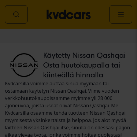
Auto
Käytetty Nissan Qashqai –
Osta huutokaupalla tai
kiinteällä hinnalla
Kvdcarsilla voimme auttaa sinua myymään tai
ostamaan käytetyn Nissan Qashqai. Viime vuoden
verkkohuutokaupoissamme myimme yli 28 000
ajoneuvoa, joista useat olivat Nissan Qashqai. Me
Kvdcarsilla osaamme tehdä tuotteen Nissan Qashqai
myymisestä yksinkertaista ja helppoa. Jos aiot myydä
laitteen Nissan Qashqai itse, sinulla on edessäsi paljon
aikaa vievää työtä, jonka voimme hoitaa puolestasi!