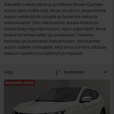
Haluatko todella pestä ja puhdistaa Nissan Qashqai-
autosi sekä sisältä että ulkoa, sinulla on aikaa esitellä
autosi mahdollisille ostajille ja huolehtia kaikesta
mainonnasta? Etkö mieluummin antaisi Kvdcarsin
hoitaa koko myyntiprosessin, myös paperityöt? Anna
Kvdcarsin tehdä kaikki työ puolestasi. Teemme
kattavan ja luotettavan katsastuksen, toimitamme
autosi uudelle omistajalle, eikä sinun tarvitse odottaa
maksun saamista turvallisesti ja nopeasti.
4 kpl
Suositeltu
Alennettu hinta