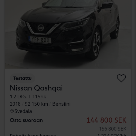
Testattu
Nissan Qashqai
1.2 DIG-T 115hk
2018
92 150 km
Bensiini
Svedala
144 800 SEK
Osta suoraan
156 800 SEK
Rahoituksen kanssa
1 234 SEK/kk