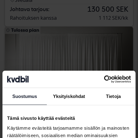
130 500 SEK
Johtava tarjous:
Rahoituksen kanssa
1 112 SEK/kk
Tulossa pian
Suostumus
Yksityiskohdat
Tietoja
Tämä sivusto käyttää evästeitä
Käytämme evästeitä tarjoamamme sisällön ja mainosten
Nissan Qashqai
räätälöimiseen, sosiaalisen median ominaisuuksien