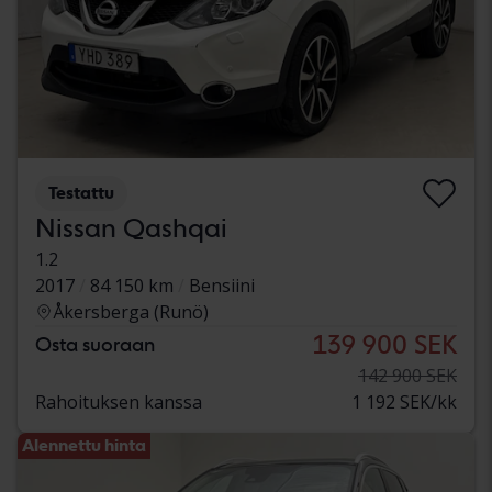
Testattu
Nissan Qashqai
1.2
2017
84 150 km
Bensiini
Åkersberga (Runö)
139 900 SEK
Osta suoraan
142 900 SEK
Rahoituksen kanssa
1 192 SEK/kk
Alennettu hinta