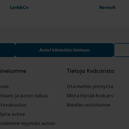
Lynk&Co
Renault
Autot kiinteään hintaan
alvelumme
Tietoja Kvdcarista
oda
Ota meihin yhteyttä
rloans ja auton takuu
Mistä löytää Kvdcars
tovakuutus
Meidän uutishuone
ljeta autoa
udamme myymäsi auton