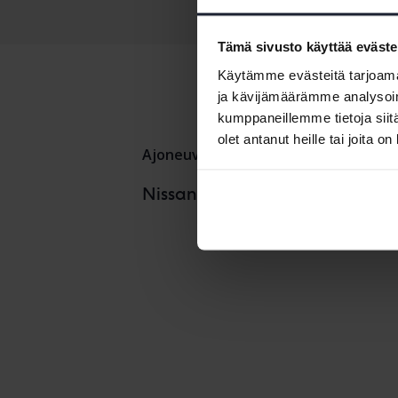
Tämä sivusto käyttää eväste
Käytämme evästeitä tarjoama
ja kävijämäärämme analysoim
kumppaneillemme tietoja siitä
olet antanut heille tai joita o
Ajoneuvot
Nissan
Nissan Juke
Nissanmallit
Nissan LEAF