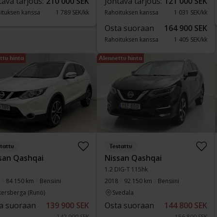
tava tarjous:
210 000 SEK
Johtava tarjous:
121 000 SEK
ituksen kanssa
1 789 SEK/kk
Rahoituksen kanssa
1 031 SEK/kk
Osta suoraan
164 900 SEK
Rahoituksen kanssa
1 405 SEK/kk
ttu hinta
Alennettu hinta
tattu
Testattu
san Qashqai
Nissan Qashqai
1.2 DIG-T 115hk
84 150 km
Bensiini
2018
92 150 km
Bensiini
kersberga (Runö)
Svedala
a suoraan
139 900 SEK
Osta suoraan
144 800 SEK
142 900 SEK
156 800 SEK