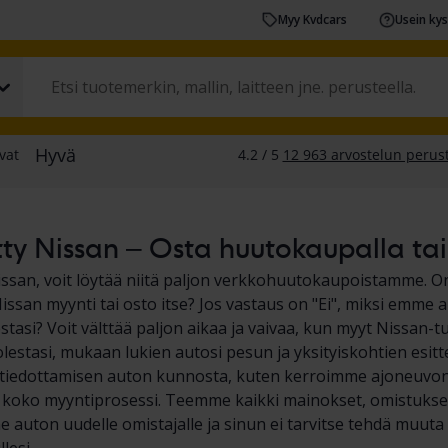
Myy Kvdcars
Usein ky
ty Nissan – Osta huutokaupalla tai 
Nissan, voit löytää niitä paljon verkkohuutokaupoistamme. On
issan myynti tai osto itse? Jos vastaus on "Ei", miksi emme 
stasi? Voit välttää paljon aikaa ja vaivaa, kun myyt Nissan-
lestasi, mukaan lukien autosi pesun ja yksityiskohtien esitt
ja tiedottamisen auton kunnosta, kuten kerroimme ajoneuvon
koko myyntiprosessi. Teemme kaikki mainokset, omistuksen 
 auton uudelle omistajalle ja sinun ei tarvitse tehdä muuta 