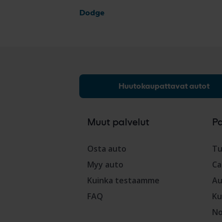
Dodge
Huutokaupattavat autot
Muut palvelut
P
Osta auto
Tu
Myy auto
Ca
Kuinka testaamme
Au
FAQ
Ku
No