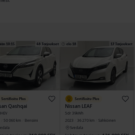
lesi.
ään 10:15
48 Tarjoukset
elo 18
17 Tarjoukset
Sertifioitu Plus
Sertifioitu Plus
san Qashqai
Nissan LEAF
MHEV
5dr 39kWh
50 060 km
Bensiini
2023
36 270 km
Sähköinen
vedala
Svedala