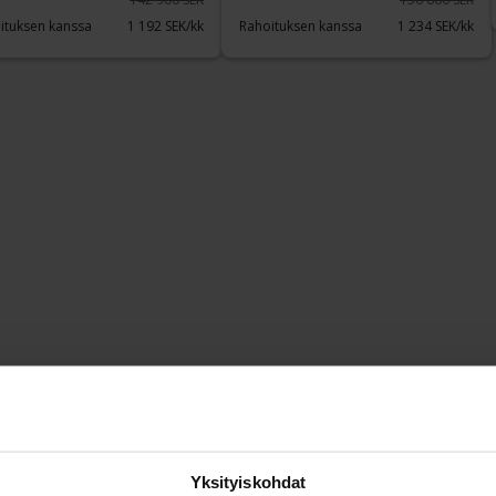
ituksen kanssa
1 192 SEK/kk
Rahoituksen kanssa
1 234 SEK/kk
Yksityiskohdat