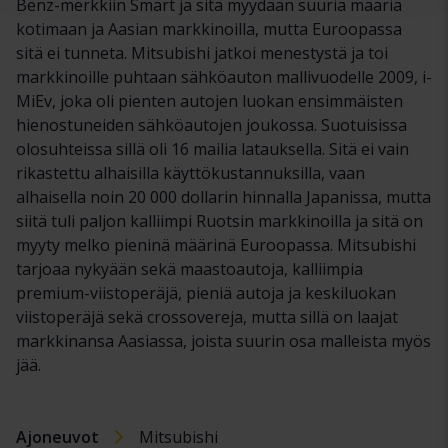
Benz-merkkiin Smart ja sitä myydään suuria määriä
kotimaan ja Aasian markkinoilla, mutta Euroopassa
sitä ei tunneta. Mitsubishi jatkoi menestystä ja toi
markkinoille puhtaan sähköauton mallivuodelle 2009, i-
MiEv, joka oli pienten autojen luokan ensimmäisten
hienostuneiden sähköautojen joukossa. Suotuisissa
olosuhteissa sillä oli 16 mailia latauksella. Sitä ei vain
rikastettu alhaisilla käyttökustannuksilla, vaan
alhaisella noin 20 000 dollarin hinnalla Japanissa, mutta
siitä tuli paljon kalliimpi Ruotsin markkinoilla ja sitä on
myyty melko pieninä määrinä Euroopassa. Mitsubishi
tarjoaa nykyään sekä maastoautoja, kalliimpia
premium-viistoperäjä, pieniä autoja ja keskiluokan
viistoperäjä sekä crossovereja, mutta sillä on laajat
markkinansa Aasiassa, joista suurin osa malleista myös
jää.
Ajoneuvot
Mitsubishi