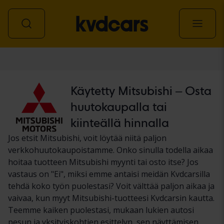
Auto
Käytetty Mitsubishi – Osta
huutokaupalla tai
kiinteällä hinnalla
Jos etsit Mitsubishi, voit löytää niitä paljon
verkkohuutokaupoistamme. Onko sinulla todella aikaa
hoitaa tuotteen Mitsubishi myynti tai osto itse? Jos
vastaus on "Ei", miksi emme antaisi meidän Kvdcarsilla
tehdä koko työn puolestasi? Voit välttää paljon aikaa ja
vaivaa, kun myyt Mitsubishi-tuotteesi Kvdcarsin kautta.
Teemme kaiken puolestasi, mukaan lukien autosi
pesun ja yksityiskohtien esittelyn, sen näyttämisen