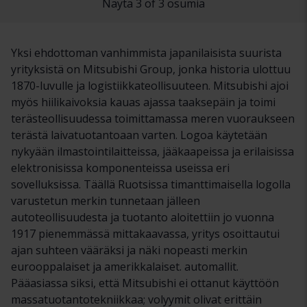
Näytä 3 of 3 osumia
Yksi ehdottoman vanhimmista japanilaisista suurista
yrityksistä on Mitsubishi Group, jonka historia ulottuu
1870-luvulle ja logistiikkateollisuuteen. Mitsubishi ajoi
myös hiilikaivoksia kauas ajassa taaksepäin ja toimi
terästeollisuudessa toimittamassa meren vuoraukseen
terästä laivatuotantoaan varten. Logoa käytetään
nykyään ilmastointilaitteissa, jääkaapeissa ja erilaisissa
elektronisissa komponenteissa useissa eri
sovelluksissa. Täällä Ruotsissa timanttimaisella logolla
varustetun merkin tunnetaan jälleen
autoteollisuudesta ja tuotanto aloitettiin jo vuonna
1917 pienemmässä mittakaavassa, yritys osoittautui
ajan suhteen vääräksi ja näki nopeasti merkin
eurooppalaiset ja amerikkalaiset. automallit.
Pääasiassa siksi, että Mitsubishi ei ottanut käyttöön
massatuotantotekniikkaa; volyymit olivat erittäin