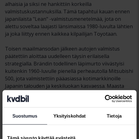
alhaisia ja siksi ne hankittiin korkeilla
valmistuskustannuksilla. Tämä tapahtui kauan ennen
japanilaista "Lean" -valmistusmenetelmää, jota on
alettu soveltaa laajasti länsimaissa 1980-luvulta lähtien
ja joka liittyy ennen kaikkea kilpailijan Toyotaan.
Toisen maailmansodan jälkeen autojen valmistus
päätettiin aloittaa uudelleen täysin erilaisella
strategialla. Brändin todellinen läpimurto viivästyisi
kuitenkin 1960-luvulle pienellä perheautolla Mitsubishi
500, jota valmistettiin pääasiassa kotimarkkinoille
Japanin talouden ja keskiluokan kasvaessa. Maasta
löytyi kuitenkin äärimmäisen rajallisia määriä ja tämä
sai Mitsubishin etsimään rajat ylittävää yhteistyötä ja
löysi sen 1970-luvulla amerikkalaisen valmistajan
Chryslerin kanssa ja sieltä vienti kiihtyi automallilla
Suostumus
Yksityiskohdat
Tietoja
Galant (joka sai muita mallinimiä ja koristeltu). muun
muassa Dodge-tunnuksella Yhdysvaltain markkinoilla).
Tämä sivusto käyttää evästeitä