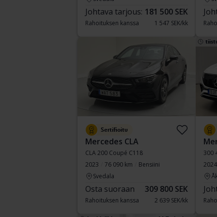
Johtava tarjous:
181 500 SEK
Joh
Rahoituksen kanssa
1 547 SEK/kk
Raho
tiist
Sertifioitu
Mercedes CLA
Me
CLA 200 Coupé C118
300 
2023
76 090 km
Bensiini
2024
Svedala
Å
Osta suoraan
309 800 SEK
Joh
Rahoituksen kanssa
2 639 SEK/kk
Raho