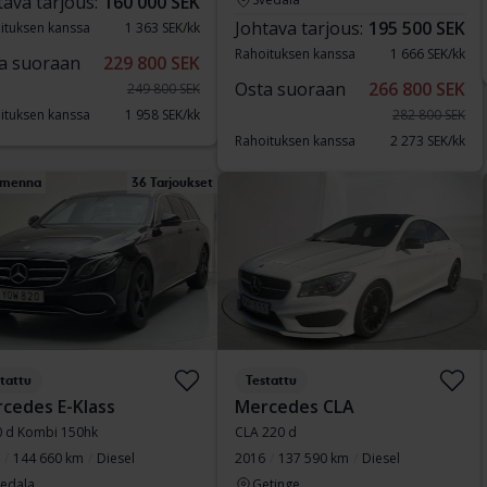
tava tarjous:
160 000 SEK
Johtava tarjous:
195 500 SEK
ituksen kanssa
1 363 SEK/kk
Rahoituksen kanssa
1 666 SEK/kk
a suoraan
229 800 SEK
Osta suoraan
266 800 SEK
249 800 SEK
ituksen kanssa
1 958 SEK/kk
282 800 SEK
Rahoituksen kanssa
2 273 SEK/kk
menna
36 Tarjoukset
tattu
Testattu
cedes E-Klass
Mercedes CLA
0 d Kombi 150hk
CLA 220 d
144 660 km
Diesel
2016
137 590 km
Diesel
vedala
Getinge