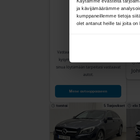
Käytämme evästeitä tarjoama
ja kävijämäärämme analysoim
kumppaneillemme tietoja siitä
olet antanut heille tai joita o
Tes
Mer
B 17
Vastaa muutamaan yksinkertaiseen
2008
kysymykseen, niin voimme auttaa
Å
sinua löytämään tarpeitasi vastaavat
Joh
autot.
Mene autooppaaseen
torstai
5 Tarjoukset
elo 