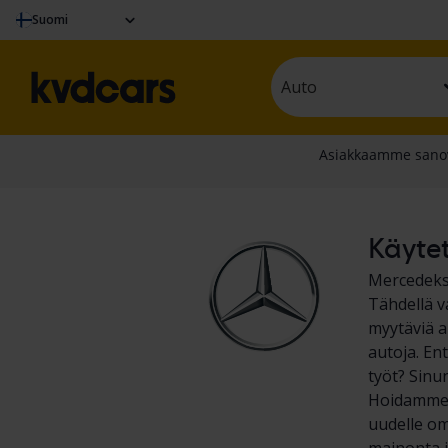
Suomi
Auto
Käytet
Mercedekse
Tähdellä v
myytäviä a
autoja. En
työt? Sinu
Hoidamme k
uudelle omi