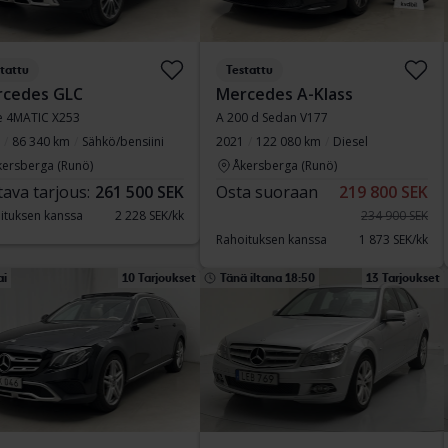
tattu
Testattu
cedes GLC
Mercedes A-Klass
e 4MATIC X253
A 200 d Sedan V177
86 340 km
Sähkö/bensiini
2021
122 080 km
Diesel
kersberga (Runö)
Åkersberga (Runö)
tava tarjous:
261 500 SEK
Osta suoraan
219 800 SEK
ituksen kanssa
2 228 SEK/kk
234 900 SEK
Rahoituksen kanssa
1 873 SEK/kk
ai
10 Tarjoukset
Tänä iltana 18:50
13 Tarjoukset