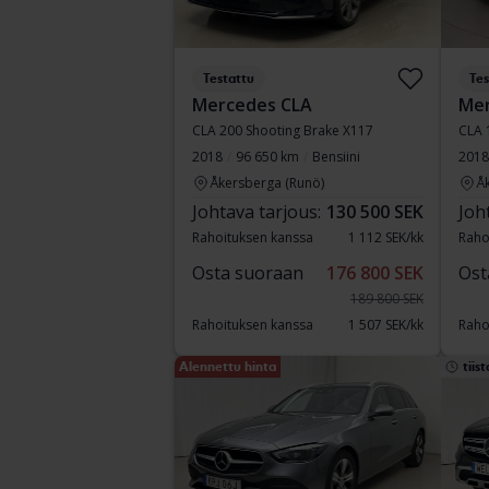
Testattu
Tes
Mercedes CLA
Mer
CLA 200 Shooting Brake X117
CLA 
2018
96 650 km
Bensiini
2018
Åkersberga (Runö)
Å
Johtava tarjous:
130 500 SEK
Joh
Rahoituksen kanssa
1 112 SEK/kk
Raho
Osta suoraan
176 800 SEK
Ost
189 800 SEK
Rahoituksen kanssa
1 507 SEK/kk
Raho
Alennettu hinta
tiist