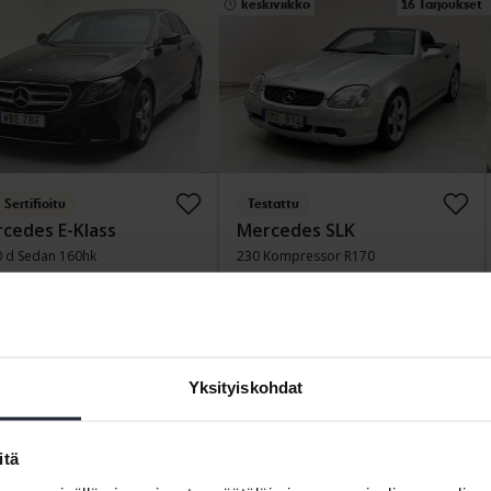
keskiviikko
16 Tarjoukset
Sertifioitu
Testattu
cedes E-Klass
Mercedes SLK
0 d Sedan 160hk
230 Kompressor R170
97 720 km
Diesel
2000
108 840 km
Bensiini
vedala
Kungälv (Ellesbo)
a suoraan
289 800 SEK
Johtava tarjous:
14 500 SEK
ituksen kanssa
2 469 SEK/kk
Yksityiskohdat
ai
10 Tarjoukset
tiistai
17 Tarjoukset
itä