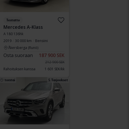
Testattu
Mercedes A-Klass
A 180 136hk
2019
30 000 km
Bensiini
Åkersberga (Runö)
Osta suoraan
187 900 SEK
212 900 SEK
Rahoituksen kanssa
1 601 SEK/kk
torstai
5 Tarjoukset