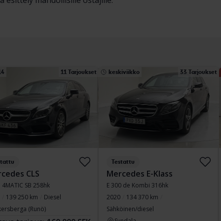
 esittely mahdollisille ostajille.
14
11 Tarjoukset
keskiviikko
33 Tarjoukset
tattu
Testattu
cedes CLS
Mercedes E-Klass
 4MATIC SB 258hk
E 300 de Kombi 316hk
139 250 km
Diesel
2020
134 370 km
kersberga (Runö)
Sähköinen/diesel
Svedala