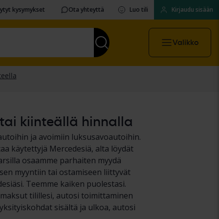
sytyt kysymykset
Ota yhteyttä
Luo tili
Kirjaudu sisään
Valikko
ai kiinteällä hinnalla
autoihin ja avoimiin luksusavoautoihin.
taa käytettyjä Mercedesiä, alta löydät
dcarsilla osaamme parhaiten myydä
en myyntiin tai ostamiseen liittyvät
edesiäsi. Teemme kaiken puolestasi.
ksut tilillesi, autosi toimittaminen
yksityiskohdat sisältä ja ulkoa, autosi