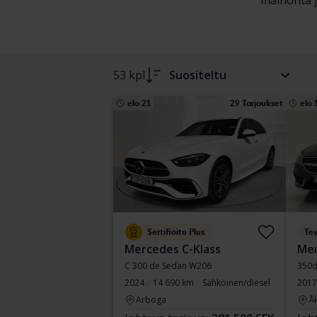
mainonta ja
53 kpl
Suositeltu
elo 21
29 Tarjoukset
elo 
Sertifioitu Plus
Tes
Mercedes C-Klass
Mer
C 300 de Sedan W206
350d
2024
14 690 km
Sähköinen/diesel
2017
Arboga
Å