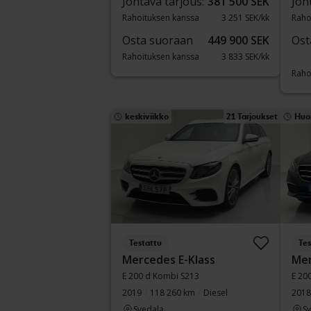
Johtava tarjous:
381 500 SEK
Joh
Rahoituksen kanssa
3 251 SEK/kk
Raho
Osta suoraan
449 900 SEK
Ost
Rahoituksen kanssa
3 833 SEK/kk
Raho
keskiviikko
21 Tarjoukset
Huo
Testattu
Tes
Mercedes E-Klass
Mer
E 200 d Kombi S213
E 20
2019
118 260 km
Diesel
2018
Svedala
S