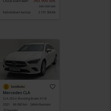
Osta suoraan
363 900 SEK
365 900 SEK
Rahoituksen kanssa
3 101 SEK/kk
Sertifioitu
Mercedes CLA
CLA 250 e Shooting Brake X118
2021
66 080 km
Sähkö/bensiini
Svedala