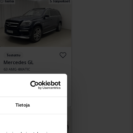
tiistai
5 Tarjoukset
Testattu
Mercedes GL
63 AMG 4MATIC
2015
183 270 km
Bensiini
Åkersberga (Runö)
Johtava tarjous:
250 500 SEK
Rahoituksen kanssa
2 134 SEK/kk
Tietoja
Alennettu hinta