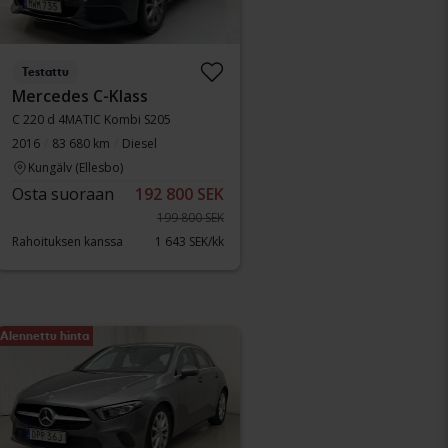
Testattu
Mercedes C-Klass
C 220 d 4MATIC Kombi S205
2016
83 680 km
Diesel
Kungälv (Ellesbo)
Osta suoraan
192 800 SEK
199 800 SEK
Rahoituksen kanssa
1 643 SEK/kk
Alennettu hinta