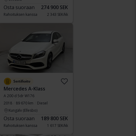
Osta suoraan
274 900 SEK
Rahoituksen kanssa
2 343 SEK/kk
Sertifioitu
Mercedes A-Klass
A 200 d 5dr W176
2018
89 670 km
Diesel
Kungälv (Ellesbo)
Osta suoraan
189 800 SEK
Rahoituksen kanssa
1 617 SEK/kk