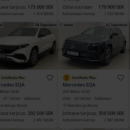
tava tarjous:
173 000 SEK
Osta suoraan
179 900 SEK
ituksen kanssa
1 474 SEK/kk
Rahoituksen kanssa
1 533 SEK/kk
ai
28 Tarjoukset
tiistai
42 Tarjoukset
Sertifioitu Plus
Sertifioitu Plus
rcedes EQA
Mercedes EQA
4Matic H243
300 4Matic H243
37 140 km
Sähköinen
2025
26 180 km
Sähköinen
kersberga (Runö)
Åkersberga (Runö)
tava tarjous:
292 500 SEK
Johtava tarjous:
350 500 SEK
ituksen kanssa
2 492 SEK/kk
Rahoituksen kanssa
2 987 SEK/kk