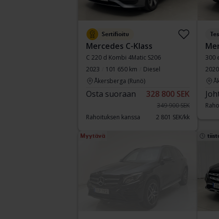
Sertifioitu
Tes
Mercedes C-Klass
Mer
C 220 d Kombi 4Matic S206
300 
2023
101 650 km
Diesel
2020
Åkersberga (Runö)
Å
Osta suoraan
328 800 SEK
Joh
349 900 SEK
Raho
Rahoituksen kanssa
2 801 SEK/kk
Myytävä
tiist