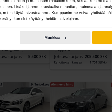
mme sisällön ja mainosten räätälöimiseen, sosiaalisen median
iseen. Lisäksi jaamme sosiaalisen median, mainosalan ja analy
, miten käytät sivustoamme. Kumppanimme voivat yhdistää näitä t
n kerätty, kun olet käyttänyt heidän palvelujaan.
tattu
Testattu
cedes B-Klass
Mercedes CLA
Muokkaa
0
CLA 250 Coupé C118
172 980 km
Bensiini
2021
125 480 km
Bensiini
kersberga (Runö)
Uppsala
tava tarjous:
5 500 SEK
Johtava tarjous:
205 500 SEK
Rahoituksen kanssa
1 751 SEK/kk
14
14 Tarjoukset
Alennettu hinta