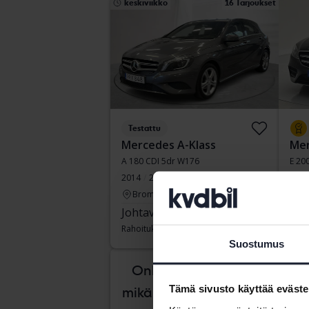
keskiviikko
16 Tarjoukset
Testattu
Mercedes A-Klass
Mer
A 180 CDI 5dr W176
E 20
2014
201 330 km
Diesel
2020
Bromölla
S
Johtava tarjous:
43 000 SEK
Ost
Rahoituksen kanssa
366 SEK/kk
Raho
Suostumus
tiist
Onko vaikea tietää,
Tämä sivusto käyttää eväste
mikä auto sopii sinulle?