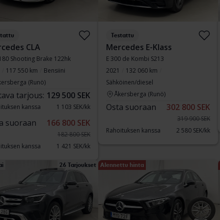
tattu
Testattu
cedes CLA
Mercedes E-Klass
180 Shooting Brake 122hk
E 300 de Kombi S213
117 550 km
Bensiini
2021
132 060 km
kersberga (Runö)
Sähköinen/diesel
tava tarjous:
129 500 SEK
Åkersberga (Runö)
Osta suoraan
302 800 SEK
ituksen kanssa
1 103 SEK/kk
319 900 SEK
a suoraan
166 800 SEK
Rahoituksen kanssa
2 580 SEK/kk
182 800 SEK
ituksen kanssa
1 421 SEK/kk
ai
26 Tarjoukset
Alennettu hinta