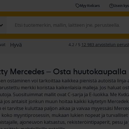
Myy Kvdcars
Usein ky
ty Mercedes – Osta huutokaupalla t
n ostaminen voi tarkoittaa kaikkea pienistä autoista linja-
arustettu merkki koristaa kaikenlaisia malleja. Jos haluat os
utoja. Suosituimmat mallit ovat C-sarja ja E-luokka. Me Kv
tä jos antaisit jonkun muun hoitaa kaikki käytetyn Mercedeks
n ei tarvitse kuluttaa paljon aikaa ja vaivaa myyessäsi Merc
oko myyntiprosessin, mukaan lukien nopeat ja turvalliset ma
stajalle, ajoneuvon katsastus, rekisteröintipaperit, pesu ja 