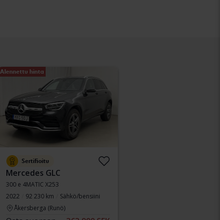
Alennettu hinta
Sertifioitu
Mercedes GLC
300 e 4MATIC X253
2022
92 230 km
Sähkö/bensiini
Åkersberga (Runö)