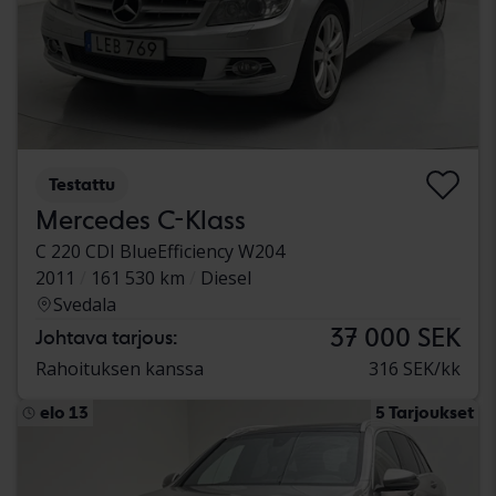
Testattu
Mercedes C-Klass
C 220 CDI BlueEfficiency W204
2011
161 530 km
Diesel
Svedala
37 000 SEK
Johtava tarjous:
Rahoituksen kanssa
316 SEK/kk
elo 13
5 Tarjoukset