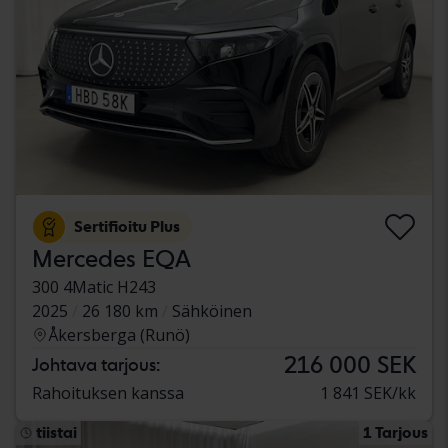
Sertifioitu Plus
Mercedes EQA
300 4Matic H243
2025
26 180 km
Sähköinen
Åkersberga (Runö)
216 000 SEK
Johtava tarjous:
Rahoituksen kanssa
1 841 SEK/kk
tiistai
1 Tarjous