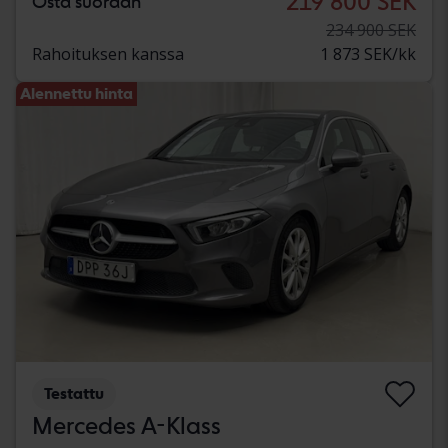
219 800 SEK
Osta suoraan
234 900 SEK
Rahoituksen kanssa
1 873 SEK/kk
Alennettu hinta
Testattu
Mercedes A-Klass