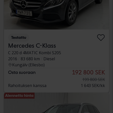
Testattu
Mercedes C-Klass
C 220 d 4MATIC Kombi S205
2016
83 680 km
Diesel
Kungälv (Ellesbo)
192 800 SEK
Osta suoraan
199 800 SEK
Rahoituksen kanssa
1 643 SEK/kk
Alennettu hinta