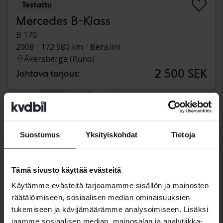
Testattu
Mercedes B-Klass
B 170
2008
172 980 km
Bensiini
Åkersberga (Runö)
2 500 SEK
Johtava tarjous:
tiistai
Uusi!
Suostumus
Yksityiskohdat
Tietoja
Tämä sivusto käyttää evästeitä
Käytämme evästeitä tarjoamamme sisällön ja mainosten
räätälöimiseen, sosiaalisen median ominaisuuksien
tukemiseen ja kävijämäärämme analysoimiseen. Lisäksi
jaamme sosiaalisen median, mainosalan ja analytiikka-