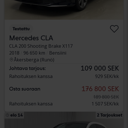
Testattu
Mercedes CLA
CLA 200 Shooting Brake X117
2018
96 650 km
Bensiini
Åkersberga (Runö)
109 000 SEK
Johtava tarjous:
Rahoituksen kanssa
929 SEK/kk
176 800 SEK
Osta suoraan
189 800 SEK
Rahoituksen kanssa
1 507 SEK/kk
elo 14
2 Tarjoukset