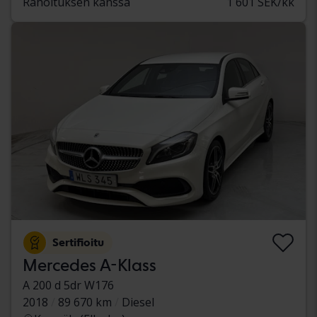
Rahoituksen kanssa
1 601 SEK/kk
Sertifioitu
Mercedes A-Klass
A 200 d 5dr W176
2018
89 670 km
Diesel