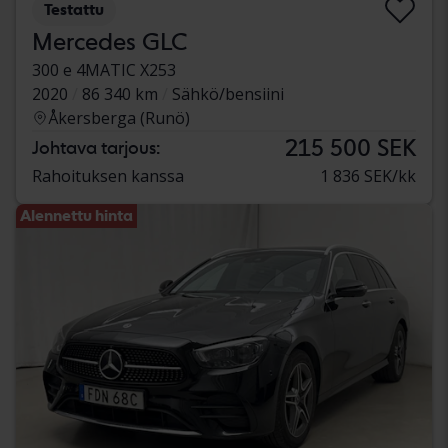
Testattu
Mercedes GLC
300 e 4MATIC X253
2020
86 340 km
Sähkö/bensiini
Åkersberga (Runö)
215 500 SEK
Johtava tarjous:
Rahoituksen kanssa
1 836 SEK/kk
Alennettu hinta