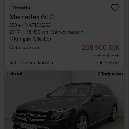
Testattu
Mercedes GLC
350 e 4MATIC X253
2017
118 450 km
Sähkö/bensiini
Kungälv (Ellesbo)
258 900 SEK
Osta suoraan
269 800 SEK
Rahoituksen kanssa
2 206 SEK/kk
tiistai
2 Tarjoukset