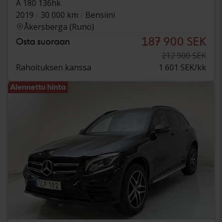
A 180 136hk
2019
30 000 km
Bensiini
Åkersberga (Runö)
187 900 SEK
Osta suoraan
212 900 SEK
Rahoituksen kanssa
1 601 SEK/kk
Alennettu hinta