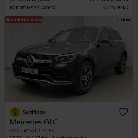
Rahoituksen kanssa
1 462 SEK/kk
Alennettu hinta
Uusi!
Sertifioitu
Mercedes GLC
300 e 4MATIC X253
2022
92 230 km
Sähkö/bensiini