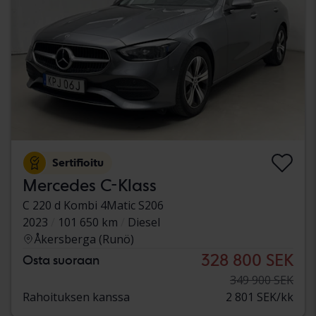
Sertifioitu
Mercedes C-Klass
C 220 d Kombi 4Matic S206
2023
101 650 km
Diesel
Åkersberga (Runö)
328 800 SEK
Osta suoraan
349 900 SEK
Rahoituksen kanssa
2 801 SEK/kk