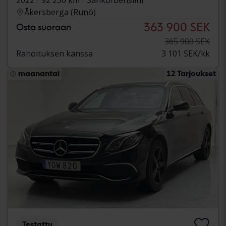
Åkersberga (Runö)
363 900 SEK
Osta suoraan
365 900 SEK
Rahoituksen kanssa
3 101 SEK/kk
maanantai
12 Tarjoukset
Testattu