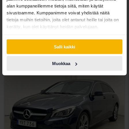
alan kumppaneillemme tietoja siitä, miten käytät
Testattu
sivustoamme. Kumppanimme voivat yhdistää näitä
tietoja muihin tietoihin, joita olet antanut heille tai joita on
Mercedes CLA
kerätty, kun olet käyttänyt heidän palvelujaan.
CLA 250 Coupé C118
2021
125 480 km
Bensiini
Uppsala
Salli kaikki
165 000 SEK
Lähtöhinta
Rahoituksen kanssa
1 406 SEK/kk
Muokkaa
elo 13
3 Tarjoukset