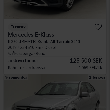
Testattu
Mercedes E-Klass
E 220 d 4MATIC Kombi All-Terrain S213
2018
234 510 km
Diesel
Åkersberga (Runö)
125 500 SEK
Johtava tarjous:
Rahoituksen kanssa
1 069 SEK/kk
sunnuntai
1 Tarjous