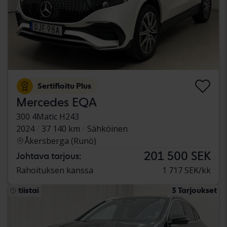
Sertifioitu Plus
Mercedes EQA
300 4Matic H243
2024
37 140 km
Sähköinen
Åkersberga (Runö)
201 500 SEK
Johtava tarjous:
Rahoituksen kanssa
1 717 SEK/kk
tiistai
3 Tarjoukset