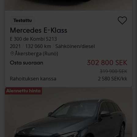
Testattu
Mercedes E-Klass
E 300 de Kombi S213
2021
132 060 km
Sähköinen/diesel
Åkersberga (Runö)
302 800 SEK
Osta suoraan
319 900 SEK
Rahoituksen kanssa
2 580 SEK/kk
Alennettu hinta