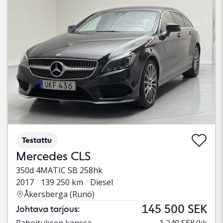
Testattu
Mercedes CLS
350d 4MATIC SB 258hk
2017
139 250 km
Diesel
Åkersberga (Runö)
145 500 SEK
Johtava tarjous:
Rahoituksen kanssa
1 240 SEK/kk