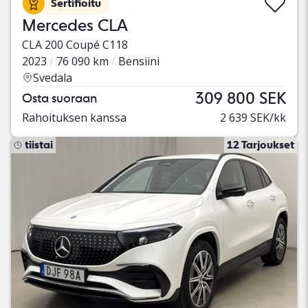
Sertifioitu
Mercedes CLA
CLA 200 Coupé C118
2023
76 090 km
Bensiini
Svedala
309 800 SEK
Osta suoraan
Rahoituksen kanssa
2 639 SEK/kk
tiistai
12 Tarjoukset