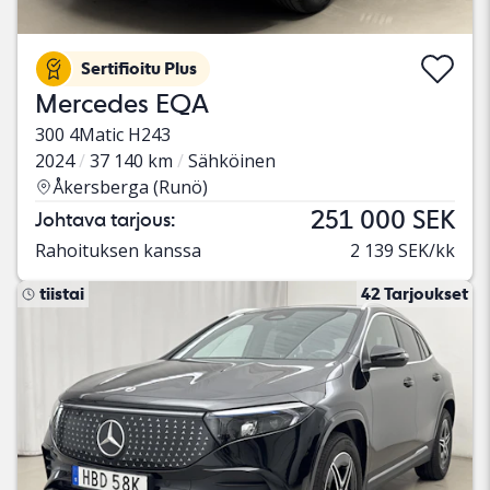
Sertifioitu Plus
Mercedes EQA
300 4Matic H243
2024
37 140 km
Sähköinen
Åkersberga (Runö)
251 000 SEK
Johtava tarjous:
Rahoituksen kanssa
2 139 SEK/kk
tiistai
42 Tarjoukset