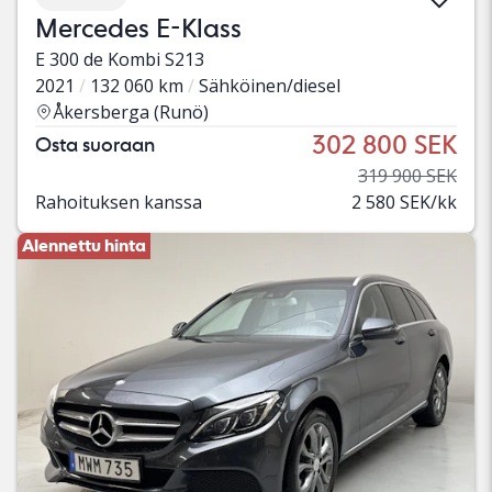
Mercedes E-Klass
E 300 de Kombi S213
2021
132 060 km
Sähköinen/diesel
Åkersberga (Runö)
302 800 SEK
Osta suoraan
319 900 SEK
Rahoituksen kanssa
2 580 SEK/kk
Alennettu hinta