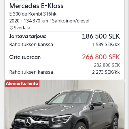
Mercedes E-Klass
E 300 de Kombi 316hk
2020
134 370 km
Sähköinen/diesel
Svedala
186 500 SEK
Johtava tarjous:
Rahoituksen kanssa
1 589 SEK/kk
266 800 SEK
Osta suoraan
282 800 SEK
Rahoituksen kanssa
2 273 SEK/kk
Alennettu hinta