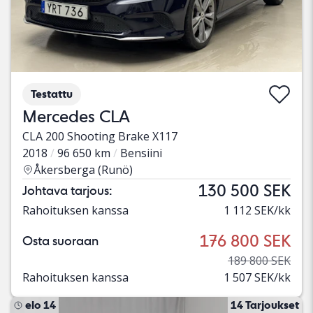
Testattu
Mercedes CLA
CLA 200 Shooting Brake X117
2018
96 650 km
Bensiini
Åkersberga (Runö)
130 500 SEK
Johtava tarjous:
Rahoituksen kanssa
1 112 SEK/kk
176 800 SEK
Osta suoraan
189 800 SEK
Rahoituksen kanssa
1 507 SEK/kk
elo 14
14 Tarjoukset