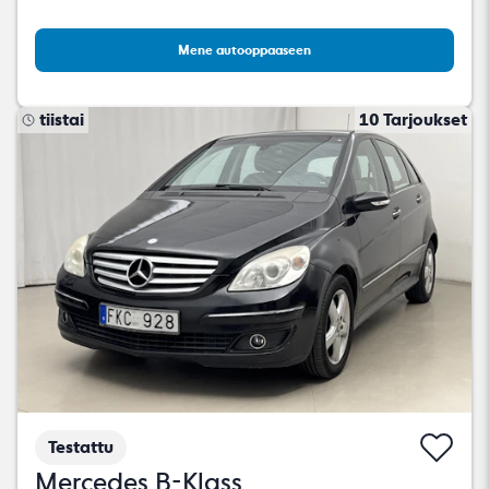
Mene autooppaaseen
tiistai
10 Tarjoukset
Testattu
Mercedes B-Klass