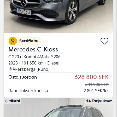
Sertifioitu
Mercedes C-Klass
C 220 d Kombi 4Matic S206
2023
101 650 km
Diesel
Åkersberga (Runö)
328 800 SEK
Osta suoraan
349 900 SEK
Rahoituksen kanssa
2 801 SEK/kk
tiistai
14 Tarjoukset