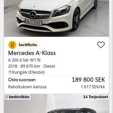
Sertifioitu
Mercedes A-Klass
A 200 d 5dr W176
2018
89 670 km
Diesel
Kungälv (Ellesbo)
189 800 SEK
Osta suoraan
Rahoituksen kanssa
1 617 SEK/kk
keskiviikko
14 Tarjoukset