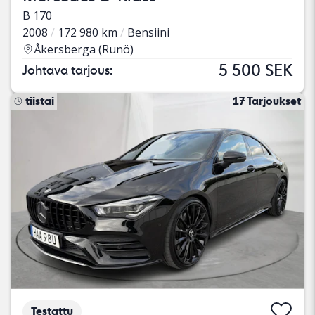
B 170
2008
172 980 km
Bensiini
Åkersberga (Runö)
5 500 SEK
Johtava tarjous:
tiistai
17 Tarjoukset
Testattu