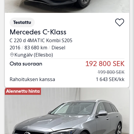
Testattu
Mercedes C-Klass
C 220 d 4MATIC Kombi S205
2016
83 680 km
Diesel
Kungälv (Ellesbo)
192 800 SEK
Osta suoraan
199 800 SEK
Rahoituksen kanssa
1 643 SEK/kk
Alennettu hinta