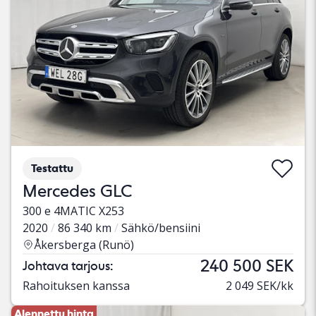
Testattu
Mercedes GLC
300 e 4MATIC X253
2020
86 340 km
Sähkö/bensiini
Åkersberga (Runö)
240 500 SEK
Johtava tarjous:
Rahoituksen kanssa
2 049 SEK/kk
Alennettu hinta