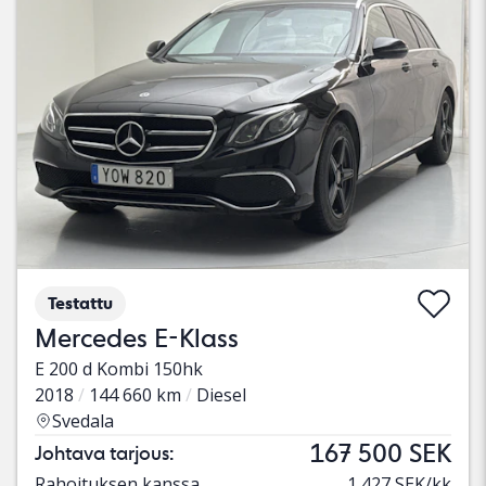
Testattu
Mercedes E-Klass
E 200 d Kombi 150hk
2018
144 660 km
Diesel
Svedala
167 500 SEK
Johtava tarjous:
Rahoituksen kanssa
1 427 SEK/kk