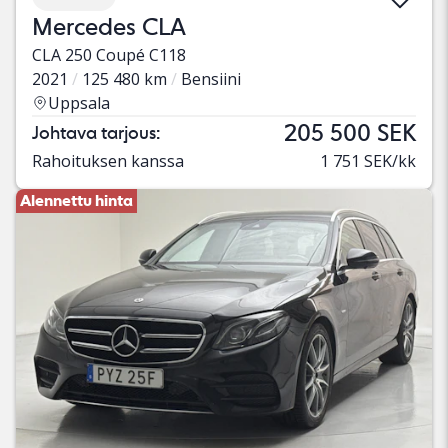
Mercedes CLA
CLA 250 Coupé C118
2021
125 480 km
Bensiini
Uppsala
205 500 SEK
Johtava tarjous:
Rahoituksen kanssa
1 751 SEK/kk
Alennettu hinta