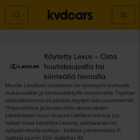
Auto
Käytetty Lexus – Osta
huutokaupalla tai
kiinteällä hinnalla
Monille Lexuksen ostaminen on synonyymi korkealle
mukavuudelle ja hienosäädetyille moottoreille. Toyotan
luksusdivisioona oli pitkään myydyin luksusautomerkki
Yhdysvalloissa ja lanseerattiin alusta alkaen
kilpailemaan muun muassa Cadillacin kanssa. Jos
haluat ostaa käytettyä Lexusta, valittavanasi on
nykyään monia malleja – kaikkea pienemmästä IS-
mallista suuriin SUV-malleihin: RX.