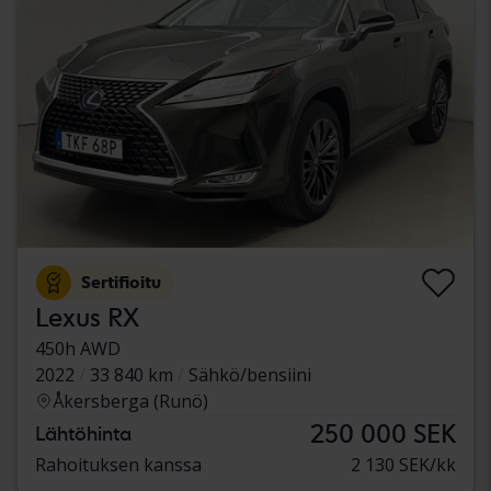
Sertifioitu
Lexus RX
450h AWD
2022
33 840 km
Sähkö/bensiini
Åkersberga (Runö)
250 000 SEK
Lähtöhinta
Rahoituksen kanssa
2 130 SEK/kk