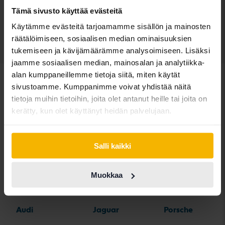
30 000 SEK
Johtava tarjous:
Tämä sivusto käyttää evästeitä
Rahoituksen kanssa
256 SEK/kk
Käytämme evästeitä tarjoamamme sisällön ja mainosten
räätälöimiseen, sosiaalisen median ominaisuuksien
Näytä 3 of 3 osumia
tukemiseen ja kävijämäärämme analysoimiseen. Lisäksi
jaamme sosiaalisen median, mainosalan ja analytiikka-
alan kumppaneillemme tietoja siitä, miten käytät
sivustoamme. Kumppanimme voivat yhdistää näitä
tietoja muihin tietoihin, joita olet antanut heille tai joita on
kerätty, kun olet käyttänyt heidän palvelujaan.
Automerkit
Salli kaikki
Alfa Romeo
Hyundai
Peugeot
Muokkaa
Aston Martin
Iveco
Polestar
Audi
Jaguar
Porsche