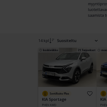
myyntipros
luotettava
saamista tu
14 kpl
Suositeltu
keskiviikko
21 Tarjoukset
maa
Sertifioitu Plus
KIA Sportage
KIA
PHEV AWD
PHE