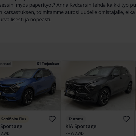
essin, myös paperityöt? Anna Kvdcarsin tehdä kaikki työ p
n katsastuksen, toimitamme autosi uudelle omistajalle, eik
rvallisesti ja nopeasti.
nantai
31 Tarjoukset
Sertifioitu Plus
Testattu
 Sportage
KIA Sportage
V AWD
PHEV AWD