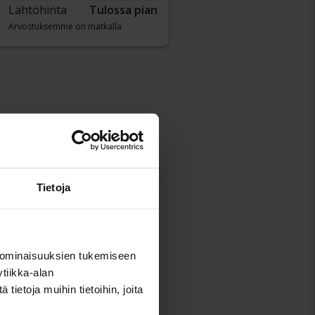
Lähtöhinta
Tulossa pian
Arvostuksemme on matkalla
Tietoja
 ominaisuuksien tukemiseen
tiikka-alan
ietoja muihin tietoihin, joita