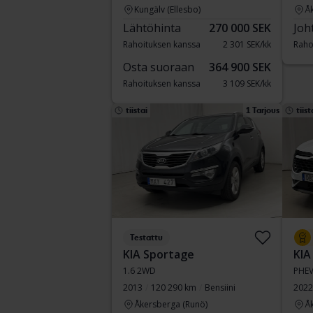
Kungälv (Ellesbo)
Å
Lähtöhinta
270 000 SEK
Joh
Rahoituksen kanssa
2 301 SEK/kk
Raho
Osta suoraan
364 900 SEK
Rahoituksen kanssa
3 109 SEK/kk
tiistai
1 Tarjous
tiist
Testattu
KIA Sportage
KIA
1.6 2WD
PHE
2013
120 290 km
Bensiini
2022
Åkersberga (Runö)
Å