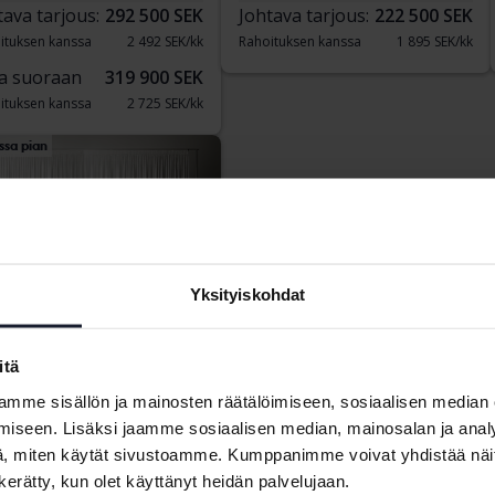
tava tarjous:
292 500 SEK
Johtava tarjous:
222 500 SEK
ituksen kanssa
2 492 SEK/kk
Rahoituksen kanssa
1 895 SEK/kk
a suoraan
319 900 SEK
ituksen kanssa
2 725 SEK/kk
ssa pian
Yksityiskohdat
itä
 Sportage
V AWD
mme sisällön ja mainosten räätälöimiseen, sosiaalisen median
Sähkö/bensiini
iseen. Lisäksi jaamme sosiaalisen median, mainosalan ja analy
nköping (Jägarvallen)
, miten käytät sivustoamme. Kumppanimme voivat yhdistää näitä t
töhinta
Tulossa pian
n kerätty, kun olet käyttänyt heidän palvelujaan.