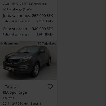
2025
54 010 km
Sähkö/bensiini
Åkersberga (Runö)
Johtava tarjous:
262 000 SEK
Rahoituksen kanssa
2 232 SEK/kk
Osta suoraan
349 900 SEK
Rahoituksen kanssa
2 981 SEK/kk
Huomenna
30 Tarjoukset
Testattu
KIA Sportage
1.6 2WD
2011
247 580 km
Bensiini