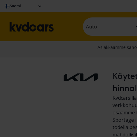
Suomi
Auto
Käytet
hinnal
Kvdcarsill
verkkohuut
osaamme te
Sportage i
todella pes
mahdollisi