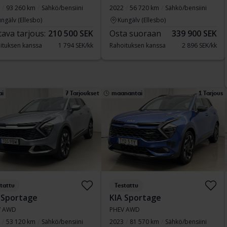
93 260 km
Sähkö/bensiini
2022
56 720 km
Sähkö/bensiini
ngälv (Ellesbo)
Kungälv (Ellesbo)
tava tarjous:
210 500 SEK
Osta suoraan
339 900 SEK
ituksen kanssa
1 794 SEK/kk
Rahoituksen kanssa
2 896 SEK/kk
ai
7 Tarjoukset
maanantai
1 Tarjous
tattu
Testattu
 Sportage
KIA Sportage
V AWD
PHEV AWD
53 120 km
Sähkö/bensiini
2023
81 570 km
Sähkö/bensiini