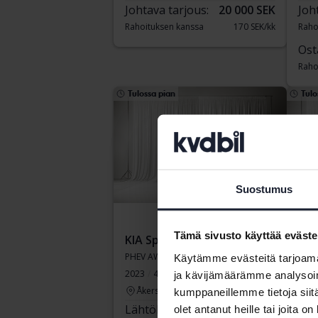
Johtava tarjous:
20 000 SEK
Joh
Rahoituksen kanssa
170 SEK/kk
Raho
Ost
Raho
Tulossa pian
Tulo
Suostumus
Tämä sivusto käyttää eväste
KIA Sportage
KIA
PHEV AWD
PHE
Käytämme evästeitä tarjoama
2023
48 030 km
Sähkö/bensiini
2025
ja kävijämäärämme analysoim
Åkersberga (Runö)
Li
kumppaneillemme tietoja siitä
Lähtöhinta
Tulossa pian
Läh
olet antanut heille tai joita o