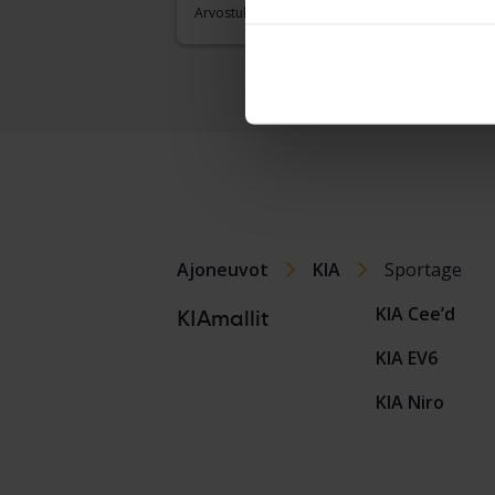
Arvostuksemme on matkalla
Arvo
Ajoneuvot
KIA
Sportage
KIA Cee’d
KIAmallit
KIA EV6
KIA Niro