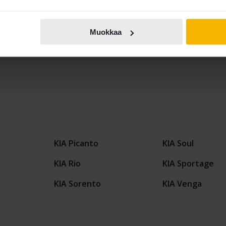
stuksemme on matkalla
Muokkaa
Näytä 14 of 14 osumia
KIA Picanto
KIA Soul
KIA Rio
KIA Sportage
KIA Sorento
KIA Venga