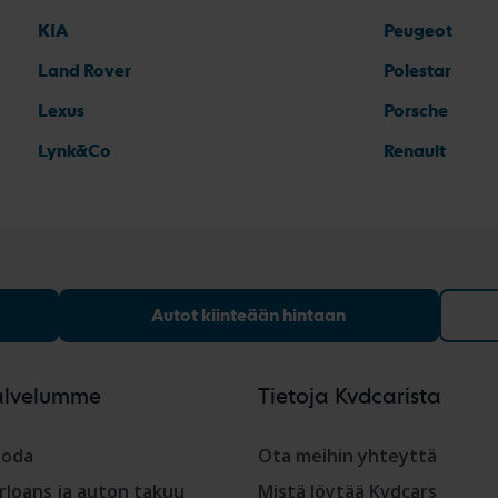
KIA
Peugeot
Land Rover
Polestar
Lexus
Porsche
Lynk&Co
Renault
Autot kiinteään hintaan
alvelumme
Tietoja Kvdcarista
oda
Ota meihin yhteyttä
rloans ja auton takuu
Mistä löytää Kvdcars