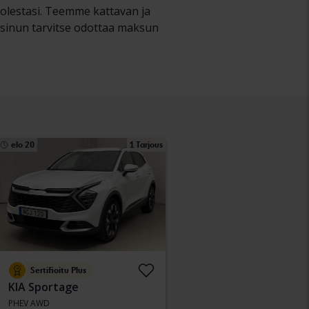
uolestasi. Teemme kattavan ja
ä sinun tarvitse odottaa maksun
elo 20
1 Tarjous
Sertifioitu Plus
KIA Sportage
PHEV AWD