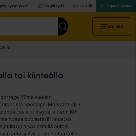
sytyt kysymykset
Ota yhteyttä
Luo tili
Kirjaudu sisään
Valikko
la tai kiinteällä
Sportage. Viime vuoden
livat KIA Sportage. Me Kvdcarsilla
ppoa. Jos aiot myydä laitteen KIA
imme hoitaa puolestasi! Haluatko
sinulla on aikaa esitellä autosi
mmin antaisi Kvdcarsin hoitaa koko