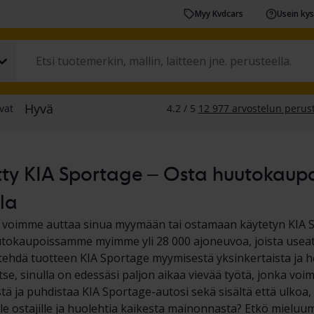
Myy Kvdcars
Usein ky
ty KIA Sportage – Osta huutokaupal
la
a voimme auttaa sinua myymään tai ostamaan käytetyn KIA 
okaupoissamme myimme yli 28 000 ajoneuvoa, joista useat o
hdä tuotteen KIA Sportage myymisestä yksinkertaista ja hel
tse, sinulla on edessäsi paljon aikaa vievää työtä, jonka vo
tä ja puhdistaa KIA Sportage-autosi sekä sisältä että ulkoa, 
lle ostajille ja huolehtia kaikesta mainonnasta? Etkö mieluu