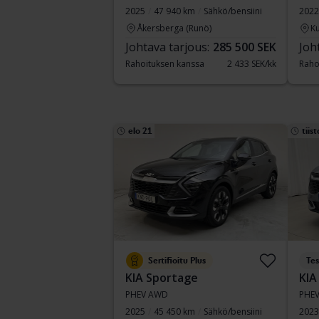
2025
47 940 km
Sähkö/bensiini
2022
Åkersberga (Runö)
Ku
Johtava tarjous:
285 500 SEK
Joh
Rahoituksen kanssa
2 433 SEK/kk
Raho
elo 21
tiist
Sertifioitu Plus
Tes
KIA Sportage
KIA
PHEV AWD
PHE
2025
45 450 km
Sähkö/bensiini
2023