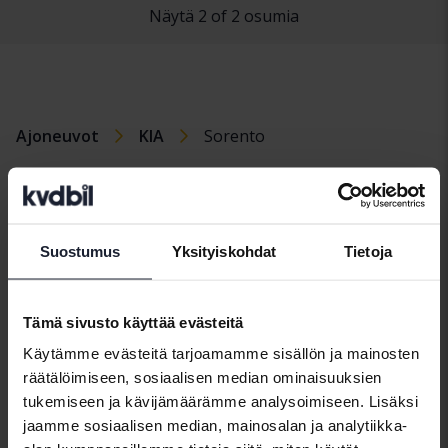
Näytä 2 of 2 osumia
Ajoneuvot
KIA
Sorento
KIAmallit
KIA Cee’d
KIA Picanto
KIA Soul
Suostumus
Yksityiskohdat
Tietoja
KIA EV6
KIA Rio
KIA Sportage
KIA Niro
KIA Sorento
KIA Venga
Tämä sivusto käyttää evästeitä
Käytämme evästeitä tarjoamamme sisällön ja mainosten
räätälöimiseen, sosiaalisen median ominaisuuksien
tukemiseen ja kävijämäärämme analysoimiseen. Lisäksi
jaamme sosiaalisen median, mainosalan ja analytiikka-
Automerkit