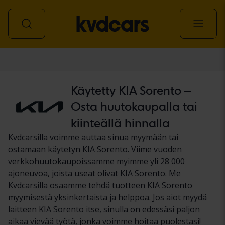
Auto
Käytetty KIA Sorento –
Osta huutokaupalla tai
kiinteällä hinnalla
Kvdcarsilla voimme auttaa sinua myymään tai
ostamaan käytetyn KIA Sorento. Viime vuoden
verkkohuutokaupoissamme myimme yli 28 000
ajoneuvoa, joista useat olivat KIA Sorento. Me
Kvdcarsilla osaamme tehdä tuotteen KIA Sorento
myymisestä yksinkertaista ja helppoa. Jos aiot myydä
laitteen KIA Sorento itse, sinulla on edessäsi paljon
aikaa vievää työtä, jonka voimme hoitaa puolestasi!