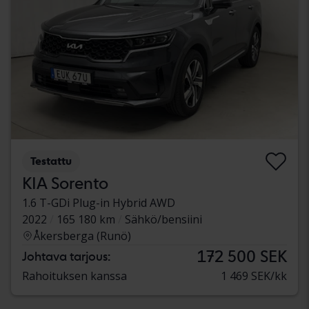
Testattu
KIA Sorento
1.6 T-GDi Plug-in Hybrid AWD
2022
165 180 km
Sähkö/bensiini
Åkersberga (Runö)
172 500 SEK
Johtava tarjous:
Rahoituksen kanssa
1 469 SEK/kk