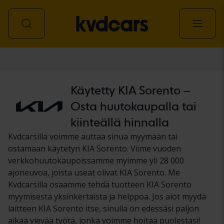
Auto
Käytetty KIA Sorento –
Osta huutokaupalla tai
kiinteällä hinnalla
Kvdcarsilla voimme auttaa sinua myymään tai
ostamaan käytetyn KIA Sorento. Viime vuoden
verkkohuutokaupoissamme myimme yli 28 000
ajoneuvoa, joista useat olivat KIA Sorento. Me
Kvdcarsilla osaamme tehdä tuotteen KIA Sorento
myymisestä yksinkertaista ja helppoa. Jos aiot myydä
laitteen KIA Sorento itse, sinulla on edessäsi paljon
aikaa vievää työtä, jonka voimme hoitaa puolestasi!