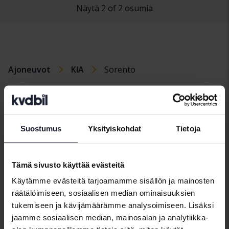
Näytä 2 of 2 osumia
Ajoneuvot
KIA
Sorento
KIAmallit
KIA Cee’d
KIA Picanto
KIA Soul
Suostumus
Yksityiskohdat
Tietoja
KIA EV6
KIA Rio
KIA Sportage
KIA Niro
KIA Sorento
KIA Venga
Tämä sivusto käyttää evästeitä
Käytämme evästeitä tarjoamamme sisällön ja mainosten
räätälöimiseen, sosiaalisen median ominaisuuksien
tukemiseen ja kävijämäärämme analysoimiseen. Lisäksi
jaamme sosiaalisen median, mainosalan ja analytiikka-
Automerkit