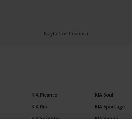
Näytä 1 of 1 osumia
KIA Picanto
KIA Soul
KIA Rio
KIA Sportage
KIA Sorento
KIA Venga