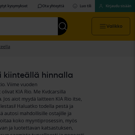
sytyt kysymykset
Ota yhteyttä
Luo tili
Kirjaudu sisään
Valikko
 kiinteällä hinnalla
io. Viime vuoden
livat KIA Rio. Me Kvdcarsilla
Jos aiot myydä laitteen KIA Rio itse,
estasi! Haluatko todella pestä ja
 autosi mahdollisille ostajille ja
hoitaa koko myyntiprosessin, myös
van ja luotettavan katsastuksen,