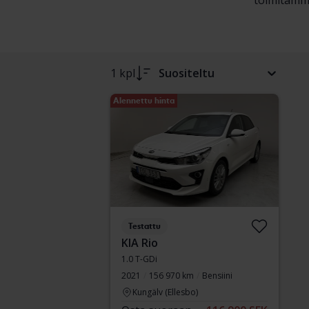
toimitamme
1 kpl
Suositeltu
Alennettu hinta
Testattu
KIA Rio
1.0 T-GDi
2021
156 970 km
Bensiini
Kungälv (Ellesbo)