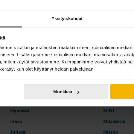
Yksityiskohdat
itä
Automerkit
mme sisällön ja mainosten räätälöimiseen, sosiaalisen median
iseen. Lisäksi jaamme sosiaalisen median, mainosalan ja analy
, miten käytät sivustoamme. Kumppanimme voivat yhdistää näitä t
Ferrari
Maserati
n kerätty, kun olet käyttänyt heidän palvelujaan.
Fiat
Mazda
Ford
Mercedes
Muokkaa
Honda
MG
Hyundai
MINI
Iveco
Mitsubishi
Jaguar
Nissan