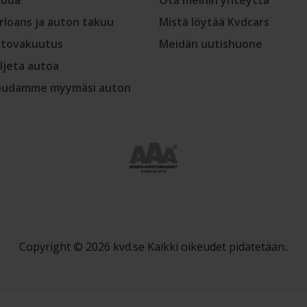
oda
Ota meihin yhteyttä
rloans ja auton takuu
Mistä löytää Kvdcars
tovakuutus
Meidän uutishuone
ljeta autoa
udamme myymäsi auton
Copyright © 2026 kvd.se Kaikki oikeudet pidätetään..