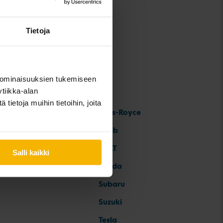
Tietoja
 ominaisuuksien tukemiseen
tiikka-alan
ietoja muihin tietoihin, joita
Rolls-Royce
Saab
SEAT
Salli kaikki
Skoda
Subaru
Suzuki
Tesla