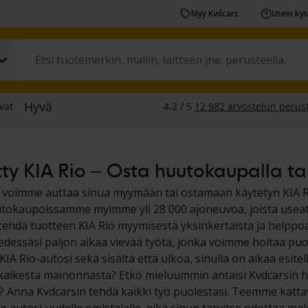
Myy Kvdcars
Usein ky
ty KIA Rio – Osta huutokaupalla tai
a voimme auttaa sinua myymään tai ostamaan käytetyn KIA R
okaupoissamme myimme yli 28 000 ajoneuvoa, joista useat o
hdä tuotteen KIA Rio myymisestä yksinkertaista ja helppoa. 
 edessäsi paljon aikaa vievää työtä, jonka voimme hoitaa puol
IA Rio-autosi sekä sisältä että ulkoa, sinulla on aikaa esitellä
kaikesta mainonnasta? Etkö mieluummin antaisi Kvdcarsin 
? Anna Kvdcarsin tehdä kaikki työ puolestasi. Teemme katta