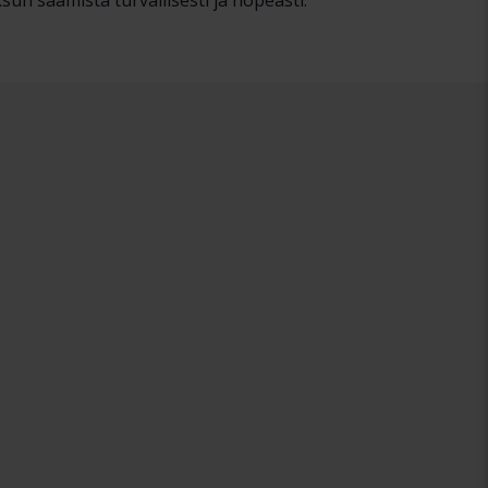
un saamista turvallisesti ja nopeasti.