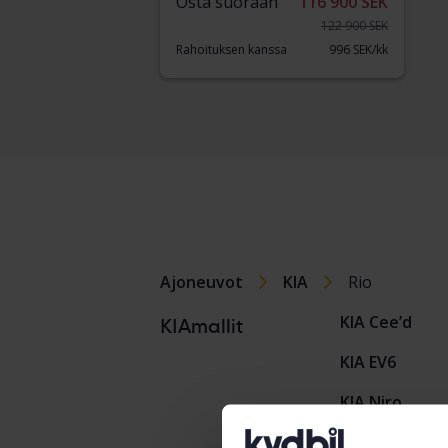
Osta suoraan
116 900 SEK
122 900 SEK
Rahoituksen kanssa
996 SEK/kk
Ajoneuvot
KIA
Rio
KIA Cee’d
KIAmallit
KIA EV6
KIA Niro