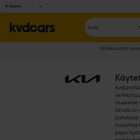
Suomi
Auto
Käytet
Kvdcarsill
verkkohuut
osaamme te
sinulla on
puhdistaa K
huolehtia 
paperityöt