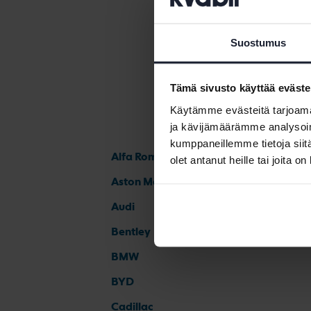
Suostumus
Tämä sivusto käyttää eväste
Käytämme evästeitä tarjoama
ja kävijämäärämme analysoim
kumppaneillemme tietoja siitä
Alfa Romeo
olet antanut heille tai joita o
Aston Martin
Audi
Bentley
BMW
BYD
Cadillac