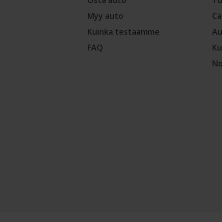
Osta auto
Tu
Myy auto
Ca
Kuinka testaamme
Au
FAQ
Ku
No