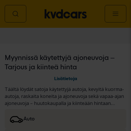
Kaikki ajoneuvot
Myynnissä käytettyjä ajoneuvoja –
Tarjous ja kiinteä hinta
Lisätietoja
Täältä löydät satoja käytettyjä autoja, kevyitä kuorma-
autoja, raskaita koneita ja ajoneuvoja sekä vapaa-ajan
ajoneuvoja – huutokaupalla ja kiinteään hintaan.
Ajoneuvolle on joko suoritettu perusteellinen KVD-
testi tai se on dokumentoitu standardoidun
Auto
protokollan perusteella. Esittelemme tulokset