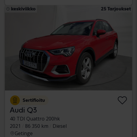
keskiviikko
25 Tarjoukset
Sertifioitu
Audi Q3
40 TDI Quattro 200hk
2021
86 350 km
Diesel
Getinge