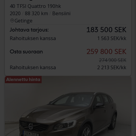
40 TFSI Quattro 190hk
2020
88 320 km
Bensiini
Getinge
183 500 SEK
Johtava tarjous:
Rahoituksen kanssa
1 563 SEK/kk
259 800 SEK
Osta suoraan
274 900 SEK
Rahoituksen kanssa
2 213 SEK/kk
Alennettu hinta