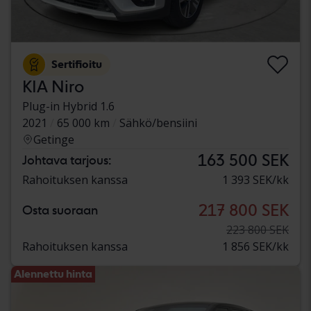
Sertifioitu
KIA Niro
Plug-in Hybrid 1.6
2021
65 000 km
Sähkö/bensiini
Getinge
163 500 SEK
Johtava tarjous:
Rahoituksen kanssa
1 393 SEK/kk
217 800 SEK
Osta suoraan
223 800 SEK
Rahoituksen kanssa
1 856 SEK/kk
Alennettu hinta