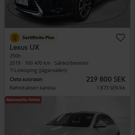
Sertifioitu Plus
Lexus UX
250h
2019
100 470 km
Sähkö/bensiini
Linköping (Jägarvallen)
219 800 SEK
Osta suoraan
Rahoituksen kanssa
1 873 SEK/kk
Alennettu hinta