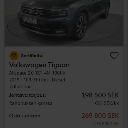
Sertifioitu
Volkswagen Tiguan
Allspace 2.0 TDI 4M 190hk
2019
109 910 km
Diesel
Karlstad
198 500 SEK
Johtava tarjous:
Rahoituksen kanssa
1 691 SEK/kk
269 800 SEK
Osta suoraan
276 800 SEK