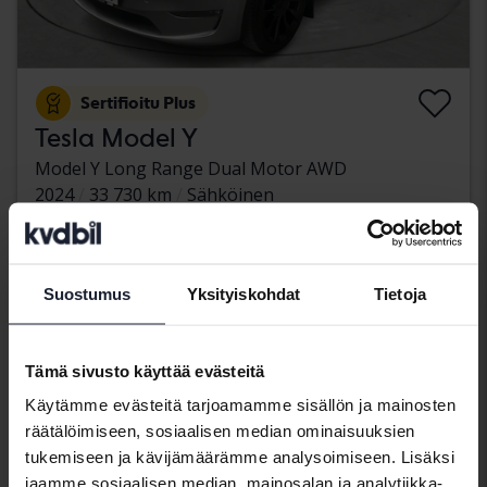
Sertifioitu Plus
Tesla Model Y
Model Y Long Range Dual Motor AWD
2024
33 730 km
Sähköinen
Nyköping
410 500 SEK
Johtava tarjous:
Rahoituksen kanssa
3 498 SEK/kk
Suostumus
Yksityiskohdat
Tietoja
444 900 SEK
Osta suoraan
Rahoituksen kanssa
3 790 SEK/kk
Tämä sivusto käyttää evästeitä
Alennettu hinta
Käytämme evästeitä tarjoamamme sisällön ja mainosten
räätälöimiseen, sosiaalisen median ominaisuuksien
tukemiseen ja kävijämäärämme analysoimiseen. Lisäksi
jaamme sosiaalisen median, mainosalan ja analytiikka-