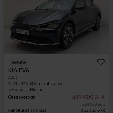
Testattu
KIA EV6
AWD
2023
34 900 km
Sähköinen
Kungälv (Ellesbo)
389 900 SEK
Osta suoraan
394 900 SEK
Rahoituksen kanssa
3 322 SEK/kk