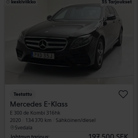
keskiviikko
35 Tarjoukset
Testattu
Mercedes E-Klass
E 300 de Kombi 316hk
2020
134 370 km
Sähköinen/diesel
Svedala
197 500 SEK
Johtava tarjous: