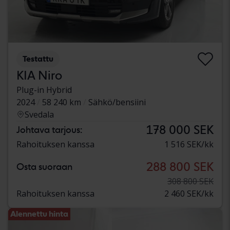
Testattu
KIA Niro
Plug-in Hybrid
2024
58 240 km
Sähkö/bensiini
Svedala
178 000 SEK
Johtava tarjous:
Rahoituksen kanssa
1 516 SEK/kk
288 800 SEK
Osta suoraan
308 800 SEK
Rahoituksen kanssa
2 460 SEK/kk
Alennettu hinta