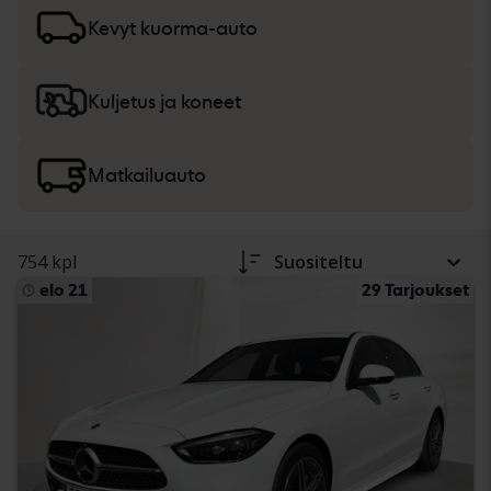
ajoneuvokuvauksessa. Lue lisää
autojen ja kevyiden
kuorma-autojen
sekä
raskaiden koneiden, kuorma-
Kevyt kuorma-auto
autojen ja vapaa-ajan ajoneuvojen
ostamisesta.
Kuljetus ja koneet
Matkailuauto
754 kpl
Suositeltu
elo 21
29 Tarjoukset