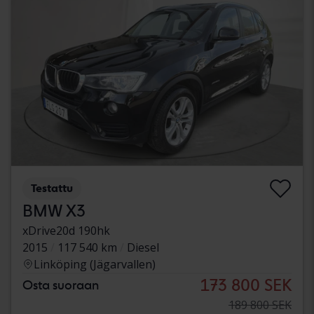
Testattu
BMW X3
xDrive20d 190hk
2015
117 540 km
Diesel
Linköping (Jägarvallen)
173 800 SEK
Osta suoraan
189 800 SEK