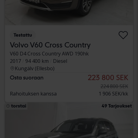
Testattu
Volvo V60 Cross Country
V60 D4 Cross Country AWD 190hk
2017
94 400 km
Diesel
Kungälv (Ellesbo)
223 800 SEK
Osta suoraan
224 800 SEK
Rahoituksen kanssa
1 906 SEK/kk
torstai
49 Tarjoukset