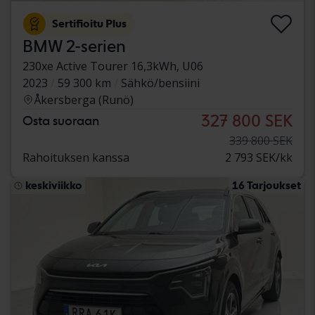
Sertifioitu Plus
BMW 2-serien
230xe Active Tourer 16,3kWh, U06
2023
59 300 km
Sähkö/bensiini
Åkersberga (Runö)
327 800 SEK
Osta suoraan
339 800 SEK
Rahoituksen kanssa
2 793 SEK/kk
keskiviikko
16 Tarjoukset