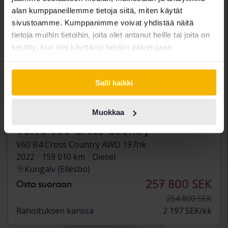
alan kumppaneillemme tietoja siitä, miten käytät
sivustoamme. Kumppanimme voivat yhdistää näitä
tietoja muihin tietoihin, joita olet antanut heille tai joita on
kerätty, kun olet käyttänyt heidän palvelujaan.
Salli kaikki
Muokkaa
Testattu
Volvo V60 Cross Country
V60 B4 Cross Country AWD 197hk
2022
159 010 km
Diesel
Kungälv (Ellesbo)
257 800 SEK
Osta suoraan
264 800 SEK
Rahoituksen kanssa
2 197 SEK/kk