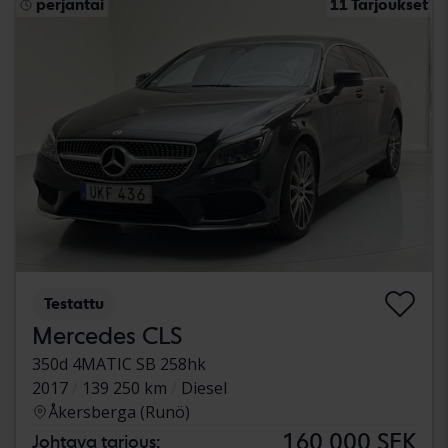
perjantai
11 Tarjoukset
Testattu
Mercedes CLS
350d 4MATIC SB 258hk
2017
139 250 km
Diesel
Åkersberga (Runö)
160 000 SEK
Johtava tarjous: