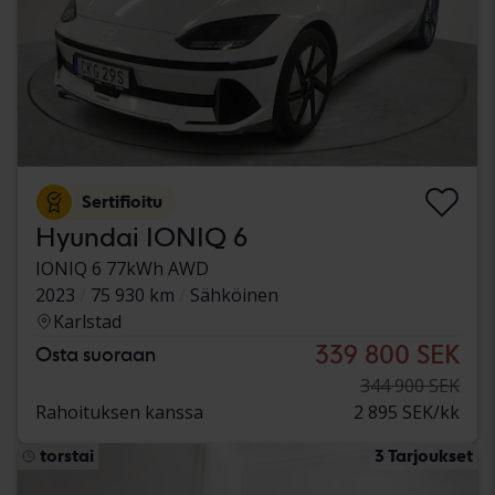
Sertifioitu
Hyundai IONIQ 6
IONIQ 6 77kWh AWD
2023
75 930 km
Sähköinen
Karlstad
339 800 SEK
Osta suoraan
344 900 SEK
Rahoituksen kanssa
2 895 SEK/kk
torstai
3 Tarjoukset