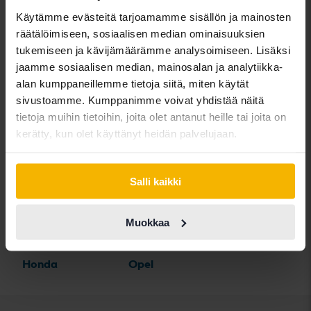
BYD
Land Rover
Saab
Käytämme evästeitä tarjoamamme sisällön ja mainosten
räätälöimiseen, sosiaalisen median ominaisuuksien
Cadillac
Lexus
SEAT
tukemiseen ja kävijämäärämme analysoimiseen. Lisäksi
Chevrolet
Lynk&Co
Skoda
jaamme sosiaalisen median, mainosalan ja analytiikka-
alan kumppaneillemme tietoja siitä, miten käytät
Chrysler
Maserati
Subaru
sivustoamme. Kumppanimme voivat yhdistää näitä
Citroen
Mazda
Suzuki
tietoja muihin tietoihin, joita olet antanut heille tai joita on
kerätty, kun olet käyttänyt heidän palvelujaan.
Dacia
Mercedes
Tesla
Dodge
MG
Toyota
Salli kaikki
Ferrari
MINI
Volkswagen
Fiat
Mitsubishi
Volvo
Muokkaa
Ford
Nissan
Honda
Opel