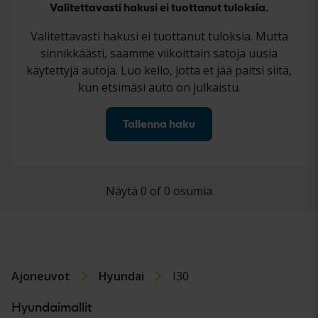
Valitettavasti hakusi ei tuottanut tuloksia.
Valitettavasti hakusi ei tuottanut tuloksia. Mutta
sinnikkäästi, saamme viikoittain satoja uusia
käytettyjä autoja. Luo kello, jotta et jää paitsi siitä,
kun etsimäsi auto on julkaistu.
Tallenna haku
Näytä 0 of 0 osumia
Ajoneuvot
Hyundai
I30
Hyundaimallit