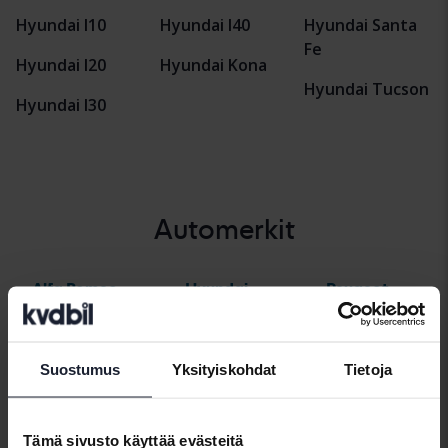
Hyundai I10
Hyundai I40
Hyundai Santa
Fe
Hyundai I20
Hyundai Kona
Hyundai Tucson
Hyundai I30
Automerkit
Alfa Romeo
Hyundai
Peugeot
Aston Martin
Iveco
Polestar
Audi
Jaguar
Porsche
Suostumus
Yksityiskohdat
Tietoja
Bentley
Jeep
Renault
BMW
KIA
Rolls-Royce
Tämä sivusto käyttää evästeitä