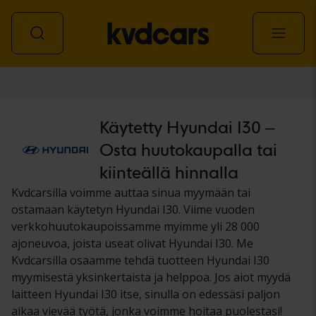
Auto
Käytetty Hyundai I30 –
Osta huutokaupalla tai
kiinteällä hinnalla
Kvdcarsilla voimme auttaa sinua myymään tai
ostamaan käytetyn Hyundai I30. Viime vuoden
verkkohuutokaupoissamme myimme yli 28 000
ajoneuvoa, joista useat olivat Hyundai I30. Me
Kvdcarsilla osaamme tehdä tuotteen Hyundai I30
myymisestä yksinkertaista ja helppoa. Jos aiot myydä
laitteen Hyundai I30 itse, sinulla on edessäsi paljon
aikaa vievää työtä, jonka voimme hoitaa puolestasi!