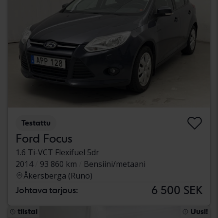
Testattu
Ford Focus
1.6 Ti-VCT Flexifuel 5dr
2014
93 860 km
Bensiini/metaani
Åkersberga (Runö)
6 500 SEK
Johtava tarjous:
tiistai
Uusi!