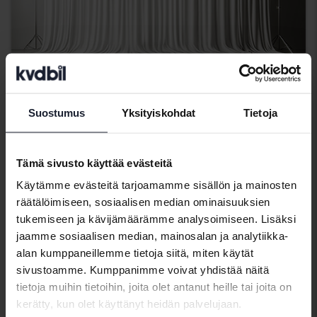
Suostumus
Yksityiskohdat
Tietoja
Ford Edge
2.0 TDCi
Tämä sivusto käyttää evästeitä
2016
155 870 km
Diesel
Käytämme evästeitä tarjoamamme sisällön ja mainosten
Svedala
räätälöimiseen, sosiaalisen median ominaisuuksien
Tulossa pian
Lähtöhinta
tukemiseen ja kävijämäärämme analysoimiseen. Lisäksi
Arvostuksemme on matkalla
jaamme sosiaalisen median, mainosalan ja analytiikka-
alan kumppaneillemme tietoja siitä, miten käytät
Tulossa pian
sivustoamme. Kumppanimme voivat yhdistää näitä
tietoja muihin tietoihin, joita olet antanut heille tai joita on
kerätty, kun olet käyttänyt heidän palvelujaan.