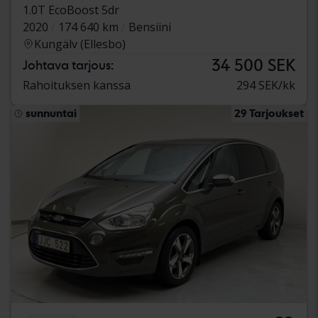
1.0T EcoBoost 5dr
2020
174 640 km
Bensiini
Kungälv (Ellesbo)
34 500 SEK
Johtava tarjous:
Rahoituksen kanssa
294 SEK/kk
sunnuntai
29 Tarjoukset