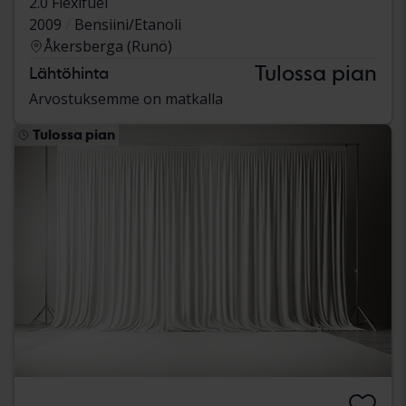
2.0 Flexifuel
2009
Bensiini/Etanoli
Åkersberga (Runö)
Tulossa pian
Lähtöhinta
Arvostuksemme on matkalla
Tulossa pian