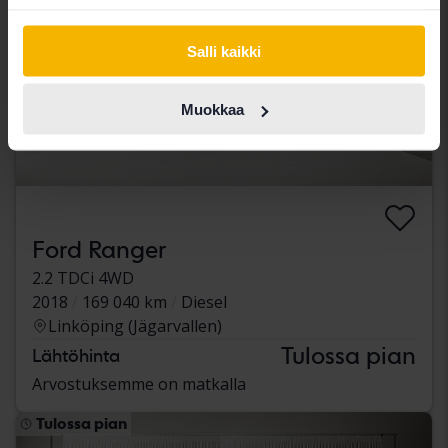
Salli kaikki
Muokkaa
Ford Ranger
2.2 TDCi 4WD
2018
169 040 km
Diesel
Linköping (Jägarvallen)
Tulossa pian
Lähtöhinta
Arvostuksemme on matkalla
Tulossa pian