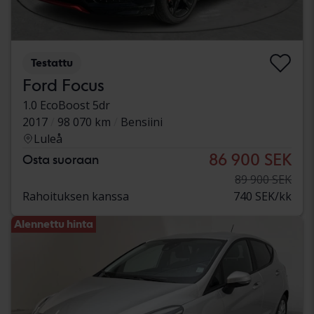
Testattu
Ford Focus
1.0 EcoBoost 5dr
2017
98 070 km
Bensiini
Luleå
86 900 SEK
Osta suoraan
89 900 SEK
Rahoituksen kanssa
740 SEK/kk
Alennettu hinta