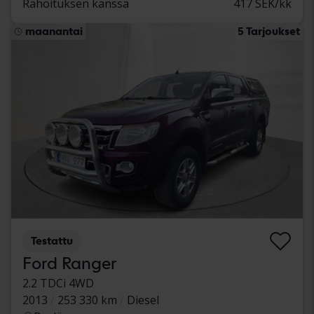
Rahoituksen kanssa
417 SEK/kk
maanantai
5 Tarjoukset
Testattu
Ford Ranger
2.2 TDCi 4WD
2013
253 330 km
Diesel