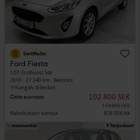
Sertifioitu
Ford Fiesta
1.0T EcoBoost 5dr
2019
27 240 km
Bensiini
Kungälv (Ellesbo)
102 800 SEK
Osta suoraan
114 800 SEK
Rahoituksen kanssa
876 SEK/kk
maanantai
7 Tarjoukset