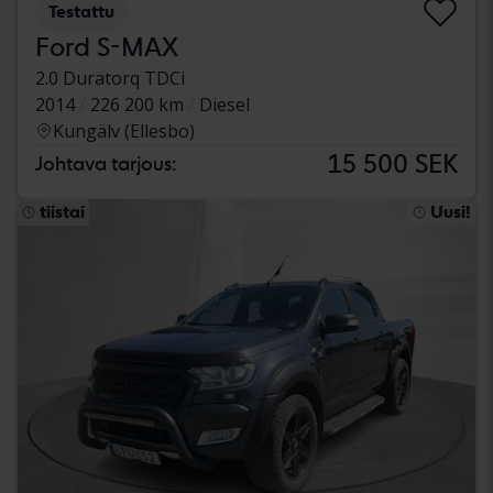
Testattu
Ford S-MAX
2.0 Duratorq TDCi
2014
226 200 km
Diesel
Kungälv (Ellesbo)
15 500 SEK
Johtava tarjous:
tiistai
Uusi!