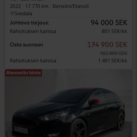
2022
17 770 km
Bensiini/Etanoli
Svedala
94 000 SEK
Johtava tarjous:
Rahoituksen kanssa
801 SEK/kk
174 900 SEK
Osta suoraan
182 800 SEK
Rahoituksen kanssa
1 491 SEK/kk
Alennettu hinta