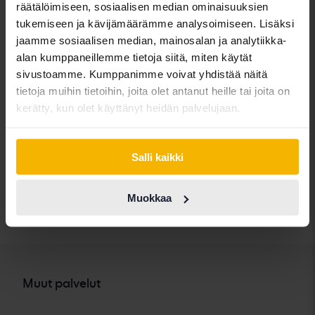
räätälöimiseen, sosiaalisen median ominaisuuksien
Chevrolet
Lynk&Co
Skoda
tukemiseen ja kävijämäärämme analysoimiseen. Lisäksi
Chrysler
Maserati
Subaru
jaamme sosiaalisen median, mainosalan ja analytiikka-
alan kumppaneillemme tietoja siitä, miten käytät
Citroen
Mazda
Suzuki
sivustoamme. Kumppanimme voivat yhdistää näitä
Dacia
Mercedes
Tesla
tietoja muihin tietoihin, joita olet antanut heille tai joita on
kerätty, kun olet käyttänyt heidän palvelujaan.
Dodge
MG
Toyota
Ferrari
MINI
Volkswagen
Salli kaikki
Fiat
Mitsubishi
Volvo
Ford
Nissan
Muokkaa
Honda
Opel
Muut palvelut