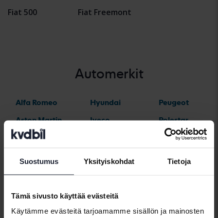
Fiat 500
Fiat Freemont
Automerkit
Alfa Romeo
Hyundai
Peugeot
Aston Martin
Iveco
Polestar
Audi
Jaguar
Porsche
Bentley
Jeep
Renault
Suostumus
Yksityiskohdat
Tietoja
BMW
KIA
Rolls-Royce
BYD
Land Rover
Saab
Tämä sivusto käyttää evästeitä
Cadillac
Lexus
SEAT
Käytämme evästeitä tarjoamamme sisällön ja mainosten