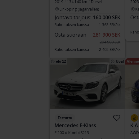
2019
134 140 km
Diesel
2023
Linköping (Jägarvallen)
Ka
Johtava tarjous:
160 000 SEK
Ost
Rahoituksen kanssa
1 363 SEK/kk
Raho
Osta suoraan
281 900 SEK
294 900 SEK
Rahoituksen kanssa
2 402 SEK/kk
elo 12
Uusi!
Alenne
Testattu
Mercedes E-Klass
KIA
E 200 d Kombi S213
AWD