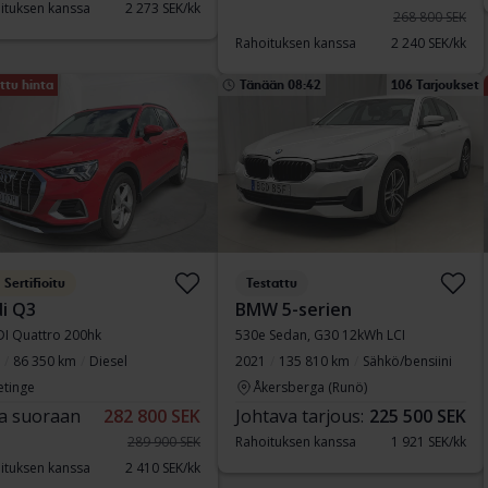
ituksen kanssa
2 273 SEK/kk
268 800 SEK
Rahoituksen kanssa
2 240 SEK/kk
ttu hinta
Tänään 08:42
106 Tarjoukset
Sertifioitu
Testattu
i Q3
BMW 5-serien
DI Quattro 200hk
530e Sedan, G30 12kWh LCI
86 350 km
Diesel
2021
135 810 km
Sähkö/bensiini
etinge
Åkersberga (Runö)
a suoraan
282 800 SEK
Johtava tarjous:
225 500 SEK
289 900 SEK
Rahoituksen kanssa
1 921 SEK/kk
ituksen kanssa
2 410 SEK/kk