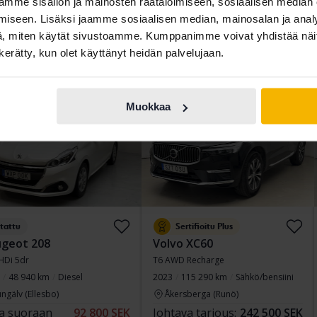
93 680 km
Bensiini
2022
93 260 km
Sähkö/bensiini
mme sisällön ja mainosten räätälöimiseen, sosiaalisen median
ngälv (Ellesbo)
Kungälv (Ellesbo)
iseen. Lisäksi jaamme sosiaalisen median, mainosalan ja analy
a suoraan
155 800 SEK
Johtava tarjous:
175 500 SEK
, miten käytät sivustoamme. Kumppanimme voivat yhdistää näitä t
n kerätty, kun olet käyttänyt heidän palvelujaan.
159 800 SEK
Rahoituksen kanssa
1 495 SEK/kk
ituksen kanssa
1 327 SEK/kk
ttu hinta
maanantai
42 Tarjoukset
Muokkaa
tattu
Sertifioitu Plus
geot 208
Volvo XC60
HDi 5dr
T6 AWD Recharge
48 940 km
Diesel
2023
115 290 km
Sähkö/bensiini
ngälv (Ellesbo)
Åkersberga (Runö)
a suoraan
92 800 SEK
Johtava tarjous:
242 500 SEK