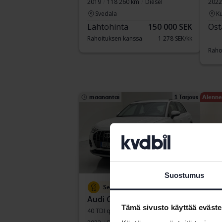
2019
118 260 km
Diesel
2022
Svedala
Ku
Lähtöhinta
150 000 SEK
Ost
Rahoituksen kanssa
1 278 SEK/kk
Raho
maanantai
1 Tarjous
Alenne
Suostumus
Sertifioitu Plus
Tes
Audi Q3
Vol
Tämä sivusto käyttää eväste
40 TDI quattro
T2