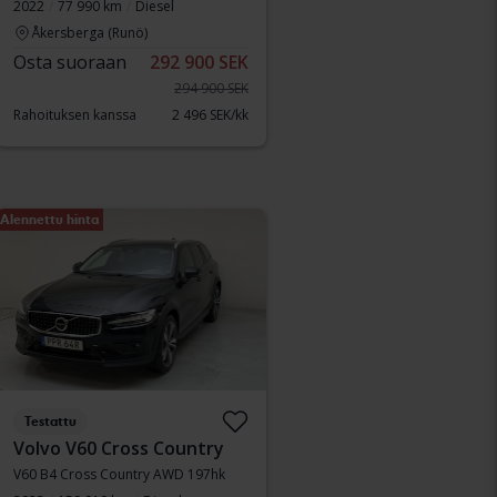
2022
77 990 km
Diesel
Åkersberga (Runö)
Osta suoraan
292 900 SEK
294 900 SEK
Rahoituksen kanssa
2 496 SEK/kk
Alennettu hinta
Testattu
Volvo V60 Cross Country
V60 B4 Cross Country AWD 197hk