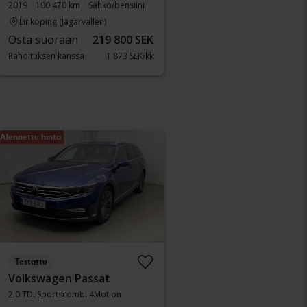
2019
100 470 km
Sähkö/bensiini
Linköping (Jägarvallen)
Osta suoraan
219 800 SEK
Rahoituksen kanssa
1 873 SEK/kk
Alennettu hinta
Testattu
Volkswagen Passat
2.0 TDI Sportscombi 4Motion