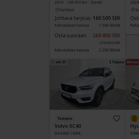
2019
109 910 km
Diesel
2024
Karlstad
S
Johtava tarjous:
160 500 SEK
Ost
Rahoituksen kanssa
1 368 SEK/kk
Raho
Osta suoraan
269 800 SEK
276 800 SEK
Rahoituksen kanssa
2 299 SEK/kk
elo 13
1 Tarjous
Alenne
Testattu
Volvo XC40
Hyu
D4 AWD 190hk
IONI