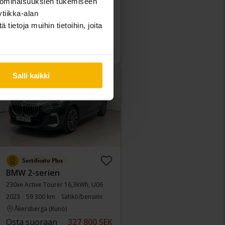
2023
34 900 km
Sähköinen
 ominaisuuksien tukemiseen
Kungälv (Ellesbo)
tiikka-alan
Osta suoraan
389 900 SEK
ietoja muihin tietoihin, joita
394 900 SEK
Rahoituksen kanssa
3 322 SEK/kk
Alennettu hinta
Salli kaikki
Sertifioitu Plus
BMW 2-serien
230xe Active Tourer 16,3kWh, U06
2023
59 300 km
Sähkö/bensiini
Åkersberga (Runö)
Osta suoraan
327 800 SEK