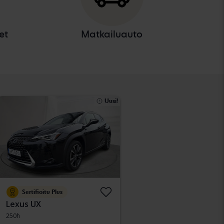
et
Matkailuauto
Uusi!
Sertifioitu Plus
Lexus UX
250h