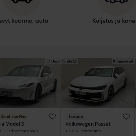
evyt kuorma-auto
Kuljetus ja kone
Uusi!
elo 13
8 Tarjoukset
Sertifioitu Plus
Testattu
la Model 3
Volkswagen Passat
l 3 Performance AWD
1.5 eTSI Sportscombi