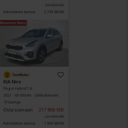
339 800 SEK
Rahoituksen kanssa
2 793 SEK/kk
Alennettu hinta
Sertifioitu
KIA Niro
Plug-in Hybrid 1.6
2021
65 000 km
Sähkö/bensiini
Getinge
Osta suoraan
217 800 SEK
223 800 SEK
Rahoituksen kanssa
1 856 SEK/kk