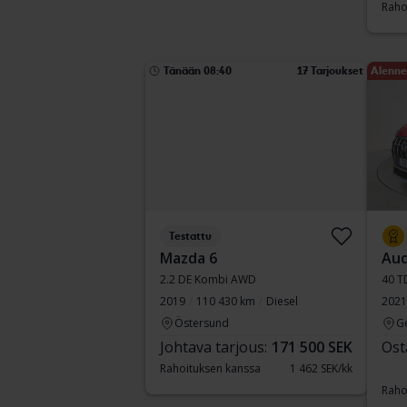
Raho
Tänään 08:40
17 Tarjoukset
Alenne
Testattu
Mazda 6
Aud
2.2 DE Kombi AWD
40 T
2019
110 430 km
Diesel
2021
Östersund
G
Johtava tarjous:
171 500 SEK
Ost
Rahoituksen kanssa
1 462 SEK/kk
Raho