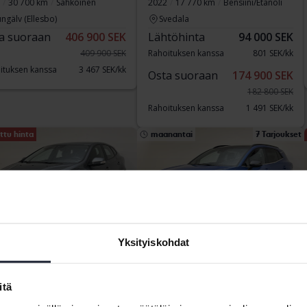
30 700 km
Sähköinen
2022
17 770 km
Bensiini/Etanoli
ngälv (Ellesbo)
Svedala
a suoraan
406 900 SEK
Lähtöhinta
94 000 SEK
409 900 SEK
Rahoituksen kanssa
801 SEK/kk
ituksen kanssa
3 467 SEK/kk
Osta suoraan
174 900 SEK
182 800 SEK
Rahoituksen kanssa
1 491 SEK/kk
ttu hinta
maanantai
7 Tarjoukset
Yksityiskohdat
tattu
Sertifioitu Plus
vo V40
KIA Sportage
itä
PHEV AWD