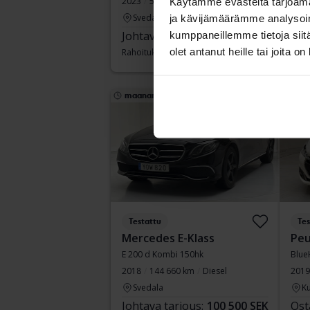
2023
56 480 km
Diesel
2017
Käytämme evästeitä tarjoama
Svedala
Ku
ja kävijämäärämme analysoim
Johtava tarjous:
185 000 SEK
Ost
kumppaneillemme tietoja siitä
olet antanut heille tai joita o
Rahoituksen kanssa
1 576 SEK/kk
Raho
maanantai
4 Tarjoukset
Alenne
Testattu
Tes
Mercedes E-Klass
Peu
E 200 d Kombi 150hk
Blue
2018
144 660 km
Diesel
2019
Svedala
Ku
Johtava tarjous:
100 500 SEK
Ost