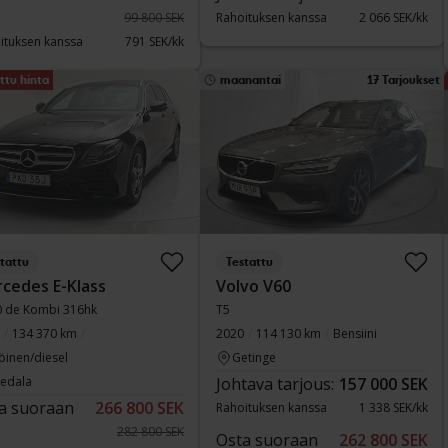
99 800 SEK
Rahoituksen kanssa
2 066 SEK/kk
ituksen kanssa
791 SEK/kk
ttu hinta
maanantai
17 Tarjoukset
tattu
Testattu
cedes E-Klass
Volvo V60
0 de Kombi 316hk
T5
134 370 km
2020
114 130 km
Bensiini
öinen/diesel
Getinge
vedala
Johtava tarjous:
157 000 SEK
a suoraan
266 800 SEK
Rahoituksen kanssa
1 338 SEK/kk
282 800 SEK
Osta suoraan
262 800 SEK