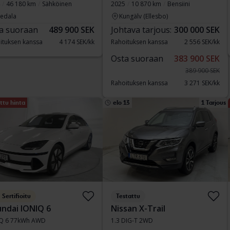
46 180 km
Sähköinen
2025
10 870 km
Bensiini
vedala
Kungälv (Ellesbo)
a suoraan
489 900 SEK
Johtava tarjous:
300 000 SEK
ituksen kanssa
4 174 SEK/kk
Rahoituksen kanssa
2 556 SEK/kk
Osta suoraan
383 900 SEK
389 900 SEK
Rahoituksen kanssa
3 271 SEK/kk
ttu hinta
elo 13
1 Tarjous
Sertifioitu
Testattu
ndai IONIQ 6
Nissan X-Trail
Q 6 77kWh AWD
1.3 DIG-T 2WD