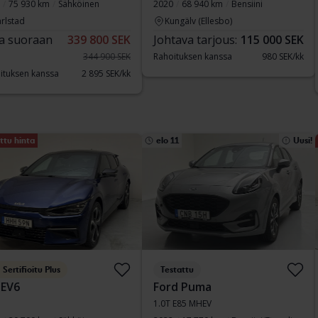
75 930 km
Sähköinen
2020
68 940 km
Bensiini
rlstad
Kungälv (Ellesbo)
a suoraan
339 800 SEK
Johtava tarjous:
115 000 SEK
344 900 SEK
Rahoituksen kanssa
980 SEK/kk
ituksen kanssa
2 895 SEK/kk
ttu hinta
elo 11
Uusi!
Sertifioitu Plus
Testattu
 EV6
Ford Puma
1.0T E85 MHEV