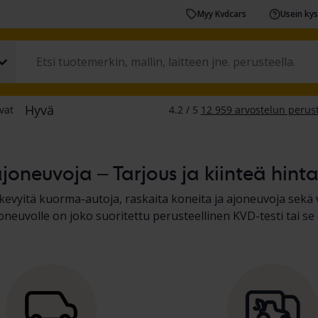
Myy Kvdcars
Usein ky
joneuvoja – Tarjous ja kiinteä hint
, kevyitä kuorma-autoja, raskaita koneita ja ajoneuvoja sekä
joneuvolle on joko suoritettu perusteellinen KVD-testi tai 
tulokset ajoneuvokuvauksessa. Lue lisää
autojen ja kevyid
ajan ajoneuvojen
ostamisesta.