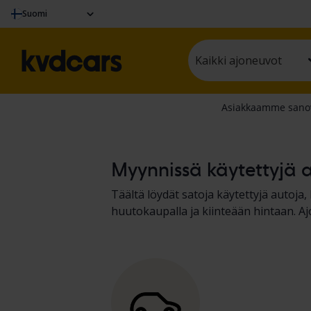
Suomi
Kaikki ajoneuvot
Myynnissä käytettyjä a
Täältä löydät satoja käytettyjä autoja
huutokaupalla ja kiinteään hintaan. A
protokollan perusteella. Esittelemme 
koneiden, kuorma-autojen ja vapaa-