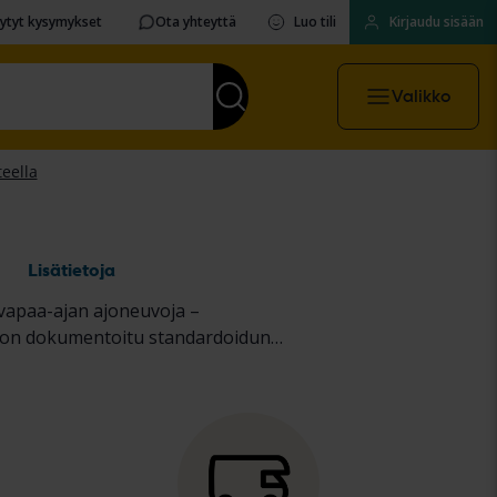
sytyt kysymykset
Ota yhteyttä
Luo tili
Kirjaudu sisään
Valikko
a
Lisätietoja
 vapaa-ajan ajoneuvoja –
se on dokumentoitu standardoidun
en kuorma-autojen
sekä
raskaiden