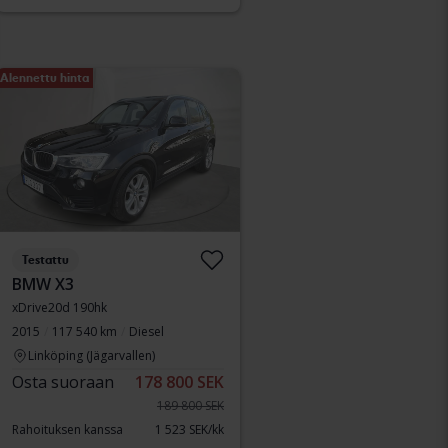
Alennettu hinta
Testattu
BMW X3
xDrive20d 190hk
2015
117 540 km
Diesel
Linköping (Jägarvallen)
Osta suoraan
178 800 SEK
189 800 SEK
Rahoituksen kanssa
1 523 SEK/kk