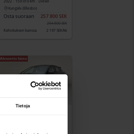
2022
159 010 km
Diesel
Kungälv (Ellesbo)
Osta suoraan
257 800 SEK
264 800 SEK
Rahoituksen kanssa
2 197 SEK/kk
Alennettu hinta
Tietoja
Testattu
KIA EV6
AWD