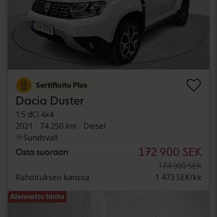
Sertifioitu Plus
Dacia Duster
1.5 dCi 4x4
2021
74 250 km
Diesel
Sundsvall
172 900 SEK
Osta suoraan
174 900 SEK
Rahoituksen kanssa
1 473 SEK/kk
Alennettu hinta