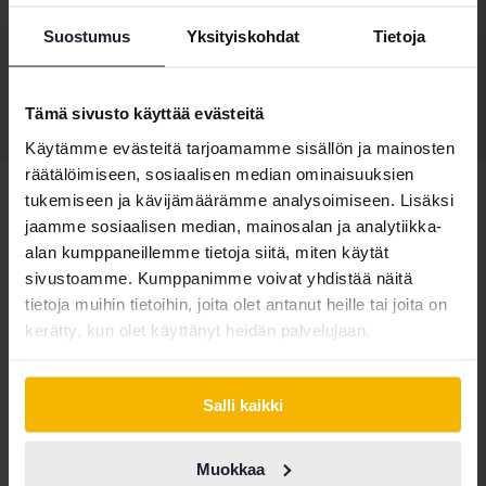
Tulossa pian
Lähtöhinta
Suostumus
Yksityiskohdat
Tietoja
Arvostuksemme on matkalla
Tämä sivusto käyttää evästeitä
Näytä 3 of 3 osumia
Käytämme evästeitä tarjoamamme sisällön ja mainosten
räätälöimiseen, sosiaalisen median ominaisuuksien
tukemiseen ja kävijämäärämme analysoimiseen. Lisäksi
jaamme sosiaalisen median, mainosalan ja analytiikka-
alan kumppaneillemme tietoja siitä, miten käytät
Ajoneuvot
Dacia
Duster
sivustoamme. Kumppanimme voivat yhdistää näitä
tietoja muihin tietoihin, joita olet antanut heille tai joita on
Daciamallit
kerätty, kun olet käyttänyt heidän palvelujaan.
Dacia Duster
Dacia Sandero
Salli kaikki
Muokkaa