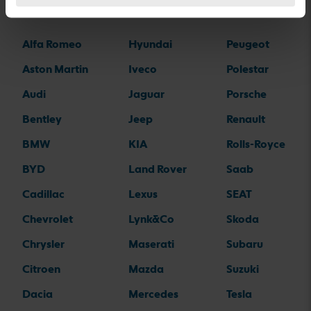
Automerkit
Alfa Romeo
Hyundai
Peugeot
Aston Martin
Iveco
Polestar
Audi
Jaguar
Porsche
Bentley
Jeep
Renault
BMW
KIA
Rolls-Royce
BYD
Land Rover
Saab
Cadillac
Lexus
SEAT
Chevrolet
Lynk&Co
Skoda
Chrysler
Maserati
Subaru
Citroen
Mazda
Suzuki
Dacia
Mercedes
Tesla