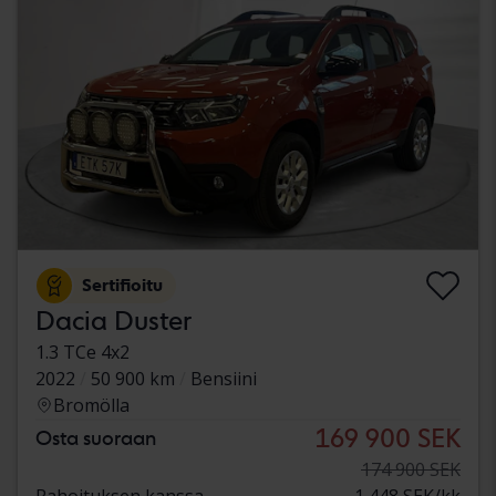
Sertifioitu
Dacia Duster
1.3 TCe 4x2
2022
50 900 km
Bensiini
Bromölla
169 900 SEK
Osta suoraan
174 900 SEK
Rahoituksen kanssa
1 448 SEK/kk