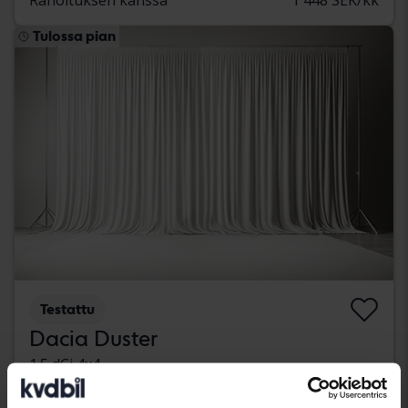
Tulossa pian
Testattu
Dacia Duster
1.5 dCi 4x4
2017
170 220 km
Diesel
Bromölla