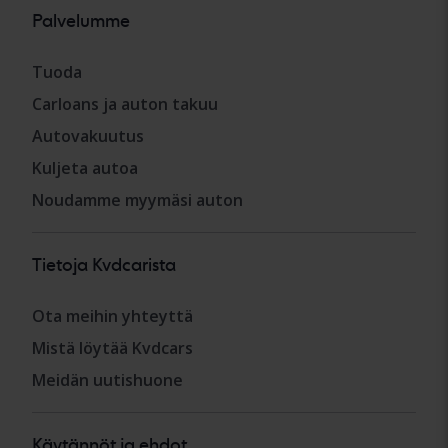
Palvelumme
Tuoda
Carloans ja auton takuu
Autovakuutus
Kuljeta autoa
Noudamme myymäsi auton
Tietoja Kvdcarista
Ota meihin yhteyttä
Mistä löytää Kvdcars
Meidän uutishuone
Käytännöt ja ehdot