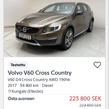
Testattu
Volvo V60 Cross Country
V60 D4 Cross Country AWD 190hk
2017
94 400 km
Diesel
Kungälv (Ellesbo)
223 800 SEK
Osta suoraan
224 800 SEK