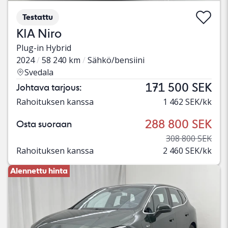
Testattu
KIA Niro
Plug-in Hybrid
2024
58 240 km
Sähkö/bensiini
Svedala
171 500 SEK
Johtava tarjous:
Rahoituksen kanssa
1 462 SEK/kk
288 800 SEK
Osta suoraan
308 800 SEK
Rahoituksen kanssa
2 460 SEK/kk
Alennettu hinta