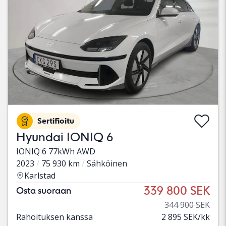
Sertifioitu
Hyundai IONIQ 6
IONIQ 6 77kWh AWD
2023
75 930 km
Sähköinen
Karlstad
339 800 SEK
Osta suoraan
344 900 SEK
Rahoituksen kanssa
2 895 SEK/kk