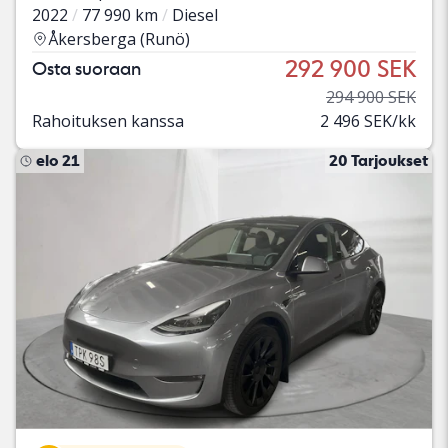
2022
77 990 km
Diesel
Åkersberga (Runö)
292 900 SEK
Osta suoraan
294 900 SEK
Rahoituksen kanssa
2 496 SEK/kk
elo 21
20 Tarjoukset