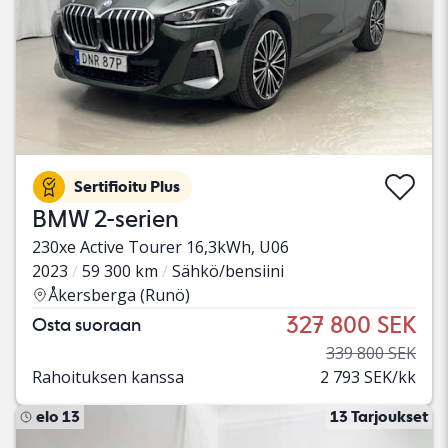
Sertifioitu Plus
BMW 2-serien
230xe Active Tourer 16,3kWh, U06
2023
59 300 km
Sähkö/bensiini
Åkersberga (Runö)
327 800 SEK
Osta suoraan
339 800 SEK
Rahoituksen kanssa
2 793 SEK/kk
elo 13
13 Tarjoukset