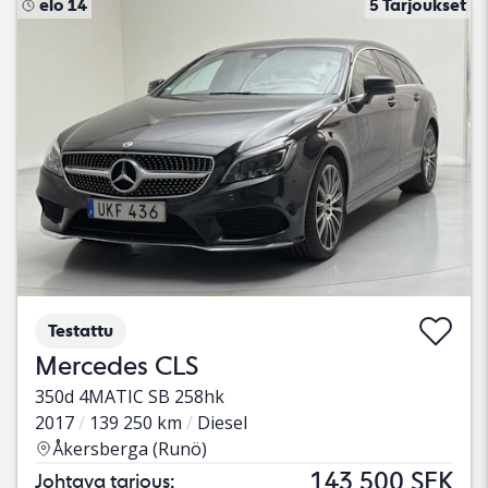
elo 14
5 Tarjoukset
Testattu
Mercedes CLS
350d 4MATIC SB 258hk
2017
139 250 km
Diesel
Åkersberga (Runö)
143 500 SEK
Johtava tarjous: