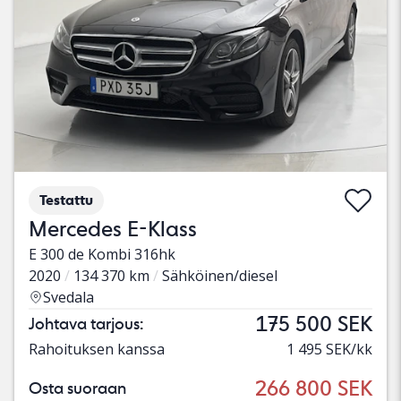
Testattu
Mercedes E-Klass
E 300 de Kombi 316hk
2020
134 370 km
Sähköinen/diesel
Svedala
175 500 SEK
Johtava tarjous:
Rahoituksen kanssa
1 495 SEK/kk
266 800 SEK
Osta suoraan