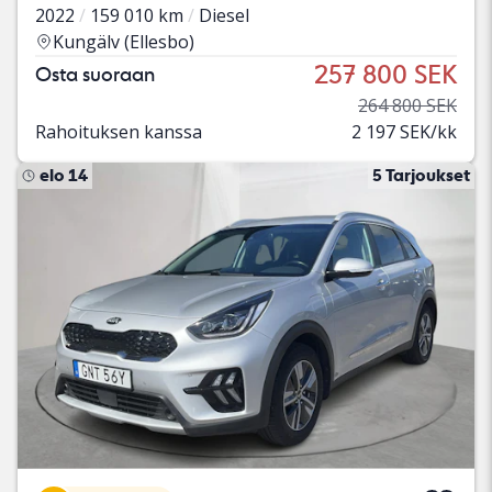
2022
159 010 km
Diesel
Kungälv (Ellesbo)
257 800 SEK
Osta suoraan
264 800 SEK
Rahoituksen kanssa
2 197 SEK/kk
elo 14
5 Tarjoukset