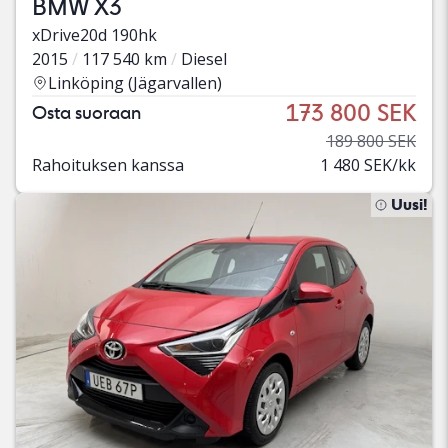
BMW X3
xDrive20d 190hk
2015
117 540 km
Diesel
Linköping (Jägarvallen)
173 800 SEK
Osta suoraan
189 800 SEK
Rahoituksen kanssa
1 480 SEK/kk
Uusi!