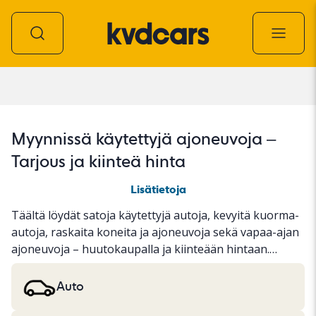
Kaikki ajoneuvot
Myynnissä käytettyjä ajoneuvoja –
Tarjous ja kiinteä hinta
Lisätietoja
Täältä löydät satoja käytettyjä autoja, kevyitä kuorma-
autoja, raskaita koneita ja ajoneuvoja sekä vapaa-ajan
ajoneuvoja – huutokaupalla ja kiinteään hintaan.
Ajoneuvolle on joko suoritettu perusteellinen KVD-
testi tai se on dokumentoitu standardoidun
Auto
protokollan perusteella. Esittelemme tulokset