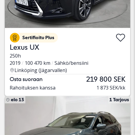
Sertifioitu Plus
Lexus UX
250h
2019
100 470 km
Sähkö/bensiini
Linköping (Jägarvallen)
219 800 SEK
Osta suoraan
Rahoituksen kanssa
1 873 SEK/kk
elo 13
1 Tarjous