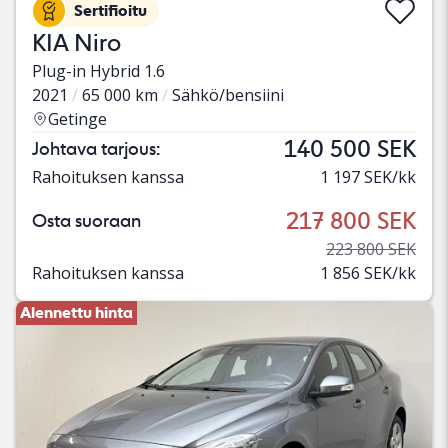
Sertifioitu
KIA Niro
Plug-in Hybrid 1.6
2021
65 000 km
Sähkö/bensiini
Getinge
140 500 SEK
Johtava tarjous:
Rahoituksen kanssa
1 197 SEK/kk
217 800 SEK
Osta suoraan
223 800 SEK
Rahoituksen kanssa
1 856 SEK/kk
Alennettu hinta