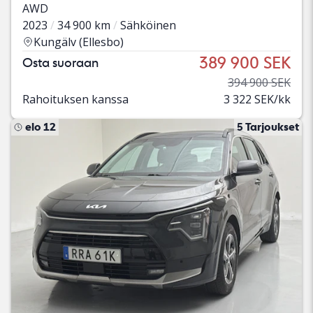
AWD
2023
34 900 km
Sähköinen
Kungälv (Ellesbo)
389 900 SEK
Osta suoraan
394 900 SEK
Rahoituksen kanssa
3 322 SEK/kk
elo 12
5 Tarjoukset