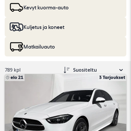
ajoneuvokuvauksessa. Lue lisää
autojen ja kevyiden
kuorma-autojen
sekä
raskaiden koneiden, kuorma-
Kevyt kuorma-auto
autojen ja vapaa-ajan ajoneuvojen
ostamisesta.
Kuljetus ja koneet
Matkailuauto
789 kpl
Suositeltu
elo 21
3 Tarjoukset