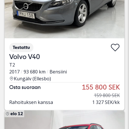
Testattu
Volvo V40
T2
2017
93 680 km
Bensiini
Kungälv (Ellesbo)
155 800 SEK
Osta suoraan
159 800 SEK
Rahoituksen kanssa
1 327 SEK/kk
elo 12