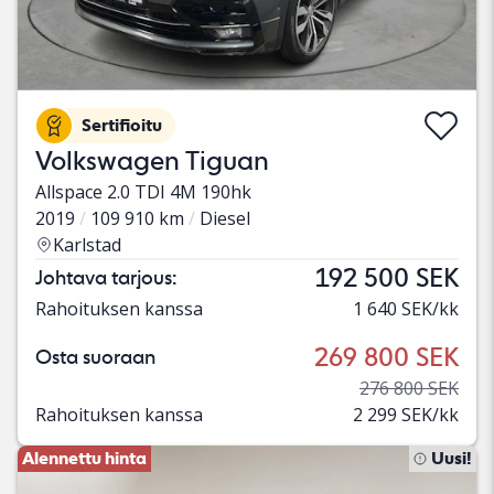
Sertifioitu
Volkswagen Tiguan
Allspace 2.0 TDI 4M 190hk
2019
109 910 km
Diesel
Karlstad
192 500 SEK
Johtava tarjous:
Rahoituksen kanssa
1 640 SEK/kk
269 800 SEK
Osta suoraan
276 800 SEK
Rahoituksen kanssa
2 299 SEK/kk
Alennettu hinta
Uusi!