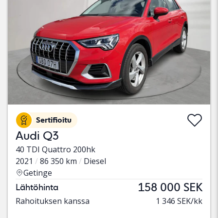
Sertifioitu
Audi Q3
40 TDI Quattro 200hk
2021
86 350 km
Diesel
Getinge
158 000 SEK
Lähtöhinta
Rahoituksen kanssa
1 346 SEK/kk