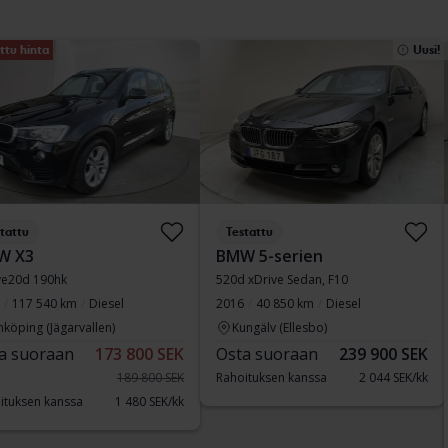
ttu hinta
Uusi!
tattu
Testattu
W X3
BMW 5-serien
ve20d 190hk
520d xDrive Sedan, F10
117 540 km
Diesel
2016
40 850 km
Diesel
nköping (Jägarvallen)
Kungälv (Ellesbo)
a suoraan
173 800 SEK
Osta suoraan
239 900 SEK
189 800 SEK
Rahoituksen kanssa
2 044 SEK/kk
ituksen kanssa
1 480 SEK/kk