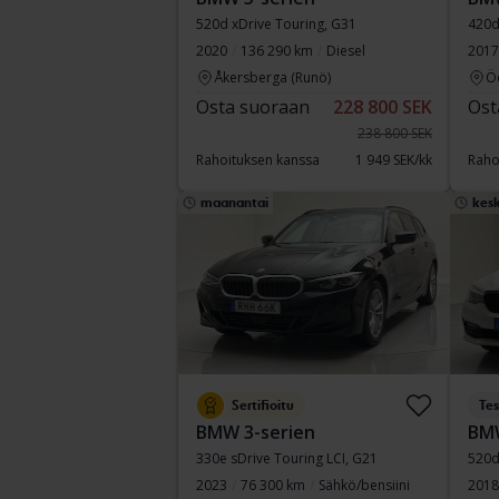
520d xDrive Touring, G31
420d
2020
136 290 km
Diesel
2017
Åkersberga (Runö)
Ö
Osta suoraan
228 800 SEK
Ost
238 800 SEK
Rahoituksen kanssa
1 949 SEK/kk
Raho
maanantai
kesk
Sertifioitu
Tes
BMW 3-serien
BMW
330e sDrive Touring LCI, G21
520d
2023
76 300 km
Sähkö/bensiini
2018