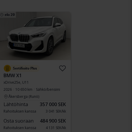
elo 20
Sertifioitu Plus
BMW X1
xDrive25e, U11
2026
10 650 km
Sähkö/bensiini
Åkersberga (Runö)
Lähtöhinta
357 000 SEK
Rahoituksen kanssa
3 041 SEK/kk
Osta suoraan
484 900 SEK
Rahoituksen kanssa
4 131 SEK/kk