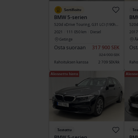
Sertifioitu
Tes
BMW 5-serien
BMW
520d xDrive Touring, G31 LCI (190hk+11hk)
520d
2021
111 050 km
Diesel
2017
Getinge
Å
Osta suoraan
317 900 SEK
Ost
324 900 SEK
Rahoituksen kanssa
2 709 SEK/kk
Raho
Alennettu hinta
Alenne
Testattu
Tes
BMW 5-serien
BMW