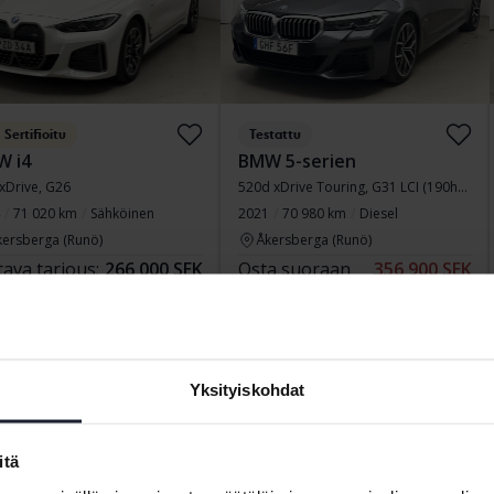
Sertifioitu
Testattu
 i4
BMW 5-serien
xDrive, G26
520d xDrive Touring, G31 LCI (190hk+11hk)
71 020 km
Sähköinen
2021
70 980 km
Diesel
kersberga (Runö)
Åkersberga (Runö)
tava tarjous:
266 000 SEK
Osta suoraan
356 900 SEK
ituksen kanssa
2 267 SEK/kk
359 900 SEK
Rahoituksen kanssa
3 041 SEK/kk
ai
21 Tarjoukset
Alennettu hinta
Yksityiskohdat
itä