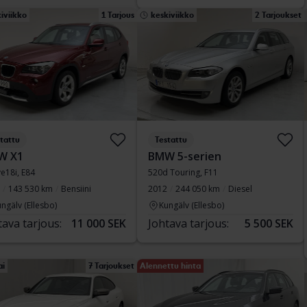
iviikko
1 Tarjous
keskiviikko
2 Tarjoukset
tattu
Testattu
W X1
BMW 5-serien
ve18i, E84
520d Touring, F11
143 530 km
Bensiini
2012
244 050 km
Diesel
ngälv (Ellesbo)
Kungälv (Ellesbo)
tava tarjous:
11 000 SEK
Johtava tarjous:
5 500 SEK
ai
7 Tarjoukset
Alennettu hinta