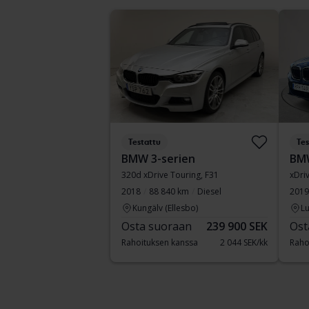
Testattu
Tes
BMW 3-serien
BM
320d xDrive Touring, F31
xDri
2018
88 840 km
Diesel
2019
Kungälv (Ellesbo)
Lu
Osta suoraan
239 900 SEK
Ost
Rahoituksen kanssa
2 044 SEK/kk
Raho