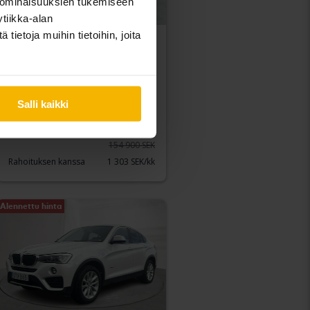
 ominaisuuksien tukemiseen
tiikka-alan
ietoja muihin tietoihin, joita
Sertifioitu
BMW 1-serien
118i 5dr, F20
2019
77 550 km
Bensiini
Salli kaikki
Kungälv (Ellesbo)
Osta suoraan
152 900 SEK
154 900 SEK
Rahoituksen kanssa
1 303 SEK/kk
Alennettu hinta