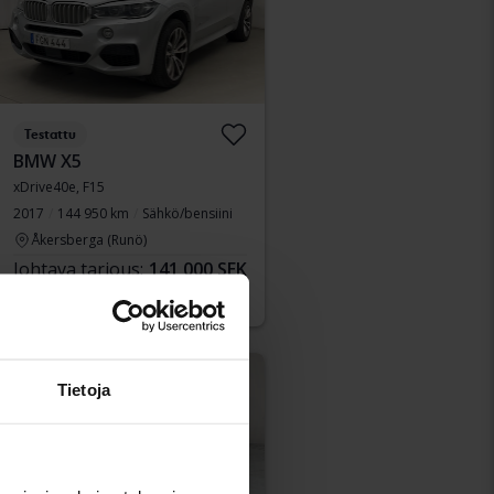
Testattu
BMW X5
xDrive40e, F15
2017
144 950 km
Sähkö/bensiini
Åkersberga (Runö)
Johtava tarjous:
141 000 SEK
Rahoituksen kanssa
1 202 SEK/kk
Alennettu hinta
Tietoja