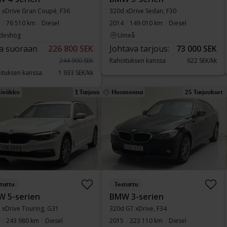
 xDrive Gran Coupé, F36
320d xDrive Sedan, F30
76 510 km
Diesel
2014
149 010 km
Diesel
deshög
Umeå
a suoraan
226 800 SEK
Johtava tarjous:
73 000 SEK
244 900 SEK
Rahoituksen kanssa
622 SEK/kk
ituksen kanssa
1 933 SEK/kk
iviikko
1 Tarjous
Huomenna
25 Tarjoukset
tattu
Testattu
 5-serien
BMW 3-serien
 xDrive Touring, G31
320d GT xDrive, F34
243 980 km
Diesel
2015
223 110 km
Diesel