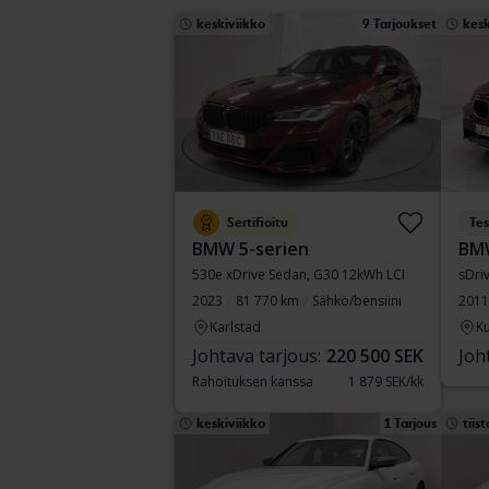
keskiviikko
9 Tarjoukset
kesk
Sertifioitu
Tes
BMW 5-serien
BM
530e xDrive Sedan, G30 12kWh LCI
sDri
2023
81 770 km
Sähkö/bensiini
2011
Karlstad
Ku
Johtava tarjous:
220 500 SEK
Joh
Rahoituksen kanssa
1 879 SEK/kk
keskiviikko
1 Tarjous
tiist