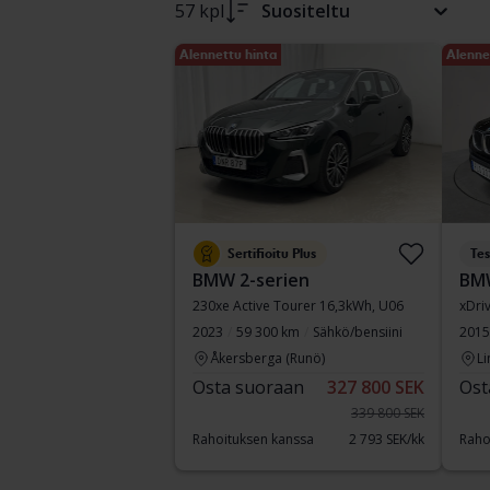
57 kpl
Suositeltu
Alennettu hinta
Alenne
Sertifioitu Plus
Tes
BMW 2-serien
BM
230xe Active Tourer 16,3kWh, U06
xDri
2023
59 300 km
Sähkö/bensiini
2015
Åkersberga (Runö)
Li
Osta suoraan
327 800 SEK
Ost
339 800 SEK
Rahoituksen kanssa
2 793 SEK/kk
Raho