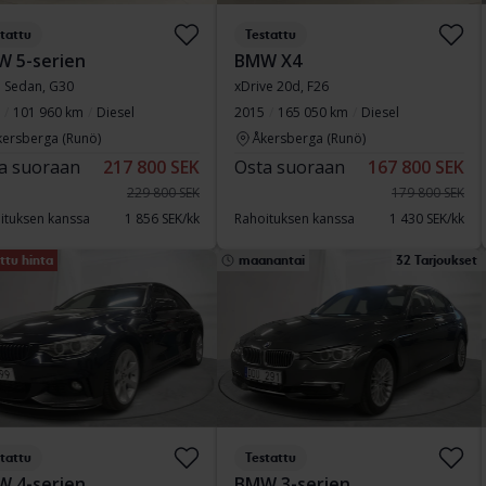
tattu
Testattu
 5-serien
BMW X4
 Sedan, G30
xDrive 20d, F26
101 960 km
Diesel
2015
165 050 km
Diesel
kersberga (Runö)
Åkersberga (Runö)
a suoraan
217 800 SEK
Osta suoraan
167 800 SEK
229 800 SEK
179 800 SEK
ituksen kanssa
1 856 SEK/kk
Rahoituksen kanssa
1 430 SEK/kk
ttu hinta
maanantai
32 Tarjoukset
tattu
Testattu
 4-serien
BMW 3-serien