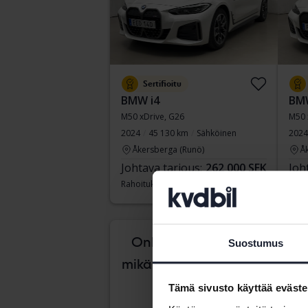
Sertifioitu
BMW i4
BMW
M50 xDrive, G26
M50 
2024
45 130 km
Sähköinen
2024
Åkersberga (Runö)
Å
Johtava tarjous:
262 000 SEK
Joh
Rahoituksen kanssa
2 232 SEK/kk
Raho
tiist
Onko vaikea tietää,
Suostumus
mikä auto sopii sinulle?
Tämä sivusto käyttää eväste