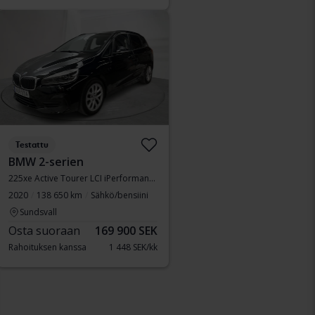
Testattu
BMW 2-serien
225xe Active Tourer LCI iPerformance 9,7kWh, F45
2020
138 650 km
Sähkö/bensiini
Sundsvall
Osta suoraan
169 900 SEK
Rahoituksen kanssa
1 448 SEK/kk