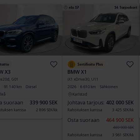
elo 17
14 Tarjoukset
tattu
Sertifioitu Plus
W X3
BMW X1
ve20d, G01
iX1 xDrive30, U11
91 140 km
Diesel
2026
6 610 km
Sähköinen
leå
Karlstad
a suoraan
339 900 SEK
Johtava tarjous:
402 000 SEK
ituksen kanssa
2 896 SEK/kk
Rahoituksen kanssa
3 425 SEK/kk
Osta suoraan
464 900 SEK
469 900 SEK
Rahoituksen kanssa
3 961 SEK/kk