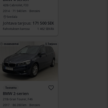
428i Cabriolet, F33
2014
71 940 km
Bensiini
Svedala
Johtava tarjous:
171 500 SEK
Rahoituksen kanssa
1 462 SEK/kk
maanantai
1 Tarjous
Testattu
BMW 2-serien
218i Gran Tourer, F46
2017
86 280 km
Bensiini