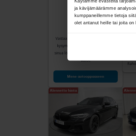
Käytämme evästeitä tarjoama
ja kävijämäärämme analysoim
kumppaneillemme tietoja siitä
Tes
olet antanut heille tai joita o
BMW
520d
Vastaa muutamaan yksinkertaiseen
2018
kysymykseen, niin voimme auttaa
U
sinua löytämään tarpeitasi vastaavat
Joh
autot.
Raho
Mene autooppaaseen
Alennettu hinta
Alenne