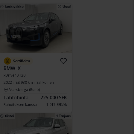
keskiviikko
Uusi!
Sertifioitu
BMW iX
xDrive40, I20
2022
88 930 km
Sähköinen
Åkersberga (Runö)
Lähtöhinta
225 000 SEK
Rahoituksen kanssa
1 917 SEK/kk
tiistai
1 Tarjous