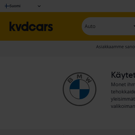
Suomi
Auto
Käytet
Monet ihmi
tehokkaid
yleisimmät
valikoiman