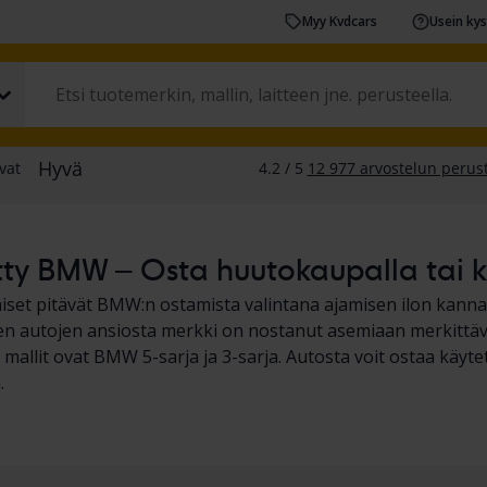
Myy Kvdcars
Usein ky
ty BMW – Osta huutokaupalla tai ki
set pitävät BMW:n ostamista valintana ajamisen ilon kannalt
en autojen ansiosta merkki on nostanut asemiaan merkittä
 mallit ovat BMW 5-sarja ja 3-sarja. Autosta voit ostaa käyte
.