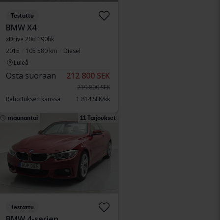
Testattu
BMW X4
xDrive 20d 190hk
2015
105 580 km
Diesel
Luleå
Osta suoraan
212 800 SEK
219 800 SEK
Rahoituksen kanssa
1 814 SEK/kk
maanantai
11 Tarjoukset
Testattu
BMW 4-serien