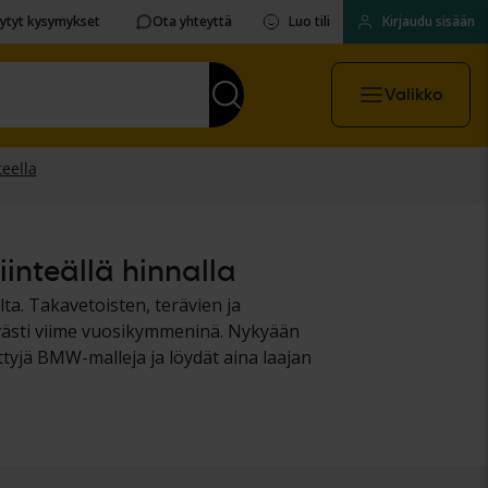
sytyt kysymykset
Ota yhteyttä
Luo tili
Kirjaudu sisään
Valikko
inteällä hinnalla
a. Takavetoisten, terävien ja
västi viime vuosikymmeninä. Nykyään
ttyjä BMW-malleja ja löydät aina laajan