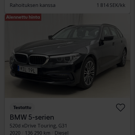
Rahoituksen kanssa
1 814 SEK/kk
Alennettu hinta
Testattu
BMW 5-serien
520d xDrive Touring, G31
2020
136 290 km
Diesel