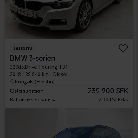
Testattu
BMW 3-serien
320d xDrive Touring, F31
2018
88 840 km
Diesel
Kungälv (Ellesbo)
239 900 SEK
Osta suoraan
Rahoituksen kanssa
2 044 SEK/kk