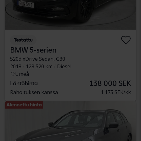
Testattu
BMW 5-serien
520d xDrive Sedan, G30
2018
128 520 km
Diesel
Umeå
138 000 SEK
Lähtöhinta
Rahoituksen kanssa
1 175 SEK/kk
Alennettu hinta