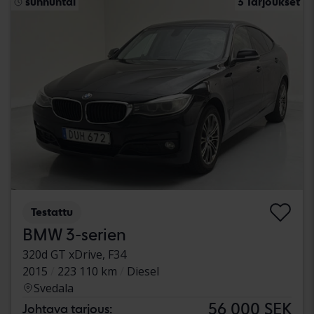
sunnuntai
3 Tarjoukset
Testattu
BMW 3-serien
320d GT xDrive, F34
2015
223 110 km
Diesel
Svedala
56 000 SEK
Johtava tarjous: