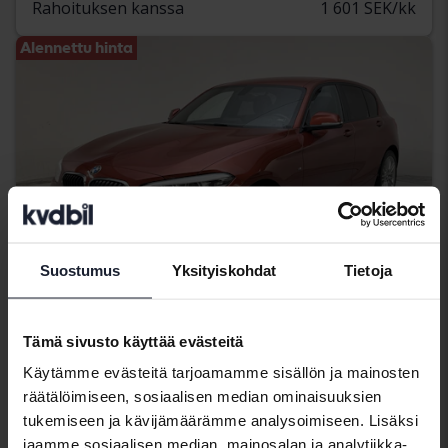
Rahoituksen kanssa
1 601 SEK/kk
Alennettu hinta
Suostumus
Yksityiskohdat
Tietoja
Tämä sivusto käyttää evästeitä
Sertifioitu
Käytämme evästeitä tarjoamamme sisällön ja mainosten
BMW 1-serien
räätälöimiseen, sosiaalisen median ominaisuuksien
118i 5dr, F20
tukemiseen ja kävijämäärämme analysoimiseen. Lisäksi
2019
77 550 km
Bensiini
jaamme sosiaalisen median, mainosalan ja analytiikka-