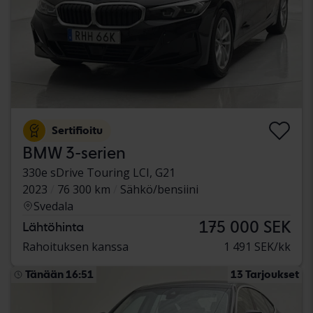
Sertifioitu
BMW 3-serien
330e sDrive Touring LCI, G21
2023
76 300 km
Sähkö/bensiini
Svedala
175 000 SEK
Lähtöhinta
Rahoituksen kanssa
1 491 SEK/kk
Tänään 16:51
13 Tarjoukset