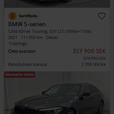
Sertifioitu
BMW 5-serien
520d xDrive Touring, G31 LCI (190hk+11hk)
2021
111 050 km
Diesel
Getinge
317 900 SEK
Osta suoraan
324 900 SEK
Rahoituksen kanssa
2 709 SEK/kk
Alennettu hinta