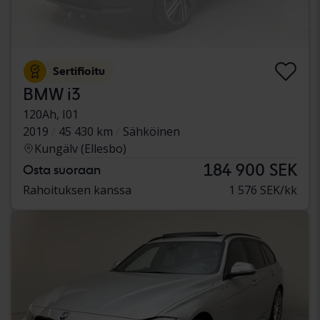
Sertifioitu
BMW i3
120Ah, I01
2019
45 430 km
Sähköinen
Kungälv (Ellesbo)
184 900 SEK
Osta suoraan
Rahoituksen kanssa
1 576 SEK/kk