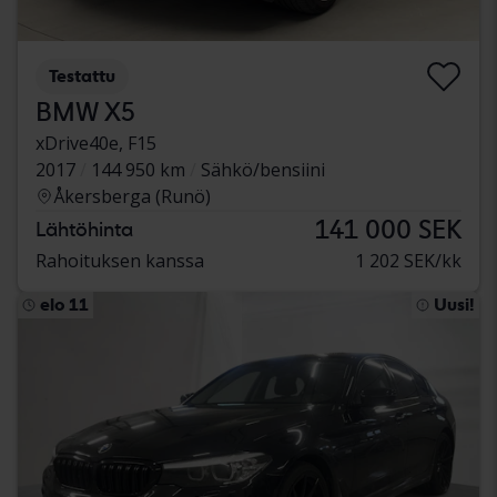
Testattu
BMW X5
xDrive40e, F15
2017
144 950 km
Sähkö/bensiini
Åkersberga (Runö)
141 000 SEK
Lähtöhinta
Rahoituksen kanssa
1 202 SEK/kk
elo 11
Uusi!