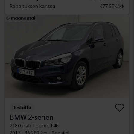
Rahoituksen kanssa
477 SEK/kk
maanantai
Testattu
BMW 2-serien
218i Gran Tourer, F46
2017
86 280 km
Bensiini