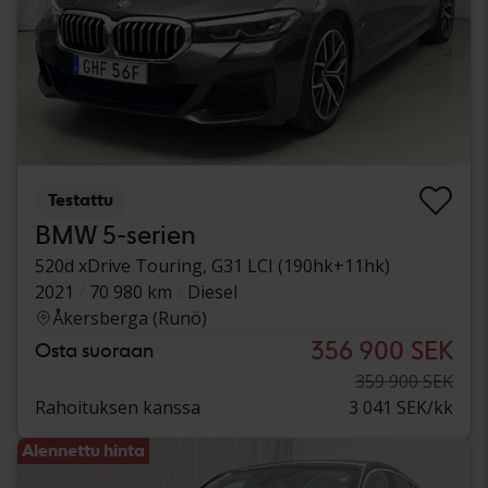
Testattu
BMW 5-serien
520d xDrive Touring, G31 LCI (190hk+11hk)
2021
70 980 km
Diesel
Åkersberga (Runö)
356 900 SEK
Osta suoraan
359 900 SEK
Rahoituksen kanssa
3 041 SEK/kk
Alennettu hinta