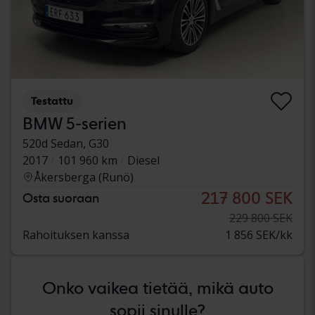
Testattu
BMW 5-serien
520d Sedan, G30
2017
101 960 km
Diesel
Åkersberga (Runö)
217 800 SEK
Osta suoraan
229 800 SEK
Rahoituksen kanssa
1 856 SEK/kk
Onko vaikea tietää, mikä auto
sopii sinulle?