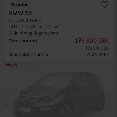
Testattu
BMW X3
xDrive20d 190hk
2015
117 540 km
Diesel
Linköping (Jägarvallen)
173 800 SEK
Osta suoraan
189 800 SEK
Rahoituksen kanssa
1 480 SEK/kk
Myyty