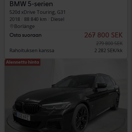
BMW 5-serien
520d xDrive Touring, G31
2018
88 840 km
Diesel
Borlänge
267 800 SEK
Osta suoraan
279 800 SEK
Rahoituksen kanssa
2 282 SEK/kk
Alennettu hinta