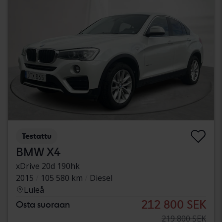
Testattu
BMW X4
xDrive 20d 190hk
2015
105 580 km
Diesel
Luleå
212 800 SEK
Osta suoraan
219 800 SEK