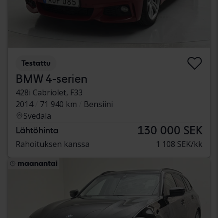
Testattu
BMW 4-serien
428i Cabriolet, F33
2014
71 940 km
Bensiini
Svedala
130 000 SEK
Lähtöhinta
Rahoituksen kanssa
1 108 SEK/kk
maanantai