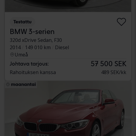
Testattu
BMW 3-serien
320d xDrive Sedan, F30
2014
149 010 km
Diesel
Umeå
57 500 SEK
Johtava tarjous:
Rahoituksen kanssa
489 SEK/kk
maanantai