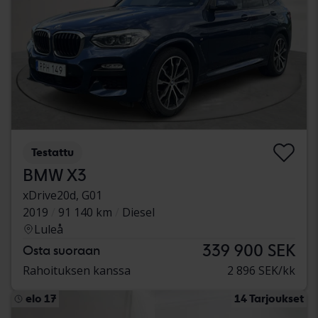
Testattu
BMW X3
xDrive20d, G01
2019
91 140 km
Diesel
Luleå
339 900 SEK
Osta suoraan
Rahoituksen kanssa
2 896 SEK/kk
elo 17
14 Tarjoukset