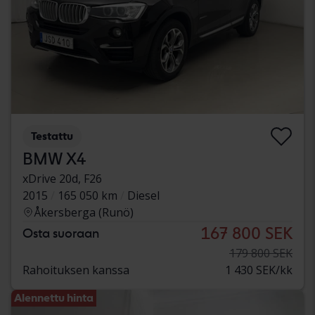
Testattu
BMW X4
xDrive 20d, F26
2015
165 050 km
Diesel
Åkersberga (Runö)
167 800 SEK
Osta suoraan
179 800 SEK
Rahoituksen kanssa
1 430 SEK/kk
Alennettu hinta