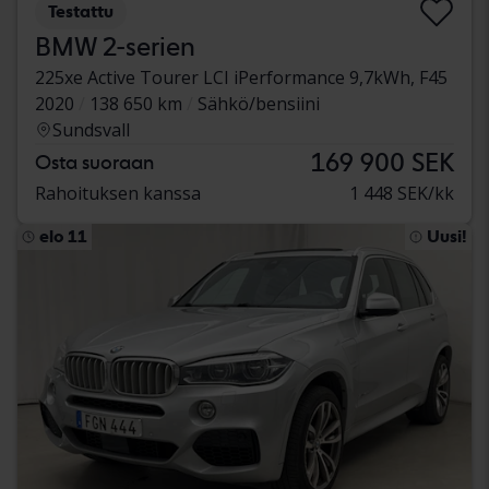
Testattu
BMW 2-serien
225xe Active Tourer LCI iPerformance 9,7kWh, F45
2020
138 650 km
Sähkö/bensiini
Sundsvall
169 900 SEK
Osta suoraan
Rahoituksen kanssa
1 448 SEK/kk
elo 11
Uusi!