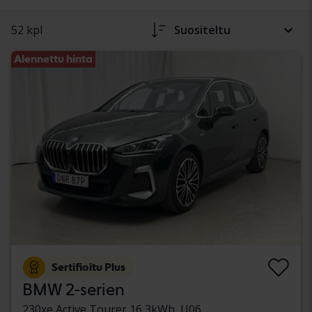
52 kpl
Suositeltu
Alennettu hinta
Sertifioitu Plus
BMW 2-serien
230xe Active Tourer 16,3kWh, U06