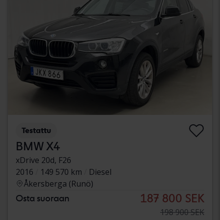
Testattu
BMW X4
xDrive 20d, F26
2016
149 570 km
Diesel
Åkersberga (Runö)
187 800 SEK
Osta suoraan
198 900 SEK