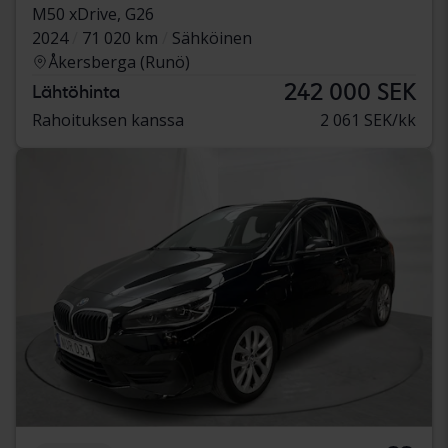
M50 xDrive, G26
2024
71 020 km
Sähköinen
Åkersberga (Runö)
242 000 SEK
Lähtöhinta
Rahoituksen kanssa
2 061 SEK/kk