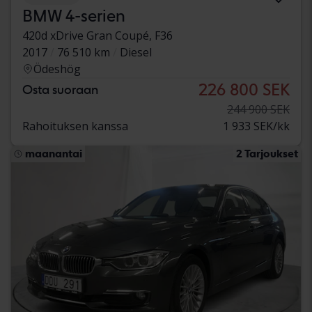
BMW 4-serien
420d xDrive Gran Coupé, F36
2017
76 510 km
Diesel
Ödeshög
226 800 SEK
Osta suoraan
244 900 SEK
Rahoituksen kanssa
1 933 SEK/kk
maanantai
2 Tarjoukset