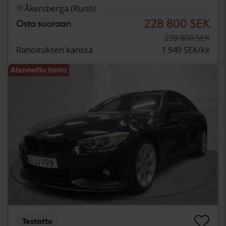
Åkersberga (Runö)
228 800 SEK
Osta suoraan
238 800 SEK
Rahoituksen kanssa
1 949 SEK/kk
Alennettu hinta
Testattu