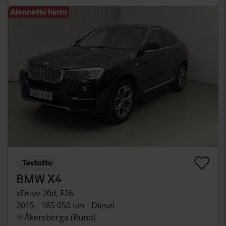
Alennettu hinta
Testattu
BMW X4
xDrive 20d, F26
2015
165 050 km
Diesel
Åkersberga (Runö)