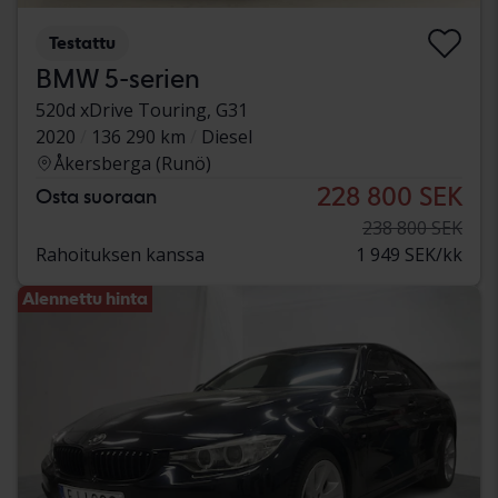
Testattu
BMW 5-serien
520d xDrive Touring, G31
2020
136 290 km
Diesel
Åkersberga (Runö)
228 800 SEK
Osta suoraan
238 800 SEK
Rahoituksen kanssa
1 949 SEK/kk
Alennettu hinta