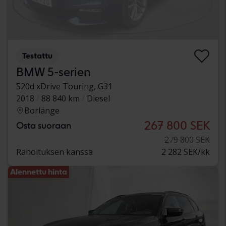
Testattu
BMW 5-serien
520d xDrive Touring, G31
2018
88 840 km
Diesel
Borlänge
267 800 SEK
Osta suoraan
279 800 SEK
Rahoituksen kanssa
2 282 SEK/kk
Alennettu hinta