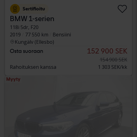
Sertifioitu
BMW 1-serien
118i 5dr, F20
2019
77 550 km
Bensiini
Kungälv (Ellesbo)
152 900 SEK
Osta suoraan
154 900 SEK
Rahoituksen kanssa
1 303 SEK/kk
Myyty