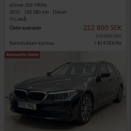
xDrive 20d 190hk
2015
105 580 km
Diesel
Luleå
212 800 SEK
Osta suoraan
219 800 SEK
Rahoituksen kanssa
1 814 SEK/kk
Alennettu hinta