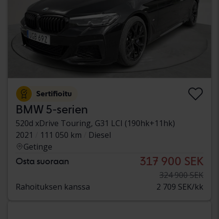
Sertifioitu
BMW 5-serien
520d xDrive Touring, G31 LCI (190hk+11hk)
2021
111 050 km
Diesel
Getinge
317 900 SEK
Osta suoraan
324 900 SEK
Rahoituksen kanssa
2 709 SEK/kk