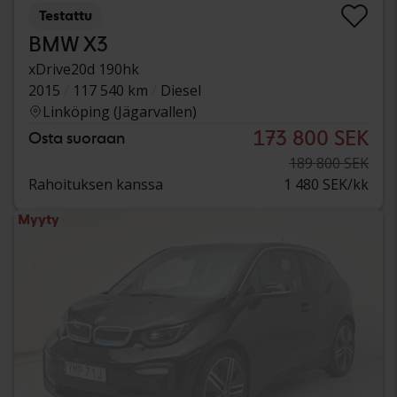
Testattu
BMW X3
xDrive20d 190hk
2015
117 540 km
Diesel
Linköping (Jägarvallen)
173 800 SEK
Osta suoraan
189 800 SEK
Rahoituksen kanssa
1 480 SEK/kk
Myyty