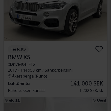
Testattu
BMW X5
xDrive40e, F15
2017
144 950 km
Sähkö/bensiini
Åkersberga (Runö)
141 000 SEK
Lähtöhinta
Rahoituksen kanssa
1 202 SEK/kk
elo 11
Uusi!