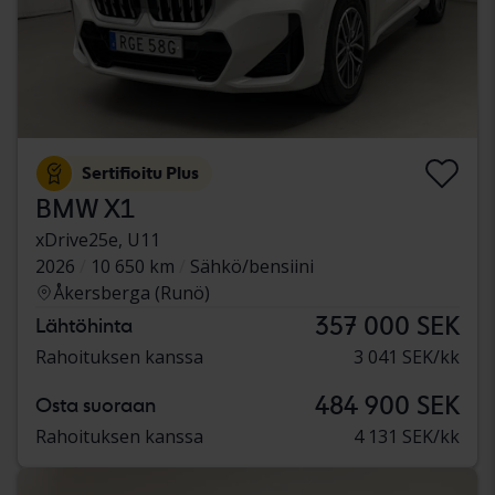
Sertifioitu Plus
BMW X1
xDrive25e, U11
2026
10 650 km
Sähkö/bensiini
Åkersberga (Runö)
357 000 SEK
Lähtöhinta
Rahoituksen kanssa
3 041 SEK/kk
484 900 SEK
Osta suoraan
Rahoituksen kanssa
4 131 SEK/kk