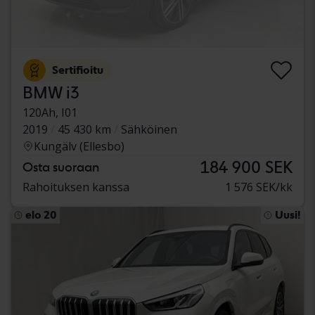
Sertifioitu
BMW i3
120Ah, I01
2019
45 430 km
Sähköinen
Kungälv (Ellesbo)
184 900 SEK
Osta suoraan
Rahoituksen kanssa
1 576 SEK/kk
elo 20
Uusi!