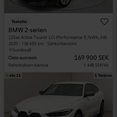
Testattu
BMW 2-serien
225xe Active Tourer LCI iPerformance 9,7kWh, F45
2020
138 650 km
Sähkö/bensiini
Sundsvall
169 900 SEK
Osta suoraan
Rahoituksen kanssa
1 448 SEK/kk
elo 11
1 Tarjous