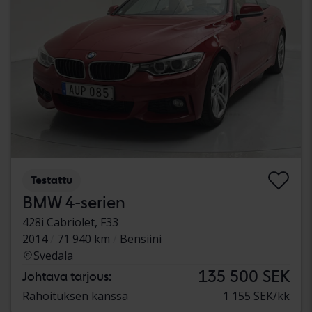
Testattu
BMW 4-serien
428i Cabriolet, F33
2014
71 940 km
Bensiini
Svedala
135 500 SEK
Johtava tarjous:
Rahoituksen kanssa
1 155 SEK/kk