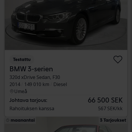
Testattu
BMW 3-serien
320d xDrive Sedan, F30
2014
149 010 km
Diesel
Umeå
66 500 SEK
Johtava tarjous:
Rahoituksen kanssa
567 SEK/kk
maanantai
3 Tarjoukset