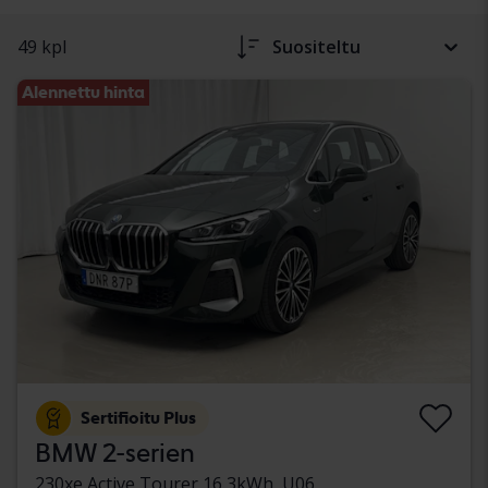
49 kpl
Suositeltu
Alennettu hinta
Sertifioitu Plus
BMW 2-serien
230xe Active Tourer 16,3kWh, U06