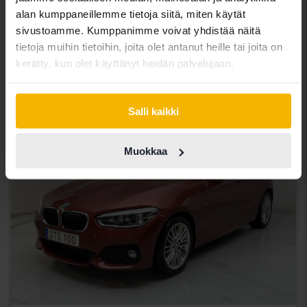
xDrive 20d, F26
alan kumppaneillemme tietoja siitä, miten käytät
2016
149 570 km
Diesel
sivustoamme. Kumppanimme voivat yhdistää näitä
Åkersberga (Runö)
tietoja muihin tietoihin, joita olet antanut heille tai joita on
187 800 SEK
Osta suoraan
kerätty, kun olet käyttänyt heidän palvelujaan.
198 900 SEK
Rahoituksen kanssa
1 601 SEK/kk
Salli kaikki
Alennettu hinta
Muokkaa