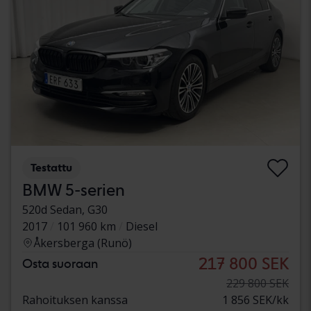
Testattu
BMW 5-serien
520d Sedan, G30
2017
101 960 km
Diesel
Åkersberga (Runö)
217 800 SEK
Osta suoraan
229 800 SEK
Rahoituksen kanssa
1 856 SEK/kk