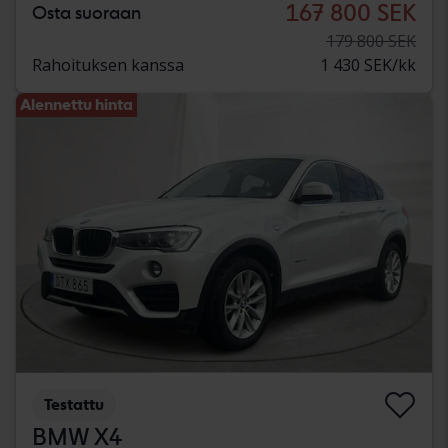
167 800 SEK
Osta suoraan
179 800 SEK
Rahoituksen kanssa
1 430 SEK/kk
Alennettu hinta
Testattu
BMW X4