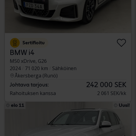
Sertifioitu
BMW i4
M50 xDrive, G26
2024
71 020 km
Sähköinen
Åkersberga (Runö)
242 000 SEK
Johtava tarjous:
Rahoituksen kanssa
2 061 SEK/kk
elo 11
Uusi!