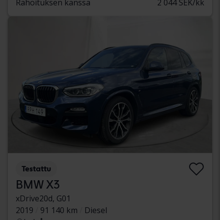
Rahoituksen kanssa
2 044 SEK/kk
Testattu
BMW X3
xDrive20d, G01
2019
91 140 km
Diesel