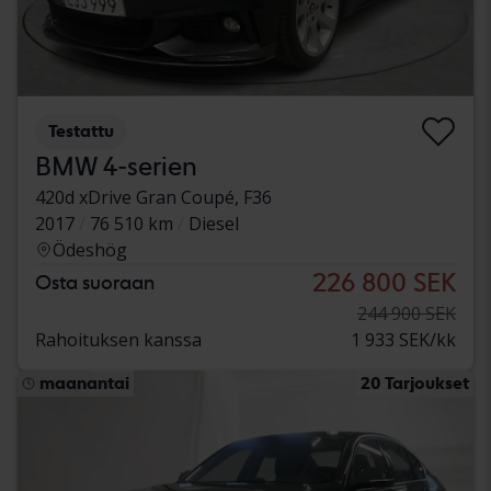
Testattu
BMW 4-serien
420d xDrive Gran Coupé, F36
2017
76 510 km
Diesel
Ödeshög
226 800 SEK
Osta suoraan
244 900 SEK
Rahoituksen kanssa
1 933 SEK/kk
maanantai
20 Tarjoukset