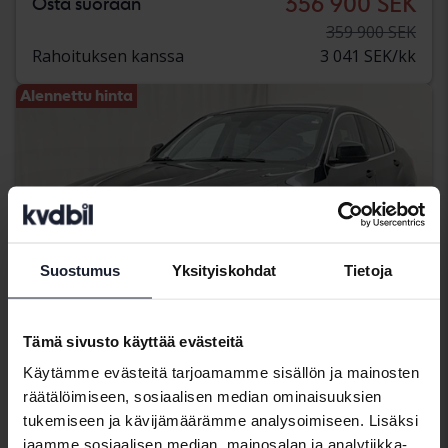
356 900 SEK
Osta suoraan
359 900 SEK
Rahoituksen kanssa
3 041 SEK/kk
Alennettu hinta
Suostumus
Yksityiskohdat
Tietoja
Tämä sivusto käyttää evästeitä
Käytämme evästeitä tarjoamamme sisällön ja mainosten
Testattu
räätälöimiseen, sosiaalisen median ominaisuuksien
tukemiseen ja kävijämäärämme analysoimiseen. Lisäksi
BMW X4
jaamme sosiaalisen median, mainosalan ja analytiikka-