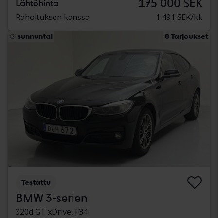
175 000 SEK
Lähtöhinta
Rahoituksen kanssa
1 491 SEK/kk
sunnuntai
8 Tarjoukset
Testattu
BMW 3-serien
320d GT xDrive, F34