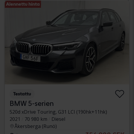
Alennettu hinta
Testattu
BMW 5-serien
520d xDrive Touring, G31 LCI (190hk+11hk)
2021
70 980 km
Diesel
Åkersberga (Runö)