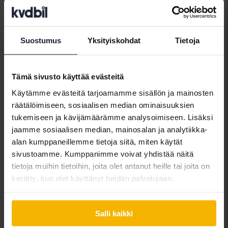
Suostumus
Yksityiskohdat
Tietoja
Automerkit
Tämä sivusto käyttää evästeitä
Alfa Romeo
Hyundai
Peugeot
Käytämme evästeitä tarjoamamme sisällön ja mainosten
Aston Martin
Iveco
Polestar
räätälöimiseen, sosiaalisen median ominaisuuksien
Audi
Jaguar
Porsche
tukemiseen ja kävijämäärämme analysoimiseen. Lisäksi
jaamme sosiaalisen median, mainosalan ja analytiikka-
Bentley
Jeep
Renault
alan kumppaneillemme tietoja siitä, miten käytät
BMW
KIA
Rolls-Royce
sivustoamme. Kumppanimme voivat yhdistää näitä
tietoja muihin tietoihin, joita olet antanut heille tai joita on
BYD
Land Rover
Saab
kerätty, kun olet käyttänyt heidän palvelujaan.
Cadillac
Lexus
SEAT
Chevrolet
Lynk&Co
Skoda
Salli kaikki
Chrysler
Maserati
Subaru