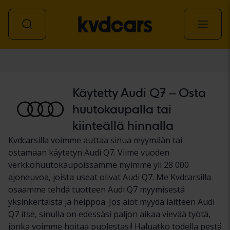
Auto
Käytetty Audi Q7 – Osta
huutokaupalla tai
kiinteällä hinnalla
Kvdcarsilla voimme auttaa sinua myymään tai
ostamaan käytetyn Audi Q7. Viime vuoden
verkkohuutokaupoissamme myimme yli 28 000
ajoneuvoa, joista useat olivat Audi Q7. Me Kvdcarsilla
osaamme tehdä tuotteen Audi Q7 myymisestä
yksinkertaista ja helppoa. Jos aiot myydä laitteen Audi
Q7 itse, sinulla on edessäsi paljon aikaa vievää työtä,
jonka voimme hoitaa puolestasi! Haluatko todella pestä