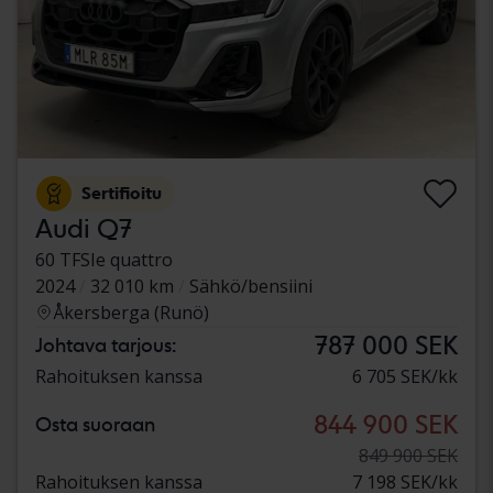
Sertifioitu
Audi Q7
60 TFSIe quattro
2024
32 010 km
Sähkö/bensiini
Åkersberga (Runö)
787 000 SEK
Johtava tarjous:
Rahoituksen kanssa
6 705 SEK/kk
844 900 SEK
Osta suoraan
849 900 SEK
Rahoituksen kanssa
7 198 SEK/kk