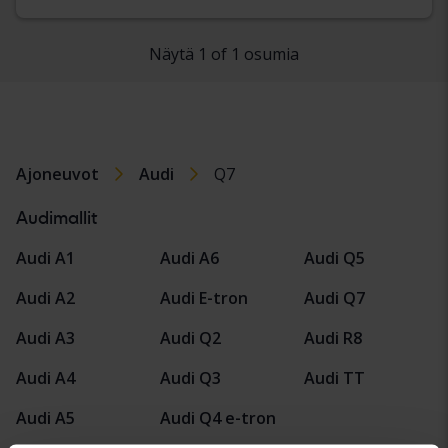
Näytä 1 of 1 osumia
Ajoneuvot
Audi
Q7
Audimallit
Audi A1
Audi A6
Audi Q5
Audi A2
Audi E-tron
Audi Q7
Audi A3
Audi Q2
Audi R8
Audi A4
Audi Q3
Audi TT
Audi A5
Audi Q4 e-tron