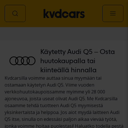
Auto
Käytetty Audi Q5 – Osta
huutokaupalla tai
kiinteällä hinnalla
Kvdcarsilla voimme auttaa sinua myymään tai
ostamaan käytetyn Audi Q5. Viime vuoden
verkkohuutokaupoissamme myimme yli 28 000
ajoneuvoa, joista useat olivat Audi Q5. Me Kvdcarsilla
osaamme tehdä tuotteen Audi Q5 myymisestä
yksinkertaista ja helppoa. Jos aiot myydä laitteen Audi
Q5 itse, sinulla on edessäsi paljon aikaa vievää työtä,
jonka voimme hoitaa puolestasi! Haluatko todella pestä