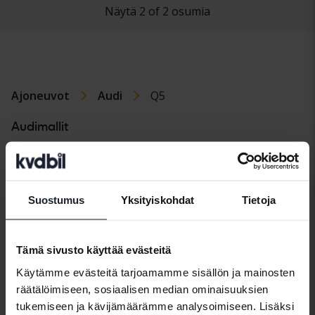
Näytä 2 of 2 osumia
Ajoneuvot
Audi
Q5
Audimallit
Audi A1
Audi A6
Audi Q5
Audi A2
Audi E-tron
Audi Q7
Suostumus
Yksityiskohdat
Tietoja
Audi A3
Audi Q2
Audi R8
Audi A4
Audi Q3
Audi TT
Tämä sivusto käyttää evästeitä
Audi A5
Audi Q4 e-tron
Käytämme evästeitä tarjoamamme sisällön ja mainosten
räätälöimiseen, sosiaalisen median ominaisuuksien
tukemiseen ja kävijämäärämme analysoimiseen. Lisäksi