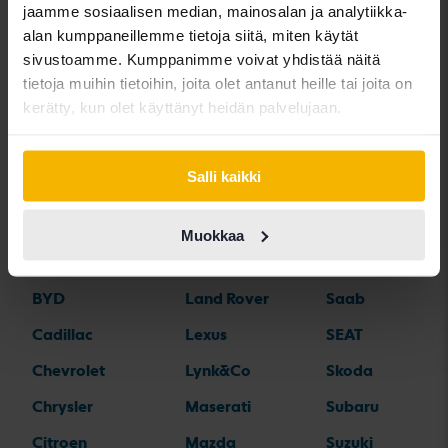
jaamme sosiaalisen median, mainosalan ja analytiikka-
alan kumppaneillemme tietoja siitä, miten käytät
Automerkit
sivustoamme. Kumppanimme voivat yhdistää näitä
tietoja muihin tietoihin, joita olet antanut heille tai joita on
kerätty, kun olet käyttänyt heidän palvelujaan.
Alfa Romeo
Hyundai
Peugeot
Aston Martin
Iveco
Polestar
Salli kaikki
Audi
Jaguar
Porsche
Bentley
Jeep
Renault
Muokkaa
BMW
KIA
Rolls-Royce
BYD
Land Rover
Saab
Cadillac
Lexus
SEAT
Chevrolet
Lynk&Co
Skoda
Chrysler
Maserati
Subaru
Citroen
Mazda
Suzuki