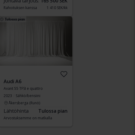
Johtava tarjous:
165 500 SEK
Rahoituksen kanssa
1 410 SEK/kk
Tulossa pian
Audi A6
Avant 55 TFSI e quattro
2023
Sähkö/bensiini
Åkersberga (Runö)
Lähtöhinta
Tulossa pian
Arvostuksemme on matkalla