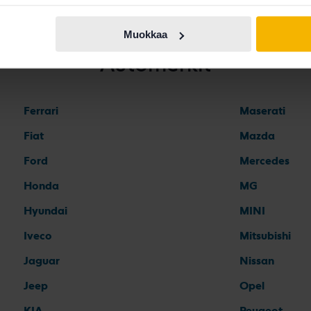
Muokkaa
Automerkit
Ferrari
Maserati
Fiat
Mazda
Ford
Mercedes
Honda
MG
Hyundai
MINI
Iveco
Mitsubishi
Jaguar
Nissan
Jeep
Opel
KIA
Peugeot