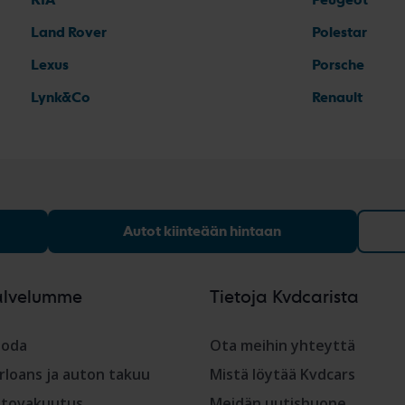
Land Rover
Polestar
Lexus
Porsche
Lynk&Co
Renault
Autot kiinteään hintaan
alvelumme
Tietoja Kvdcarista
oda
Ota meihin yhteyttä
rloans ja auton takuu
Mistä löytää Kvdcars
tovakuutus
Meidän uutishuone