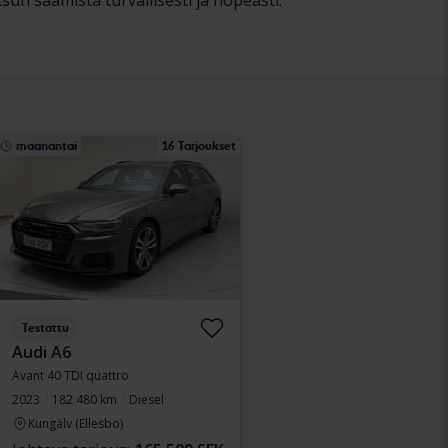
un saamista turvallisesti ja nopeasti.
maanantai
16 Tarjoukset
Testattu
Audi A6
Avant 40 TDI quattro
2023
182 480 km
Diesel
Kungälv (Ellesbo)