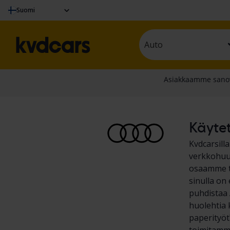
Suomi
Auto
Käytet
Kvdcarsill
verkkohuut
osaamme te
sinulla on
puhdistaa A
huolehtia 
paperityöt