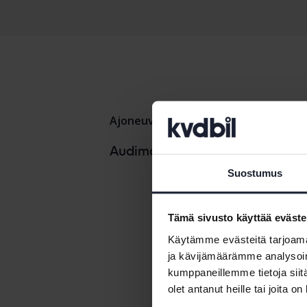
Ajoneuvot
Audi
A6
Audi A1
Audimallit
Suostumus
Audi A2
Audi A3
Tämä sivusto käyttää eväste
Audi A4
Käytämme evästeitä tarjoama
ja kävijämäärämme analysoim
kumppaneillemme tietoja siitä
olet antanut heille tai joita o