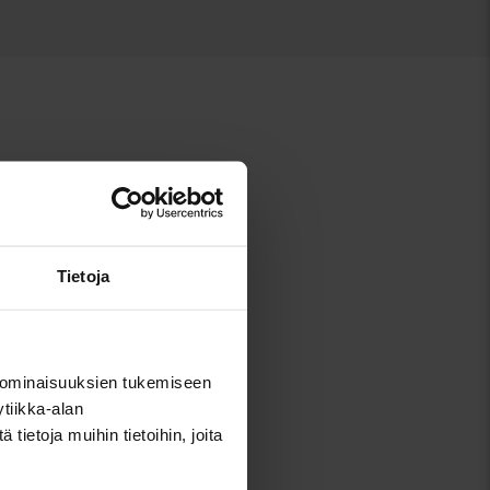
Audi R8
Tietoja
Audi TT
 ominaisuuksien tukemiseen
tiikka-alan
ietoja muihin tietoihin, joita