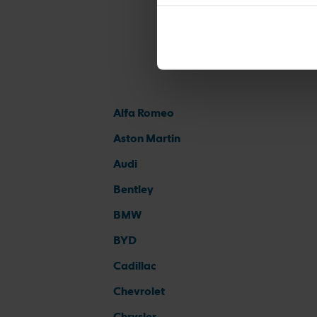
Alfa Romeo
Aston Martin
Audi
Bentley
BMW
BYD
Cadillac
Chevrolet
Chrysler