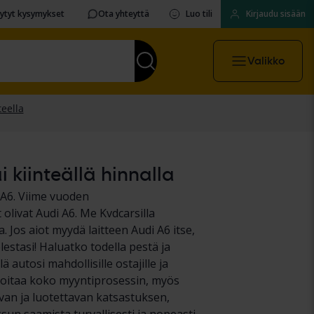
sytyt kysymykset
Ota yhteyttä
Luo tili
Kirjaudu sisään
Valikko
 kiinteällä hinnalla
 A6. Viime vuoden
livat Audi A6. Me Kvdcarsilla
Jos aiot myydä laitteen Audi A6 itse,
estasi! Haluatko todella pestä ja
ä autosi mahdollisille ostajille ja
hoitaa koko myyntiprosessin, myös
van ja luotettavan katsastuksen,