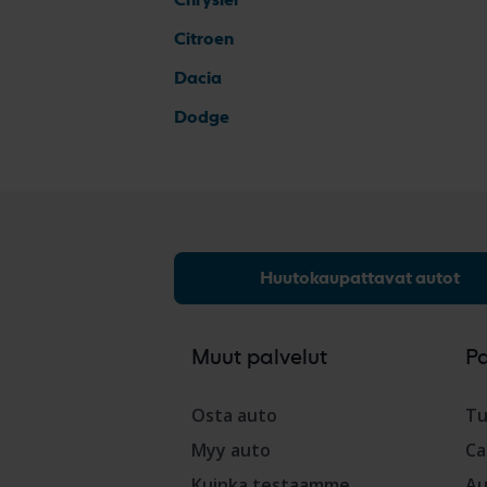
Citroen
Dacia
Dodge
Huutokaupattavat autot
Muut palvelut
P
Osta auto
Tu
Myy auto
Ca
Kuinka testaamme
Au