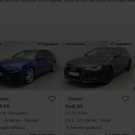
 autosi uudelle omistajalle, eikä sinun tarvitse odottaa maks
ai
21 Tarjoukset
Huomenna
43 Tarjoukset
tattu
Testattu
i A6
Audi A6
t 45 TFSI quattro
2.0 TDI Avant
49 860 km
Bensiini
2013
221 990 km
Diesel
ngälv (Ellesbo)
Åkersberga (Runö)