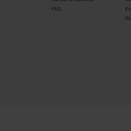
FAQ
Ku
No