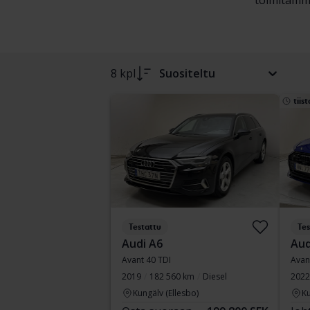
toimitamme
8 kpl
Suositeltu
tiist
Testattu
Tes
Audi A6
Aud
Avant 40 TDI
Avan
2019
182 560 km
Diesel
2022
Kungälv (Ellesbo)
Ku