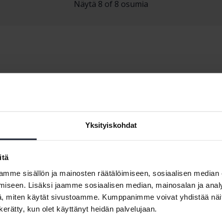
Näytä 8 of 8 osumia
Audi A5
Audi Q3
Yksityiskohdat
Audi A6
Audi Q4 e-tron
Audi E-tron
Audi Q5
itä
Audi Q2
Audi Q7
mme sisällön ja mainosten räätälöimiseen, sosiaalisen median
iseen. Lisäksi jaamme sosiaalisen median, mainosalan ja analy
, miten käytät sivustoamme. Kumppanimme voivat yhdistää näitä t
n kerätty, kun olet käyttänyt heidän palvelujaan.