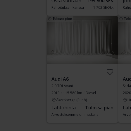
Osta suoraan
199 800 SEK
Joh
Rahoituksen kanssa
1 702 SEK/kk
Raho
Tulossa pian
Tulo
Audi A6
Aud
2.0 TDI Avant
Seda
2013
115 580 km
Diesel
2020
Åkersberga (Runö)
Li
Lähtöhinta
Tulossa pian
Läh
Arvostuksemme on matkalla
Arvo