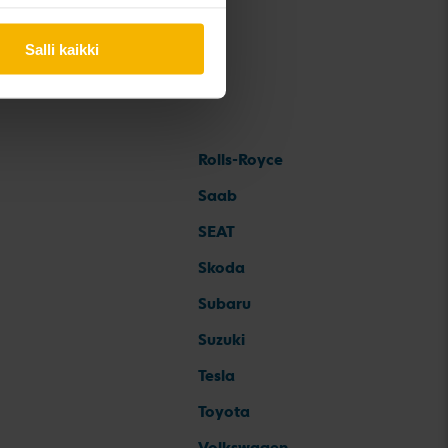
Salli kaikki
Rolls-Royce
Saab
SEAT
Skoda
Subaru
Suzuki
Tesla
Toyota
Volkswagen