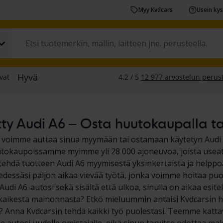
Myy Kvdcars
Usein ky
ty Audi A6 – Osta huutokaupalla tai
a voimme auttaa sinua myymään tai ostamaan käytetyn Audi
okaupoissamme myimme yli 28 000 ajoneuvoa, joista useat o
hdä tuotteen Audi A6 myymisestä yksinkertaista ja helppoa. 
 edessäsi paljon aikaa vievää työtä, jonka voimme hoitaa puol
udi A6-autosi sekä sisältä että ulkoa, sinulla on aikaa esitell
kaikesta mainonnasta? Etkö mieluummin antaisi Kvdcarsin 
? Anna Kvdcarsin tehdä kaikki työ puolestasi. Teemme katta