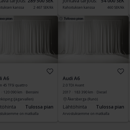
tava tarjous:
289 500 SEK
Johtava tarjous:
54 000 SEK
ituksen kanssa
2 467 SEK/kk
Rahoituksen kanssa
460 SEK/kk
ssa pian
Tulossa pian
i A6
Audi A6
n 45 TFSI quattro
2.0 TDI Avant
120 090 km
Bensiini
2017
183 390 km
Diesel
nköping (Jägarvallen)
Åkersberga (Runö)
töhinta
Tulossa pian
Lähtöhinta
Tulossa pian
stuksemme on matkalla
Arvostuksemme on matkalla