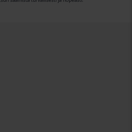
un saamista turvallisesti ja nopeasti.