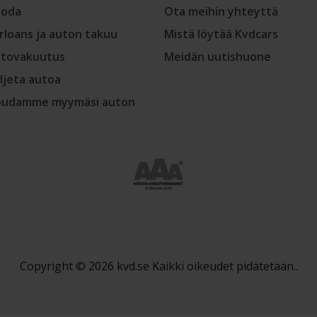
oda
Ota meihin yhteyttä
rloans ja auton takuu
Mistä löytää Kvdcars
tovakuutus
Meidän uutishuone
ljeta autoa
udamme myymäsi auton
Copyright © 2026 kvd.se Kaikki oikeudet pidätetään..