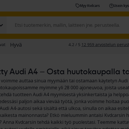
Myy Kvdcars
Usein ky
ty Audi A4 – Osta huutokaupalla tai
a voimme auttaa sinua myymään tai ostamaan käytetyn Audi
okaupoissamme myimme yli 28 000 ajoneuvoa, joista useat o
hdä tuotteen Audi A4 myymisestä yksinkertaista ja helppoa. 
 edessäsi paljon aikaa vievää työtä, jonka voimme hoitaa puol
udi A4-autosi sekä sisältä että ulkoa, sinulla on aikaa esitell
kaikesta mainonnasta? Etkö mieluummin antaisi Kvdcarsin 
? Anna Kvdcarsin tehdä kaikki työ puolestasi. Teemme katta