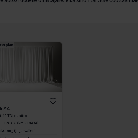
 autosi uudelle omistajalle, eikä sinun tarvitse odottaa maks
ssa pian
i A4
t 40 TDI quattro
126 630 km
Diesel
nköping (Jägarvallen)