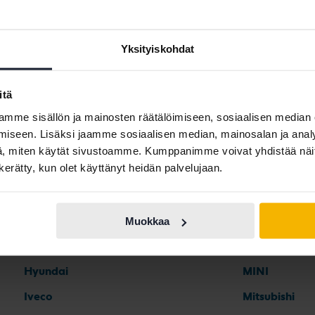
Yksityiskohdat
itä
Automerkit
mme sisällön ja mainosten räätälöimiseen, sosiaalisen median
iseen. Lisäksi jaamme sosiaalisen median, mainosalan ja analy
, miten käytät sivustoamme. Kumppanimme voivat yhdistää näitä t
n kerätty, kun olet käyttänyt heidän palvelujaan.
Ferrari
Maserati
Fiat
Mazda
Ford
Mercedes
Muokkaa
Honda
MG
Hyundai
MINI
Iveco
Mitsubishi