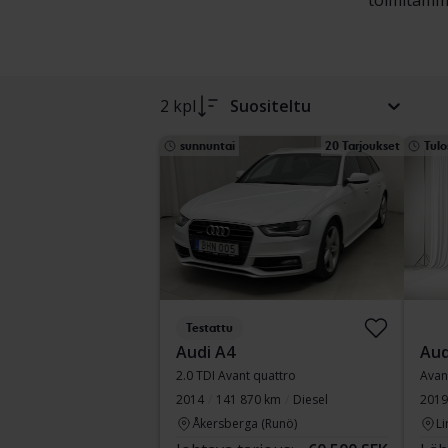
toimitamme
2 kpl
Suositeltu
sunnuntai
20 Tarjoukset
Tulo
Testattu
Audi A4
Aud
2.0 TDI Avant quattro
Avan
2014
141 870 km
Diesel
2019
Åkersberga (Runö)
Li