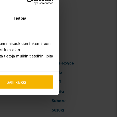
Tietoja
 ominaisuuksien tukemiseen
tiikka-alan
ietoja muihin tietoihin, joita
Rolls-Royce
Saab
SEAT
Salli kaikki
Skoda
Subaru
Suzuki