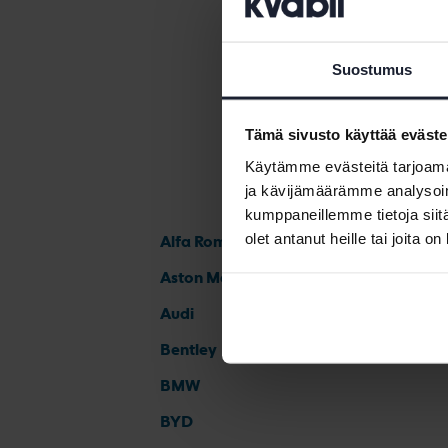
Suostumus
Tämä sivusto käyttää eväste
Käytämme evästeitä tarjoama
ja kävijämäärämme analysoim
kumppaneillemme tietoja siitä
olet antanut heille tai joita o
Alfa Romeo
Aston Martin
Audi
Bentley
BMW
BYD