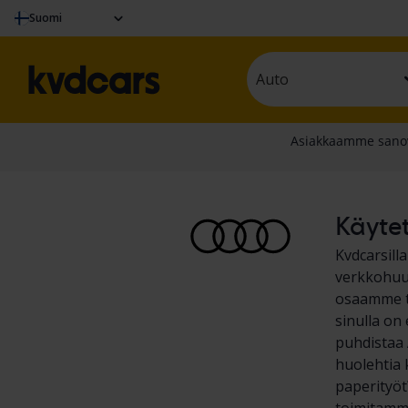
Suomi
Auto
Käytet
Kvdcarsill
verkkohuut
osaamme te
sinulla on
puhdistaa A
huolehtia 
paperityöt