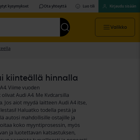
sytyt kysymykset
Ota yhteyttä
Luo tili
Kirjaudu sisään
Valikko
 kiinteällä hinnalla
 A4. Viime vuoden
livat Audi A4. Me Kvdcarsilla
Jos aiot myydä laitteen Audi A4 itse,
estasi! Haluatko todella pestä ja
ä autosi mahdollisille ostajille ja
hoitaa koko myyntiprosessin, myös
van ja luotettavan katsastuksen,