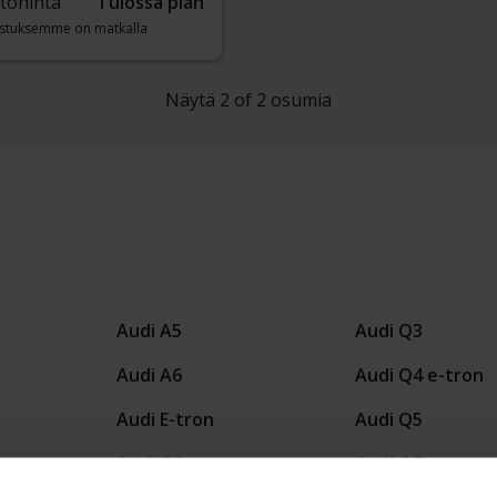
töhinta
Tulossa pian
stuksemme on matkalla
Näytä 2 of 2 osumia
Audi A5
Audi Q3
Audi A6
Audi Q4 e-tron
Audi E-tron
Audi Q5
Audi Q2
Audi Q7