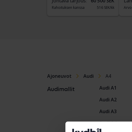
Johtava tarjous:
60 500 SEK
Läh
Rahoituksen kanssa
516 SEK/kk
Arvo
Ajoneuvot
Audi
A4
Audi A1
Audimallit
Audi A2
Audi A3
Audi A4