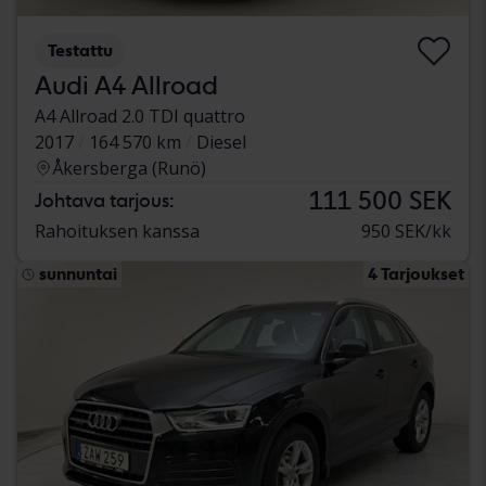
Testattu
Audi A4 Allroad
A4 Allroad 2.0 TDI quattro
2017
164 570 km
Diesel
Åkersberga (Runö)
111 500 SEK
Johtava tarjous:
Rahoituksen kanssa
950 SEK/kk
sunnuntai
4 Tarjoukset