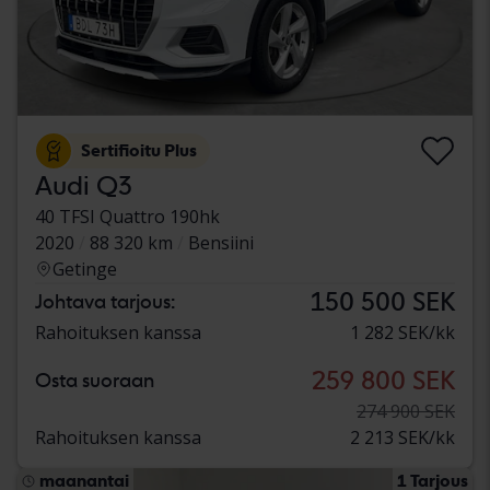
Sertifioitu Plus
Audi Q3
40 TFSI Quattro 190hk
2020
88 320 km
Bensiini
Getinge
150 500 SEK
Johtava tarjous:
Rahoituksen kanssa
1 282 SEK/kk
259 800 SEK
Osta suoraan
274 900 SEK
Rahoituksen kanssa
2 213 SEK/kk
maanantai
1 Tarjous