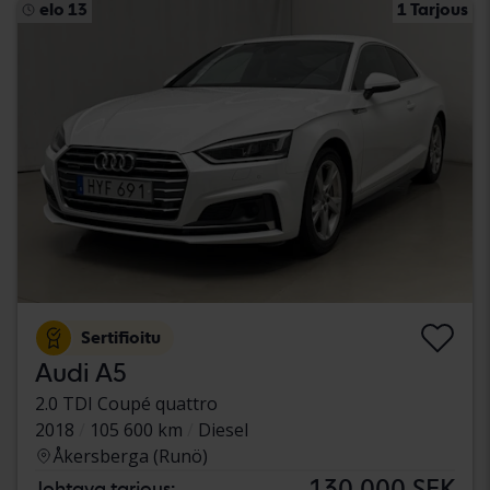
elo 13
1 Tarjous
Sertifioitu
Audi A5
2.0 TDI Coupé quattro
2018
105 600 km
Diesel
Åkersberga (Runö)
130 000 SEK
Johtava tarjous: