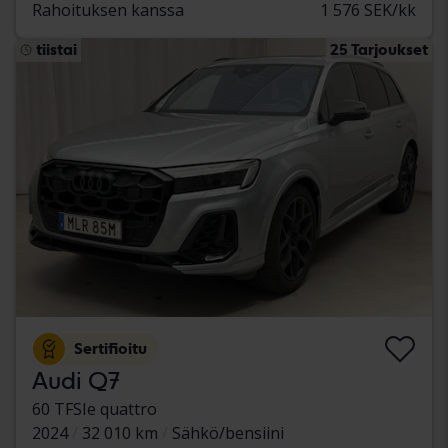
Rahoituksen kanssa
1 576 SEK/kk
tiistai
25 Tarjoukset
Sertifioitu
Audi Q7
60 TFSIe quattro
2024
32 010 km
Sähkö/bensiini