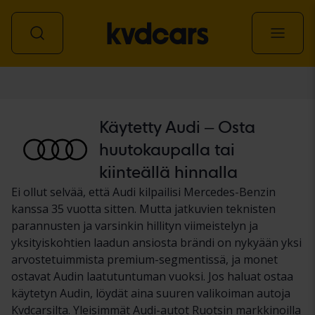
Auto
Käytetty Audi – Osta
huutokaupalla tai
kiinteällä hinnalla
Ei ollut selvää, että Audi kilpailisi Mercedes-Benzin
kanssa 35 vuotta sitten. Mutta jatkuvien teknisten
parannusten ja varsinkin hillityn viimeistelyn ja
yksityiskohtien laadun ansiosta brändi on nykyään yksi
arvostetuimmista premium-segmentissä, ja monet
ostavat Audin laatutuntuman vuoksi. Jos haluat ostaa
käytetyn Audin, löydät aina suuren valikoiman autoja
Kvdcarsilta. Yleisimmät Audi-autot Ruotsin markkinoilla