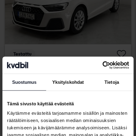
Testattu
Audi A1
Sportback 30 TFSI
2020
69 210 km
Bensiini
Suostumus
Yksityiskohdat
Tietoja
Kungälv (Ellesbo)
154 900 SEK
Osta suoraan
Tämä sivusto käyttää evästeitä
159 900 SEK
Rahoituksen kanssa
1 320 SEK/kk
Käytämme evästeitä tarjoamamme sisällön ja mainosten
räätälöimiseen, sosiaalisen median ominaisuuksien
Alennettu hinta
tukemiseen ja kävijämäärämme analysoimiseen. Lisäksi
jaamme sosiaalisen median, mainosalan ja analytiikka-