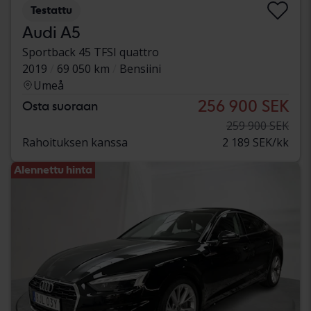
Testattu
Audi A5
Sportback 45 TFSI quattro
2019
69 050 km
Bensiini
Umeå
256 900 SEK
Osta suoraan
259 900 SEK
Rahoituksen kanssa
2 189 SEK/kk
Alennettu hinta