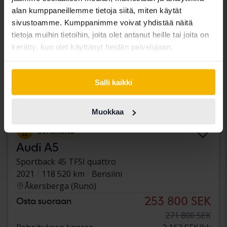
alan kumppaneillemme tietoja siitä, miten käytät
sivustoamme. Kumppanimme voivat yhdistää näitä
tietoja muihin tietoihin, joita olet antanut heille tai joita on
kerätty, kun olet käyttänyt heidän palvelujaan.
Salli kaikki
Muokkaa
Sertifioitu
Audi A5
Sportback 45 TFSI quattro
2021
118 520 km
Bensiini
Åkersberga (Runö)
253 800 SEK
Osta suoraan
271 800 SEK