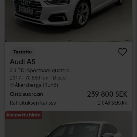
Testattu
Audi A5
2.0 TDI Sportback quattro
2017
70 880 km
Diesel
Åkersberga (Runö)
239 800 SEK
Osta suoraan
Rahoituksen kanssa
2 043 SEK/kk
Alennettu hinta