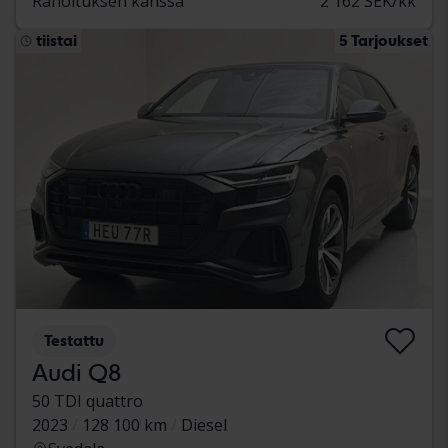
Rahoituksen kanssa
2 162 SEK/kk
tiistai
5 Tarjoukset
Testattu
Audi Q8
50 TDI quattro
2023
128 100 km
Diesel