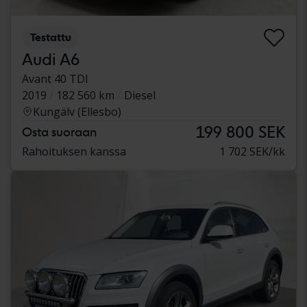
Testattu
Audi A6
Avant 40 TDI
2019
182 560 km
Diesel
Kungälv (Ellesbo)
199 800 SEK
Osta suoraan
Rahoituksen kanssa
1 702 SEK/kk