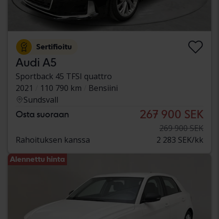
Sertifioitu
Audi A5
Sportback 45 TFSI quattro
2021
110 790 km
Bensiini
Sundsvall
267 900 SEK
Osta suoraan
269 900 SEK
Rahoituksen kanssa
2 283 SEK/kk
Alennettu hinta