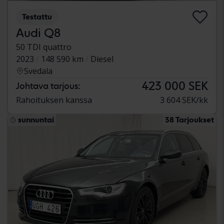
Testattu
Audi Q8
50 TDI quattro
2023
148 590 km
Diesel
Svedala
423 000 SEK
Johtava tarjous:
Rahoituksen kanssa
3 604 SEK/kk
sunnuntai
38 Tarjoukset