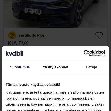
Sertifioitu Plus
KIA EV6
AWD
2022
30 700 km
Sähköinen
Kungälv (Ellesbo)
Suostumus
Yksityiskohdat
Tietoja
406 900 SEK
Osta suoraan
409 900 SEK
Rahoituksen kanssa
3 467 SEK/kk
Tämä sivusto käyttää evästeitä
keskiviikko
27 Tarjoukset
Käytämme evästeitä tarjoamamme sisällön ja mainosten
räätälöimiseen, sosiaalisen median ominaisuuksien
tukemiseen ja kävijämäärämme analysoimiseen. Lisäksi
jaamme sosiaalisen median, mainosalan ja analytiikka-