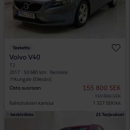
Testattu
Volvo V40
T2
2017
93 680 km
Bensiini
Kungälv (Ellesbo)
155 800 SEK
Osta suoraan
159 800 SEK
Rahoituksen kanssa
1 327 SEK/kk
keskiviikko
21 Tarjoukset