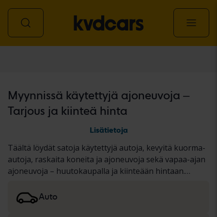
Kaikki ajoneuvot
Myynnissä käytettyjä ajoneuvoja –
Tarjous ja kiinteä hinta
Lisätietoja
Täältä löydät satoja käytettyjä autoja, kevyitä kuorma-
autoja, raskaita koneita ja ajoneuvoja sekä vapaa-ajan
ajoneuvoja – huutokaupalla ja kiinteään hintaan.
Ajoneuvolle on joko suoritettu perusteellinen KVD-
testi tai se on dokumentoitu standardoidun
Auto
protokollan perusteella. Esittelemme tulokset