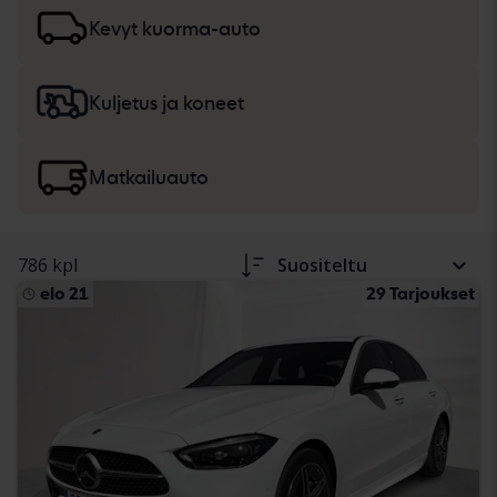
ajoneuvokuvauksessa. Lue lisää
autojen ja kevyiden
kuorma-autojen
sekä
raskaiden koneiden, kuorma-
Kevyt kuorma-auto
autojen ja vapaa-ajan ajoneuvojen
ostamisesta.
Kuljetus ja koneet
Matkailuauto
786 kpl
Suositeltu
elo 21
29 Tarjoukset