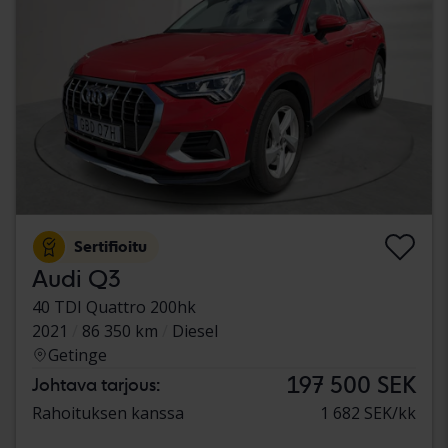
Sertifioitu
Audi Q3
40 TDI Quattro 200hk
2021
86 350 km
Diesel
Getinge
197 500 SEK
Johtava tarjous:
Rahoituksen kanssa
1 682 SEK/kk