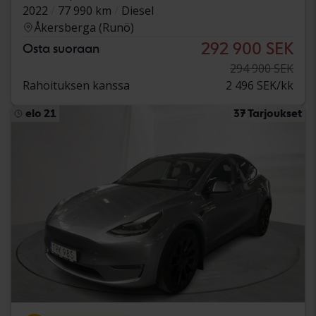
2022
77 990 km
Diesel
Åkersberga (Runö)
292 900 SEK
Osta suoraan
294 900 SEK
Rahoituksen kanssa
2 496 SEK/kk
elo 21
37 Tarjoukset