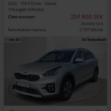
2022
159 010 km
Diesel
Kungälv (Ellesbo)
257 800 SEK
Osta suoraan
264 800 SEK
Rahoituksen kanssa
2 197 SEK/kk
elo 14
24 Tarjoukset