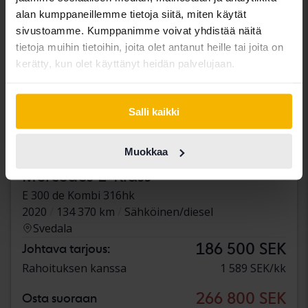
alan kumppaneillemme tietoja siitä, miten käytät
sivustoamme. Kumppanimme voivat yhdistää näitä
tietoja muihin tietoihin, joita olet antanut heille tai joita on
kerätty, kun olet käyttänyt heidän palvelujaan.
Salli kaikki
Muokkaa
Testattu
Mercedes E-Klass
E 300 de Kombi 316hk
2020
134 370 km
Sähköinen/diesel
Svedala
186 500 SEK
Johtava tarjous:
Rahoituksen kanssa
1 589 SEK/kk
266 800 SEK
Osta suoraan