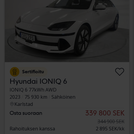
Sertifioitu
Hyundai IONIQ 6
IONIQ 6 77kWh AWD
2023
75 930 km
Sähköinen
Karlstad
339 800 SEK
Osta suoraan
344 900 SEK
Rahoituksen kanssa
2 895 SEK/kk