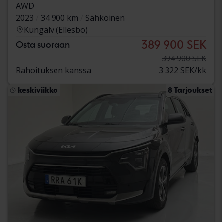
AWD
2023
34 900 km
Sähköinen
Kungälv (Ellesbo)
389 900 SEK
Osta suoraan
394 900 SEK
Rahoituksen kanssa
3 322 SEK/kk
keskiviikko
8 Tarjoukset