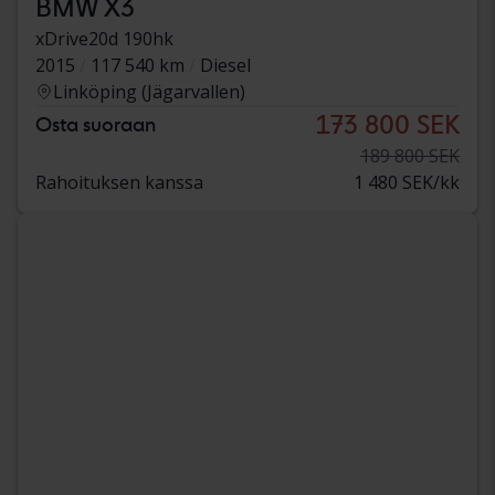
BMW X3
xDrive20d 190hk
2015
117 540 km
Diesel
Linköping (Jägarvallen)
173 800 SEK
Osta suoraan
189 800 SEK
Rahoituksen kanssa
1 480 SEK/kk