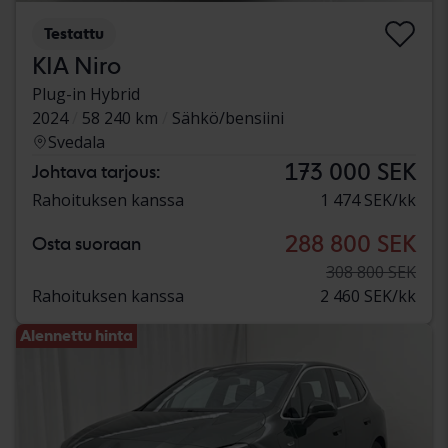
Testattu
KIA Niro
Plug-in Hybrid
2024
58 240 km
Sähkö/bensiini
Svedala
173 000 SEK
Johtava tarjous:
Rahoituksen kanssa
1 474 SEK/kk
288 800 SEK
Osta suoraan
308 800 SEK
Rahoituksen kanssa
2 460 SEK/kk
Alennettu hinta