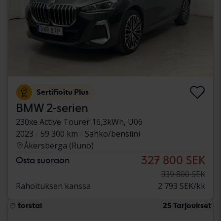
Sertifioitu Plus
BMW 2-serien
230xe Active Tourer 16,3kWh, U06
2023
59 300 km
Sähkö/bensiini
Åkersberga (Runö)
327 800 SEK
Osta suoraan
339 800 SEK
Rahoituksen kanssa
2 793 SEK/kk
torstai
25 Tarjoukset