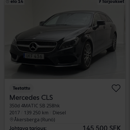
elo 14
7 Tarjoukset
Testattu
Mercedes CLS
350d 4MATIC SB 258hk
2017
139 250 km
Diesel
Åkersberga (Runö)
145 500 SEK
Johtava tarjous: