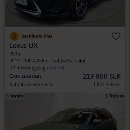
Sertifioitu Plus
Lexus UX
250h
2019
100 470 km
Sähkö/bensiini
Linköping (Jägarvallen)
219 800 SEK
Osta suoraan
Rahoituksen kanssa
1 873 SEK/kk
torstai
1 Tarjous