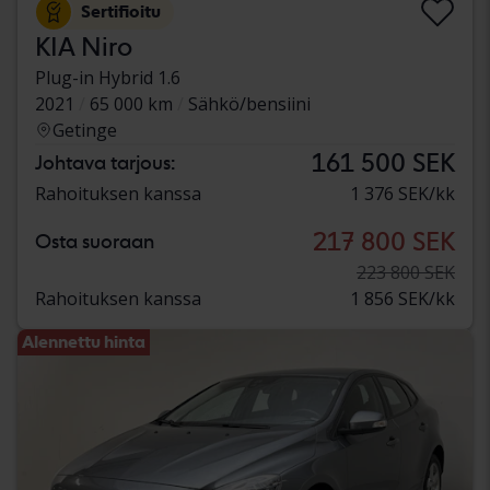
Sertifioitu
KIA Niro
Plug-in Hybrid 1.6
2021
65 000 km
Sähkö/bensiini
Getinge
161 500 SEK
Johtava tarjous:
Rahoituksen kanssa
1 376 SEK/kk
217 800 SEK
Osta suoraan
223 800 SEK
Rahoituksen kanssa
1 856 SEK/kk
Alennettu hinta