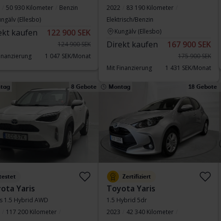
50 930 Kilometer
Benzin
2022
83 190 Kilometer
ngälv (Ellesbo)
Elektrisch/Benzin
ekt kaufen
122 900 SEK
Kungälv (Ellesbo)
Direkt kaufen
167 900 SEK
124 900 SEK
Finanzierung
1 047 SEK/Monat
175 900 SEK
Mit Finanzierung
1 431 SEK/Monat
tag
8 Gebote
Montag
18 Gebote
testet
Zertifiziert
ota Yaris
Toyota Yaris
s 1.5 Hybrid AWD
1.5 Hybrid 5dr
117 200 Kilometer
2023
42 340 Kilometer