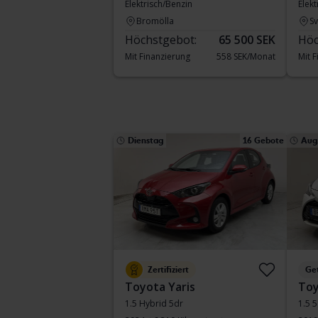
Elektrisch/Benzin
Elekt
Bromölla
S
Höchstgebot:
65 500 SEK
Höc
Mit Finanzierung
558 SEK/Monat
Mit 
Dienstag
16 Gebote
Aug.
Zertifiziert
Ge
Toyota Yaris
Toy
1.5 Hybrid 5dr
1.5 