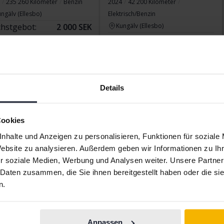
235 260 Kilometer
Benzin
2024
42 200 Kilometer
ngälv (Ellesbo)
Elektrisch/Benzin
hstgebot:
2 000 SEK
Kungälv (Ellesbo)
Startpreis
Demnächst
Unsere Bewertung ist auf dem Weg
Details
Cookies
Anzeige 11 von 11 Treffer
nhalte und Anzeigen zu personalisieren, Funktionen für soziale
Website zu analysieren. Außerdem geben wir Informationen zu I
r soziale Medien, Werbung und Analysen weiter. Unsere Partner
 Daten zusammen, die Sie ihnen bereitgestellt haben oder die s
n.
Anpassen