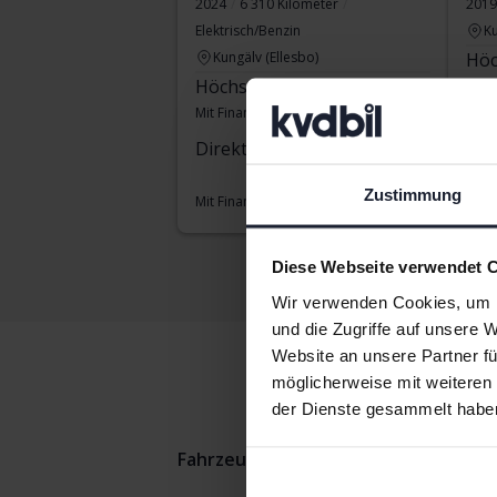
2024
6 310 Kilometer
2019
Elektrisch/Benzin
Ku
Kungälv (Ellesbo)
Höc
Höchstgebot:
195 500 SEK
Mit Finanzierung
1 666 SEK/Monat
Direkt kaufen
229 900 SEK
234 900 SEK
Zustimmung
Mit Finanzierung
1 959 SEK/Monat
Diese Webseite verwendet 
Wir verwenden Cookies, um I
und die Zugriffe auf unsere 
Website an unsere Partner fü
möglicherweise mit weiteren
der Dienste gesammelt habe
Fahrzeuge
Toyota
Yaris