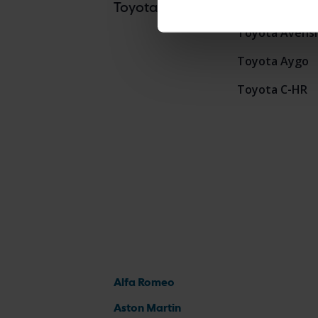
Toyota Auris
ToyotaModelle
Toyota Avensi
Toyota Aygo
Toyota C-HR
Alfa Romeo
Aston Martin