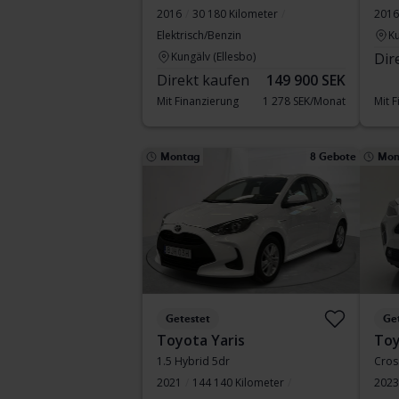
2016
30 180 Kilometer
2016
Elektrisch/Benzin
Ku
Kungälv (Ellesbo)
Dir
Direkt kaufen
149 900 SEK
Mit Finanzierung
1 278 SEK/Monat
Mit 
Montag
8 Gebote
Mon
Getestet
Ge
Toyota Yaris
Toy
1.5 Hybrid 5dr
Cros
2021
144 140 Kilometer
2023