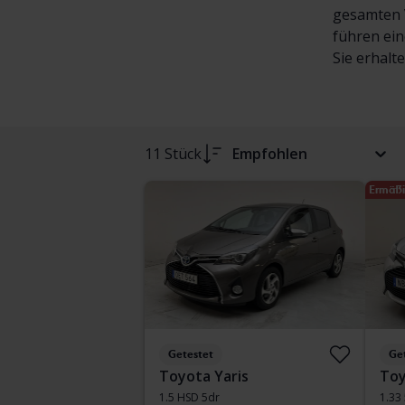
gesamten V
führen ein
Sie erhalt
11 Stück
Empfohlen
Ermäßi
Getestet
Ge
Toyota Yaris
Toy
1.5 HSD 5dr
1.33