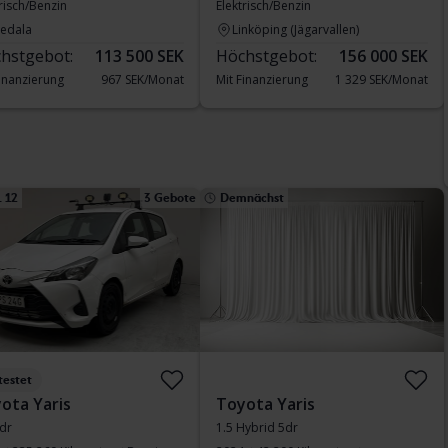
risch/Benzin
Elektrisch/Benzin
vedala
Linköping (Jägarvallen)
hstgebot:
113 500 SEK
Höchstgebot:
156 000 SEK
Finanzierung
967 SEK/Monat
Mit Finanzierung
1 329 SEK/Monat
 12
3 Gebote
Demnächst
testet
ota Yaris
Toyota Yaris
5dr
1.5 Hybrid 5dr