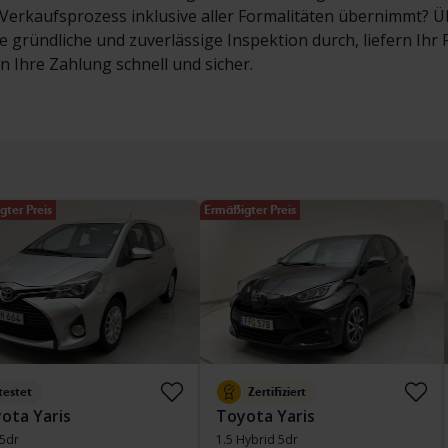
erkaufsprozess inklusive aller Formalitäten übernimmt? Übe
e gründliche und zuverlässige Inspektion durch, liefern Ih
en Ihre Zahlung schnell und sicher.
gter Preis
Ermäßigter Preis
testet
Zertifiziert
ota Yaris
Toyota Yaris
 5dr
1.5 Hybrid 5dr