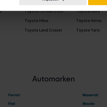
Toyota Corolla
Toyota Prius
s
Toyota Corolla Cross
Toyota Rav4
Toyota Hilux
Toyota Verso
Toyota Land Cruiser
Toyota Yaris
Automarken
Ferrari
Maserati
Fiat
Mazda