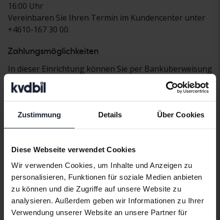
16:00 Uhr
Vereinbaren Sie Ihren Termin im Kundencenter unter
+4610-167 30 00.
Zahlungsmöglichkeiten
In dieser Einrichtung können Sie per Banküberweisung
oder Swish bezahlen.
Kontakt
Zustimmung
Details
Über Cookies
Telefon
+4610-167 30 00
Fax
Fax +4610-167 30 80 (Kundendienstzentrum)
Diese Webseite verwendet Cookies
Adresse
Wir verwenden Cookies, um Inhalte und Anzeigen zu
Kung Birgers väg 5
personalisieren, Funktionen für soziale Medien anbieten
61131
Nyköping
zu können und die Zugriffe auf unsere Website zu
analysieren. Außerdem geben wir Informationen zu Ihrer
Finden Sie uns
Verwendung unserer Website an unsere Partner für