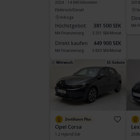
2024
14 690 Kilometer
2018
Elektrisch/Diesel
S
Arboga
Dir
Höchstgebot:
381 500 SEK
Mit 
Mit Finanzierung
3 251 SEK/Monat
Direkt kaufen
449 900 SEK
Mit Finanzierung
3 833 SEK/Monat
Mittwoch
15 Gebote
Zertifiziert Plus
Opel Corsa
Lex
1.2 Hybrid 5dr
250h