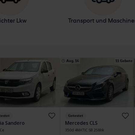
ichter Lkw
Transport und Maschine
Aug. 14
11 Gebote
testet
Getestet
ia Sandero
Mercedes CLS
TCe
350d 4MATIC SB 258hk