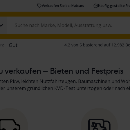
Verkaufen Sie bei Kvdcars
Häufig gestellte F
 verkaufen – Bieten und Festpreis
chten Pkw, leichten Nutzfahrzeugen, Baumaschinen und Wo
der unserem gründlichen KVD-Test unterzogen oder nach ei
Sie in der Fahrzeugbeschreibung. Lesen Sie mehr über den 
inen, Lkw und Wohnmobilen
.