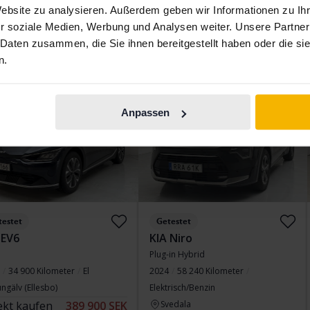
Website zu analysieren. Außerdem geben wir Informationen zu I
Finanzierung
2 197 SEK/Monat
Mit Finanzierung
1 393 SEK/Monat
r soziale Medien, Werbung und Analysen weiter. Unsere Partner
Direkt kaufen
217 800 SEK
 Daten zusammen, die Sie ihnen bereitgestellt haben oder die s
223 800 SEK
n.
Mit Finanzierung
1 856 SEK/Monat
gter Preis
Mittwoch
8 Gebote
Anpassen
testet
Getestet
 EV6
KIA Niro
Plug-in Hybrid
34 900 Kilometer
El
2024
58 240 Kilometer
ngälv (Ellesbo)
Elektrisch/Benzin
ekt kaufen
389 900 SEK
Svedala