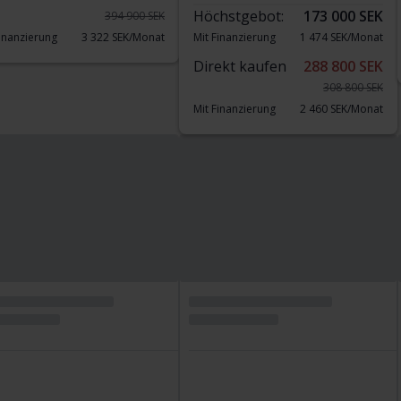
Höchstgebot:
173 000 SEK
394 900 SEK
Finanzierung
3 322 SEK/Monat
Mit Finanzierung
1 474 SEK/Monat
Direkt kaufen
288 800 SEK
308 800 SEK
Mit Finanzierung
2 460 SEK/Monat