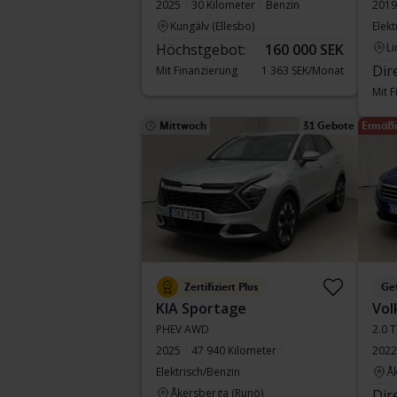
2025
30 Kilometer
Benzin
2019
Kungälv (Ellesbo)
Elekt
Höchstgebot:
160 000 SEK
Li
Dir
Mit Finanzierung
1 363 SEK/Monat
Mit 
Mittwoch
31 Gebote
Ermäßi
Zertifiziert Plus
Ge
KIA Sportage
Vol
PHEV AWD
2.0 
2025
47 940 Kilometer
2022
Elektrisch/Benzin
Å
Åkersberga (Runö)
Dir