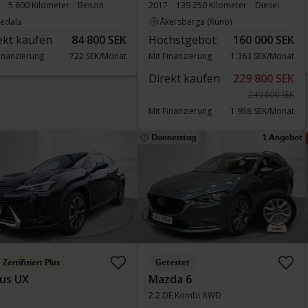
5 600 Kilometer
Benzin
2017
139 250 Kilometer
Diesel
vedala
Åkersberga (Runö)
ekt kaufen
84 800 SEK
Höchstgebot:
160 000 SEK
Finanzierung
722 SEK/Monat
Mit Finanzierung
1 363 SEK/Monat
Direkt kaufen
229 800 SEK
249 800 SEK
Mit Finanzierung
1 958 SEK/Monat
Donnerstag
1 Angebot
Zertifiziert Plus
Getestet
us UX
Mazda 6
2.2 DE Kombi AWD