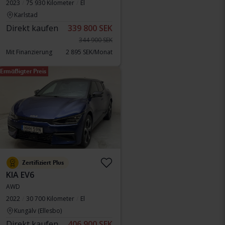
2023
75 930 Kilometer
El
Karlstad
Direkt kaufen
339 800 SEK
344 900 SEK
Mit Finanzierung
2 895 SEK/Monat
Ermäßigter Preis
Zertifiziert Plus
KIA EV6
AWD
2022
30 700 Kilometer
El
Kungälv (Ellesbo)
Direkt kaufen
406 900 SEK