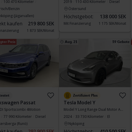
100 470 Kilometer
2019
110 430 Kilometer
Diesel
risch/Benzin
Östersund
nköping (Jägarvallen)
Höchstgebot:
138 000 SEK
ekt kaufen
219 800 SEK
Mit Finanzierung
1 175 SEK/Monat
Finanzierung
1 873 SEK/Monat
gter Preis
Aug. 21
39 Gebote
testet
Zertifiziert Plus
kswagen Passat
Tesla Model Y
TDI Sportscombi 4Motion
Model Y Long Range Dual Motor AWD
77 990 Kilometer
Diesel
2024
33 730 Kilometer
El
kersberga (Runö)
Nyköping
ekt kaufen
292 900 SEK
Höchstgebot:
410 500 SEK