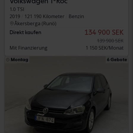
Volkswagen T-Roc
1.0 TSI
2019
121 190 Kilometer
Benzin
Åkersberga (Runö)
134 900 SEK
Direkt kaufen
139 900 SEK
Mit Finanzierung
1 150 SEK/Monat
Montag
6 Gebote