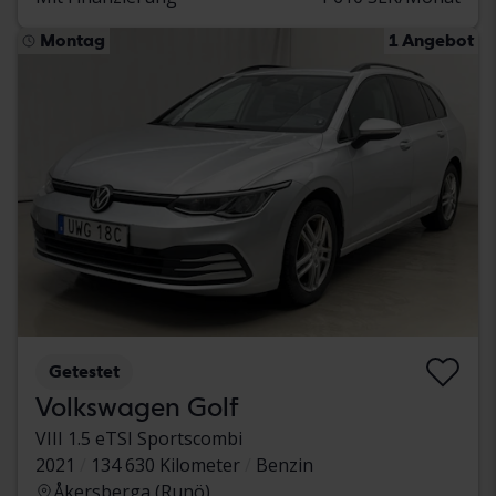
Montag
1 Angebot
Getestet
Volkswagen Golf
VIII 1.5 eTSI Sportscombi
2021
134 630 Kilometer
Benzin
Åkersberga (Runö)