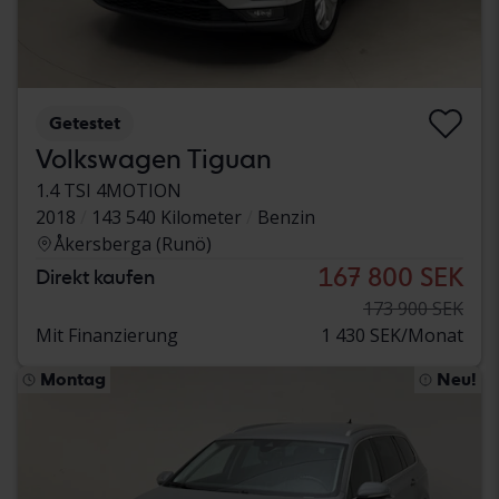
Getestet
Volkswagen Tiguan
1.4 TSI 4MOTION
2018
143 540 Kilometer
Benzin
Åkersberga (Runö)
167 800 SEK
Direkt kaufen
173 900 SEK
Mit Finanzierung
1 430 SEK/Monat
Montag
Neu!