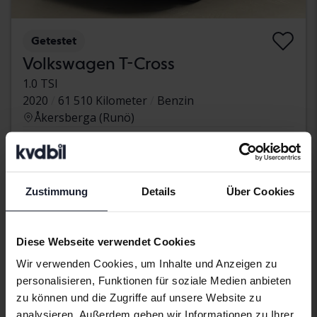
Getestet
Volkswagen T-Cross
1.0 TSI
2020
61 510 Kilometer
Benzin
Åkersberga (Runö)
187 900 SEK
Direkt kaufen
189 800 SEK
Mit Finanzierung
1 601 SEK/Monat
Zustimmung
Details
Über Cookies
Montag
Neu!
Diese Webseite verwendet Cookies
Wir verwenden Cookies, um Inhalte und Anzeigen zu
personalisieren, Funktionen für soziale Medien anbieten
zu können und die Zugriffe auf unsere Website zu
analysieren. Außerdem geben wir Informationen zu Ihrer