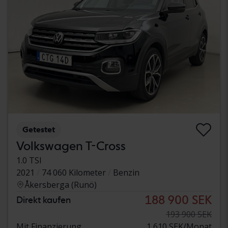
Getestet
Volkswagen T-Cross
1.0 TSI
2021
74 060 Kilometer
Benzin
Åkersberga (Runö)
188 900 SEK
Direkt kaufen
193 900 SEK
Mit Finanzierung
1 610 SEK/Monat