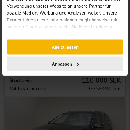
Verwendung unserer Website an unsere Partner für
soziale Medien, Werbung und Analysen weiter. Unsere
Partner führen diese Informationen möglicherweise mit
weiteren Daten zusammen, die Sie ihnen bereitgestellt
haben oder die sie im Rahmen Ihrer Nutzung der Dienste
Getestet
gesammelt haben.
Alle zulassen
Volkswagen Passat
1.4 GTE Sportscombi
Anpassen
2022
154 300 Kilometer
Elektrisch/Benzin
Bromölla
110 000 SEK
Startpreis
Mit Finanzierung
937 SEK/Monat