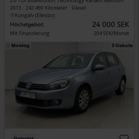
2.0 TDI BlueMotion Technology Variant 4Motion
2013
242 490 Kilometer
Diesel
Kungälv (Ellesbo)
24 000 SEK
Höchstgebot:
Mit Finanzierung
204 SEK/Monat
Montag
3 Gebote
Getestet