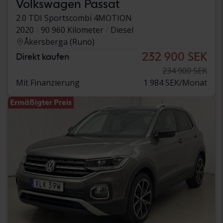
Volkswagen Passat
2.0 TDI Sportscombi 4MOTION
2020
90 960 Kilometer
Diesel
Åkersberga (Runö)
232 900 SEK
Direkt kaufen
234 900 SEK
Mit Finanzierung
1 984 SEK/Monat
Ermäßigter Preis