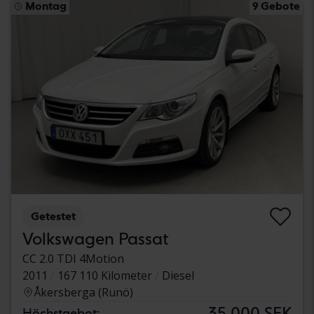
Montag
9 Gebote
Getestet
Volkswagen Passat
CC 2.0 TDI 4Motion
2011
167 110 Kilometer
Diesel
Åkersberga (Runö)
35 000 SEK
Höchstgebot: