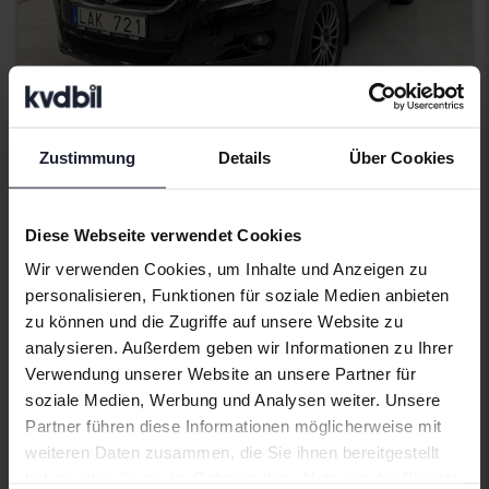
Getestet
Zustimmung
Details
Über Cookies
Volkswagen Tiguan
2.0 TFSI
Diese Webseite verwendet Cookies
2011
135 930 Kilometer
Benzin
Kungälv (Ellesbo)
Wir verwenden Cookies, um Inhalte und Anzeigen zu
20 500 SEK
personalisieren, Funktionen für soziale Medien anbieten
Höchstgebot:
zu können und die Zugriffe auf unsere Website zu
Mit Finanzierung
175 SEK/Monat
analysieren. Außerdem geben wir Informationen zu Ihrer
Demnächst
Verwendung unserer Website an unsere Partner für
soziale Medien, Werbung und Analysen weiter. Unsere
Partner führen diese Informationen möglicherweise mit
weiteren Daten zusammen, die Sie ihnen bereitgestellt
haben oder die sie im Rahmen Ihrer Nutzung der Dienste