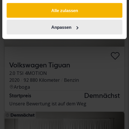
gesammelt haben.
Alle zulassen
Anpassen
Volkswagen Tiguan
2.0 TSI 4MOTION
2020
92 880 Kilometer
Benzin
Arboga
Demnächst
Startpreis
Unsere Bewertung ist auf dem Weg
Demnächst