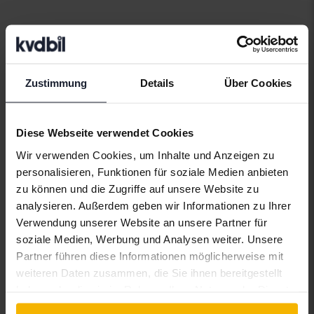
Automarken
Zustimmung
Details
Über Cookies
Alfa Romeo
Hyundai
Peugeot
Diese Webseite verwendet Cookies
Aston Martin
Iveco
Polestar
Wir verwenden Cookies, um Inhalte und Anzeigen zu
Audi
Jaguar
Porsche
personalisieren, Funktionen für soziale Medien anbieten
zu können und die Zugriffe auf unsere Website zu
Bentley
Jeep
Renault
analysieren. Außerdem geben wir Informationen zu Ihrer
BMW
KIA
Rolls-Royce
Verwendung unserer Website an unsere Partner für
soziale Medien, Werbung und Analysen weiter. Unsere
BYD
Land Rover
Saab
Partner führen diese Informationen möglicherweise mit
Cadillac
Lexus
SEAT
weiteren Daten zusammen, die Sie ihnen bereitgestellt
haben oder die sie im Rahmen Ihrer Nutzung der Dienste
Chevrolet
Lynk&Co
Skoda
gesammelt haben.