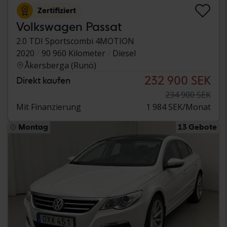
Zertifiziert
Volkswagen Passat
2.0 TDI Sportscombi 4MOTION
2020
90 960 Kilometer
Diesel
Åkersberga (Runö)
232 900 SEK
Direkt kaufen
234 900 SEK
Mit Finanzierung
1 984 SEK/Monat
Montag
13 Gebote