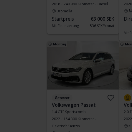
2018
240 980 Kilometer
Diesel
2020
Bromölla
Å
Startpreis
63 000 SEK
Dir
Mit Finanzierung
536 SEK/Monat
Mit 
Montag
Mon
Getestet
Volkswagen Passat
Vol
1.4 GTE Sportscombi
2.0 
2022
154 300 Kilometer
2022
Elektrisch/Benzin
Ku