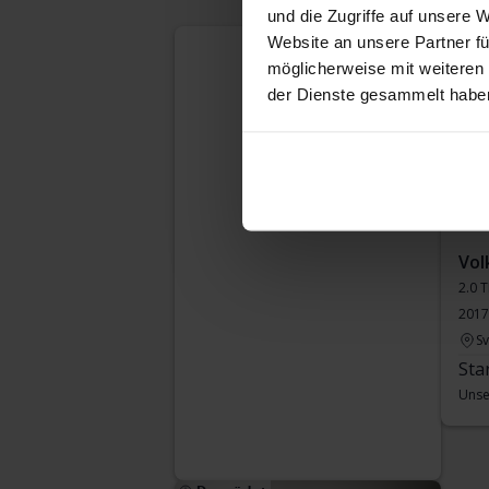
und die Zugriffe auf unsere 
Dem
Website an unsere Partner fü
möglicherweise mit weiteren
der Dienste gesammelt habe
Vol
2.0 
2017
S
Sta
Unse