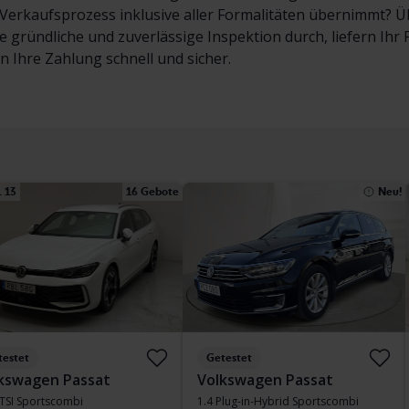
erkaufsprozess inklusive aller Formalitäten übernimmt? Übe
e gründliche und zuverlässige Inspektion durch, liefern Ih
en Ihre Zahlung schnell und sicher.
 13
16 Gebote
Neu!
testet
Getestet
kswagen Passat
Volkswagen Passat
eTSI Sportscombi
1.4 Plug-in-Hybrid Sportscombi