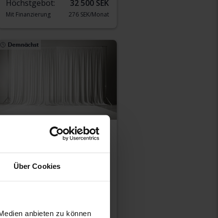
Höchstgebot:
32 500 SEK
Mit Finanzierung
276 SEK/Monat
Demnächst
Volkswagen Passat
1.4 GTE Sportscombi
Über Cookies
2023
47 860 Kilometer
Elektrisch/Benzin
Uppsala
Startpreis
Demnächst
 Medien anbieten zu können
Unsere Bewertung ist auf dem Weg