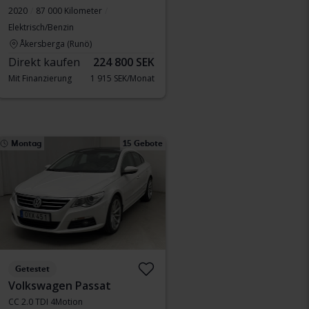
2020
87 000 Kilometer
Elektrisch/Benzin
Åkersberga (Runö)
Direkt kaufen
224 800 SEK
Mit Finanzierung
1 915 SEK/Monat
Montag
15 Gebote
Getestet
Volkswagen Passat
CC 2.0 TDI 4Motion