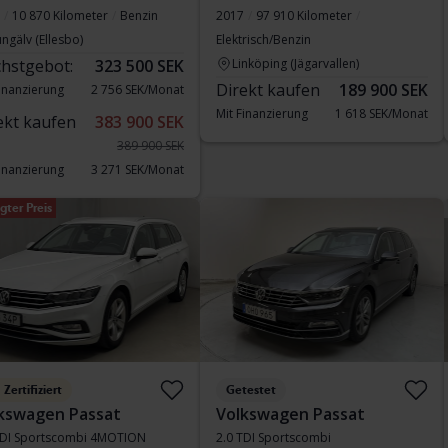
10 870 Kilometer
Benzin
2017
97 910 Kilometer
ngälv (Ellesbo)
Elektrisch/Benzin
hstgebot:
323 500 SEK
Linköping (Jägarvallen)
Direkt kaufen
189 900 SEK
Finanzierung
2 756 SEK/Monat
Mit Finanzierung
1 618 SEK/Monat
ekt kaufen
383 900 SEK
389 900 SEK
Finanzierung
3 271 SEK/Monat
gter Preis
Zertifiziert
Getestet
kswagen Passat
Volkswagen Passat
TDI Sportscombi 4MOTION
2.0 TDI Sportscombi