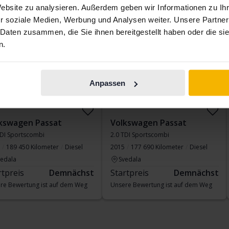
Website zu analysieren. Außerdem geben wir Informationen zu I
nächst
Demnächst
r soziale Medien, Werbung und Analysen weiter. Unsere Partner
 Daten zusammen, die Sie ihnen bereitgestellt haben oder die s
n.
Anpassen
kswagen Passat
Volkswagen Passat
TDI Sportscombi
2.0 TDI Sportscombi
189 450 Kilometer
Diesel
2015
177 690 Kilometer
Diesel
vedala
Svedala
rtpreis
Demnächst
Startpreis
Demnächst
re Bewertung ist auf dem Weg
Unsere Bewertung ist auf dem Weg