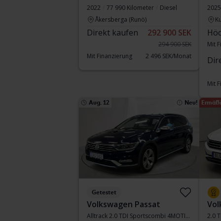
2022
77 990 Kilometer
Diesel
2025
Åkersberga (Runö)
Ku
Direkt kaufen
292 900 SEK
Höc
294 900 SEK
Mit 
Mit Finanzierung
2 496 SEK/Monat
Dir
Mit 
Aug. 12
Neu!
Ermäßi
Getestet
Volkswagen Passat
Vol
Alltrack 2.0 TDI Sportscombi 4MOTION
2.0 