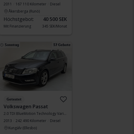
2011
167 110 Kilometer
Diesel
Åkersberga (Runö)
Höchstgebot:
40 500 SEK
Mit Finanzierung
345 SEK/Monat
Sonntag
37 Gebote
Getestet
Volkswagen Passat
2.0 TDI BlueMotion Technology Variant 4Motion
2013
242 490 Kilometer
Diesel
Kungälv (Ellesbo)