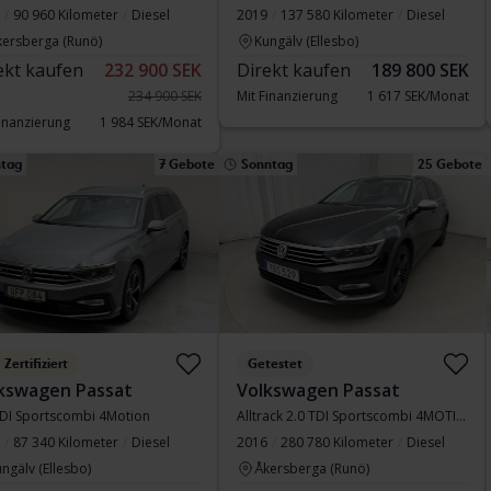
90 960 Kilometer
Diesel
2019
137 580 Kilometer
Diesel
kersberga (Runö)
Kungälv (Ellesbo)
ekt kaufen
232 900 SEK
Direkt kaufen
189 800 SEK
234 900 SEK
Mit Finanzierung
1 617 SEK/Monat
Finanzierung
1 984 SEK/Monat
tag
7 Gebote
Sonntag
25 Gebote
Zertifiziert
Getestet
kswagen Passat
Volkswagen Passat
TDI Sportscombi 4Motion
Alltrack 2.0 TDI Sportscombi 4MOTION
87 340 Kilometer
Diesel
2016
280 780 Kilometer
Diesel
ngälv (Ellesbo)
Åkersberga (Runö)