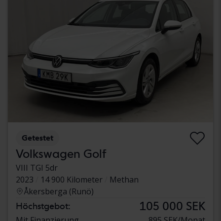
Getestet
Volkswagen Golf
VIII TGI 5dr
2023
14 900 Kilometer
Methan
Åkersberga (Runö)
105 000 SEK
Höchstgebot:
Mit Finanzierung
895 SEK/Monat