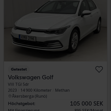
Getestet
Volkswagen Golf
VIII TGI 5dr
2023
14 900 Kilometer
Methan
Åkersberga (Runö)
105 000 SEK
Höchstgebot:
Mit Finanzierung
895 SEK/Monat