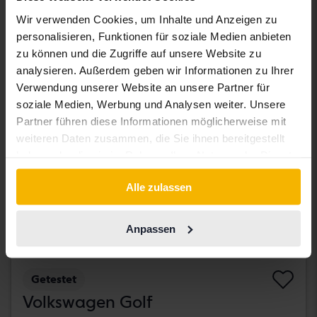
181 000 SEK
Höchstgebot:
Wir verwenden Cookies, um Inhalte und Anzeigen zu
personalisieren, Funktionen für soziale Medien anbieten
Mit Finanzierung
1 542 SEK/Monat
zu können und die Zugriffe auf unsere Website zu
Dienstag
analysieren. Außerdem geben wir Informationen zu Ihrer
Verwendung unserer Website an unsere Partner für
soziale Medien, Werbung und Analysen weiter. Unsere
Partner führen diese Informationen möglicherweise mit
weiteren Daten zusammen, die Sie ihnen bereitgestellt
haben oder die sie im Rahmen Ihrer Nutzung der Dienste
gesammelt haben.
Alle zulassen
Anpassen
Getestet
Volkswagen Golf