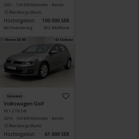
2021
134 630 Kilometer
Benzin
Åkersberga (Runö)
Höchstgebot:
100 000 SEK
Mit Finanzierung
852 SEK/Monat
Heute 16:00
61 Gebote
Getestet
Volkswagen Golf
VII 1.2 TSI 5dr
2016
150 830 Kilometer
Benzin
Åkersberga (Runö)
Höchstgebot:
61 000 SEK