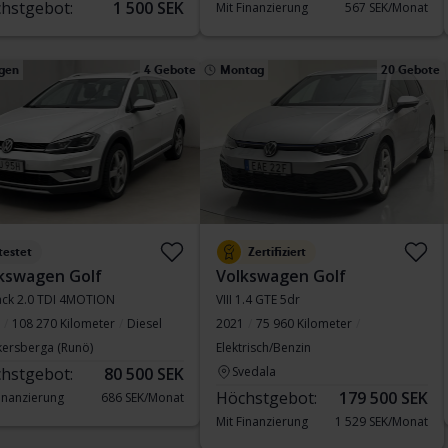
hstgebot:
1 500 SEK
Mit Finanzierung
567 SEK/Monat
gen
4 Gebote
Montag
20 Gebote
testet
Zertifiziert
kswagen Golf
Volkswagen Golf
rack 2.0 TDI 4MOTION
VIII 1.4 GTE 5dr
108 270 Kilometer
Diesel
2021
75 960 Kilometer
kersberga (Runö)
Elektrisch/Benzin
hstgebot:
80 500 SEK
Svedala
Höchstgebot:
179 500 SEK
Finanzierung
686 SEK/Monat
Mit Finanzierung
1 529 SEK/Monat