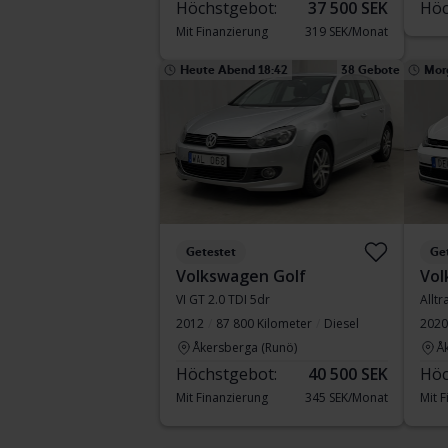
Höchstgebot:
37 500 SEK
Höc
Mit Finanzierung
319 SEK/Monat
Heute Abend 18:42
38 Gebote
Mor
Getestet
Ge
Volkswagen Golf
Vol
VI GT 2.0 TDI 5dr
Allt
2012
87 800 Kilometer
Diesel
2020
Åkersberga (Runö)
Å
Höchstgebot:
40 500 SEK
Höc
Mit Finanzierung
345 SEK/Monat
Mit 