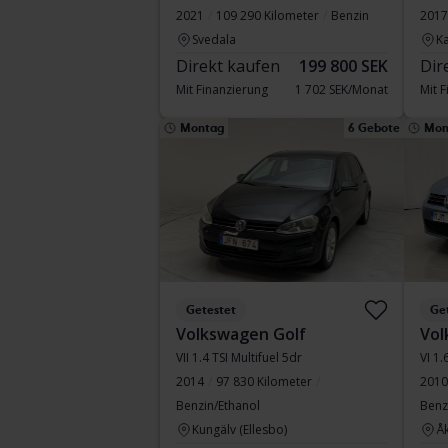
2021
109 290 Kilometer
Benzin
2017
Svedala
Ka
Direkt kaufen
199 800 SEK
Dir
Mit Finanzierung
1 702 SEK/Monat
Mit 
Montag
6 Gebote
Mon
Getestet
Ge
Volkswagen Golf
Vol
VII 1.4 TSI Multifuel 5dr
VI 1.
2014
97 830 Kilometer
2010
Benzin/Ethanol
Benz
Kungälv (Ellesbo)
Å