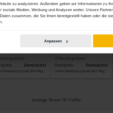
Website zu analysieren. Außerdem geben wir Informationen zu I
r soziale Medien, Werbung und Analysen weiter. Unsere Partner
 Daten zusammen, die Sie ihnen bereitgestellt haben oder die s
n.
kswagen Golf
Volkswagen Golf
Anpassen
TGI 5dr
VIII TGI 5dr
14 900 Kilometer
Methan
2023
70 860 Kilometer
Methan
kersberga (Runö)
Åkersberga (Runö)
rtpreis
Demnächst
Startpreis
Demnächst
re Bewertung ist auf dem Weg
Unsere Bewertung ist auf dem Weg
Anzeige 18 von 18 Treffer