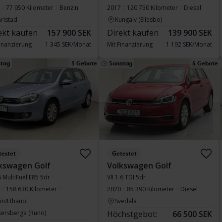
77 050 Kilometer
Benzin
2017
120 750 Kilometer
Diesel
rlstad
Kungälv (Ellesbo)
ekt kaufen
157 900 SEK
Direkt kaufen
139 900 SEK
Finanzierung
1 345 SEK/Monat
Mit Finanzierung
1 192 SEK/Monat
tag
3 Gebote
Sonntag
4 Gebote
testet
Getestet
kswagen Golf
Volkswagen Golf
6 MultiFuel E85 5dr
VII 1.6 TDI 5dr
158 630 Kilometer
2020
85 390 Kilometer
Diesel
in/Ethanol
Svedala
kersberga (Runö)
Höchstgebot:
66 500 SEK