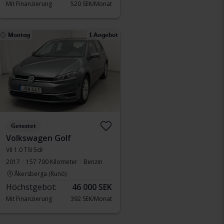
Mit Finanzierung
520 SEK/Monat
Montag
1 Angebot
Getestet
Volkswagen Golf
VII 1.0 TSI 5dr
2017
157 700 Kilometer
Benzin
Åkersberga (Runö)
Höchstgebot:
46 000 SEK
Mit Finanzierung
392 SEK/Monat