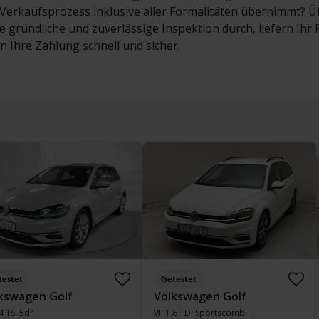
erkaufsprozess inklusive aller Formalitäten übernimmt? Übe
e gründliche und zuverlässige Inspektion durch, liefern Ih
en Ihre Zahlung schnell und sicher.
testet
Getestet
kswagen Golf
Volkswagen Golf
.4 TSI 5dr
VII 1.6 TDI Sportscombi