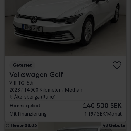
Getestet
Volkswagen Golf
VIII TGI 5dr
2023
14 900 Kilometer
Methan
Åkersberga (Runö)
140 500 SEK
Höchstgebot:
Mit Finanzierung
1 197 SEK/Monat
Heute 08:03
48 Gebote