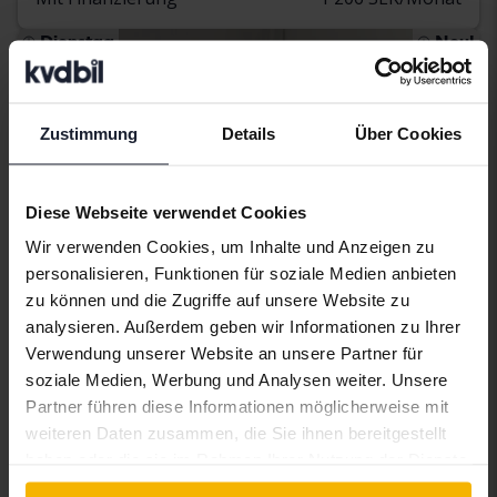
Dienstag
Neu!
Zustimmung
Details
Über Cookies
Diese Webseite verwendet Cookies
Wir verwenden Cookies, um Inhalte und Anzeigen zu
personalisieren, Funktionen für soziale Medien anbieten
zu können und die Zugriffe auf unsere Website zu
analysieren. Außerdem geben wir Informationen zu Ihrer
Verwendung unserer Website an unsere Partner für
Getestet
soziale Medien, Werbung und Analysen weiter. Unsere
Volkswagen Golf
Partner führen diese Informationen möglicherweise mit
weiteren Daten zusammen, die Sie ihnen bereitgestellt
VIII TGI 5dr
haben oder die sie im Rahmen Ihrer Nutzung der Dienste
2023
14 900 Kilometer
Methan
gesammelt haben.
Åkersberga (Runö)