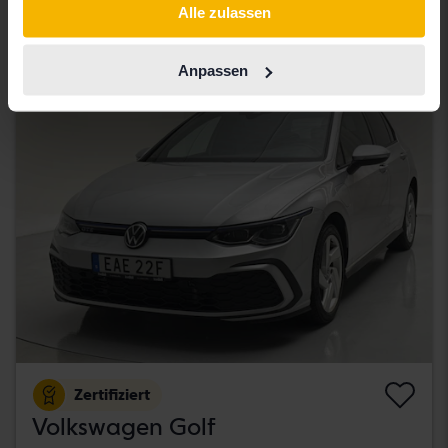
Alle zulassen
105 000 SEK
Startpreis
Mit Finanzierung
895 SEK/Monat
Anpassen
Montag
23 Gebote
Zertifiziert
Volkswagen Golf